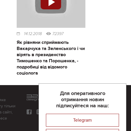
14.12.2018
72397
Як рівняни сприймають
Вакарчука та Зеленського і чи
вірять в президенство
Тимошенко та Порошенка, -
подробиці від відомого
соціолога
Для оперативного
Розроблений та підтримується
отримання новин
яке
в
компанії 32х32
підписуйтеся на наш:
у тільки
 сайті,
несе
Telegram