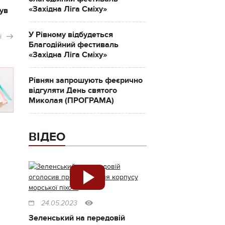
«Західна Ліга Сміху»
ув
У Рівному відбудеться
і
Благодійний фестиваль
«Західна Ліга Сміху»
Рівнян запрошують феєрично
відгуляти День святого
Миколая (ПРОГРАМА)
ВІДЕО
24.05.2023
Зеленський на передовій