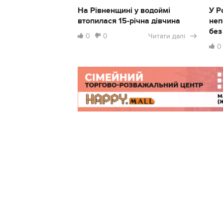
На Рівненщині у водоймі
У Р
втопилася 15-річна дівчина
неп
без
0
0
Читати далі
0