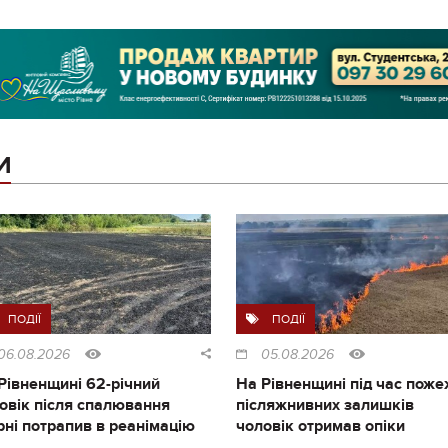
И
ПОДІЇ
ПОДІЇ
06.08.2026
05.08.2026
Рівненщині 62-річний
На Рівненщині під час поже
овік після спалювання
післяжнивних залишків
рні потрапив в реанімацію
чоловік отримав опіки