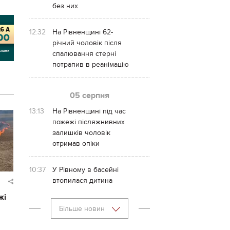
без них
12:32
На Рівненщині 62-
річний чоловік після
спалювання стерні
потрапив в реанімацію
05 серпня
13:13
На Рівненщині під час
пожежі післяжнивних
залишків чоловік
отримав опіки
10:37
У Рівному в басейні
втопилася дитина
жі
Більше новин