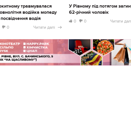
окитному травмувалася
У Рівному під потягом загин
овнолітня водійка мопеду
62-річний чоловік
 посвідчення водія
0
0
Читати дал
0
Читати далі