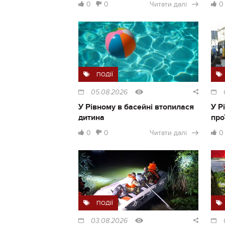
0
0
Читати далі
0
ПОДІЇ
05.08.2026
У Рівному в басейні втопилася
У Р
дитина
про
0
0
Читати далі
0
ПОДІЇ
03.08.2026