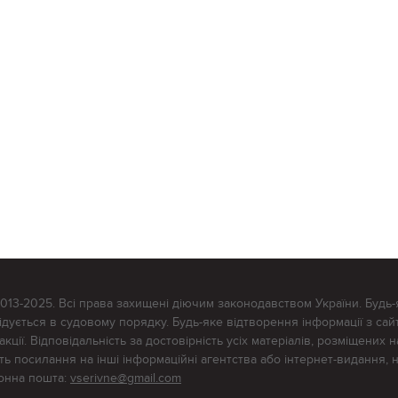
2013-2025. Всі права захищені діючим законодавством України. Будь-
ується в судовому порядку. Будь-яке відтворення інформації з сайт
ції. Відповідальність за достовірність усіх матеріалів, розміщених на
тять посилання на інші інформаційні агентства або інтернет-видання, 
ронна пошта:
vserivne@gmail.com