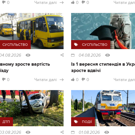
0
Читати далі
0
0
Читати дал
СУСПІЛЬСТВО
СУСПІЛЬСТВО
04.08.2026
04.08.2026
івному зросте вартість
Із 1 вересня стипендія в Укр
їзду
зросте вдвічі
0
Читати далі
0
0
Читати дал
ДТП
ПОДІЇ
03.08.2026
01.08.2026