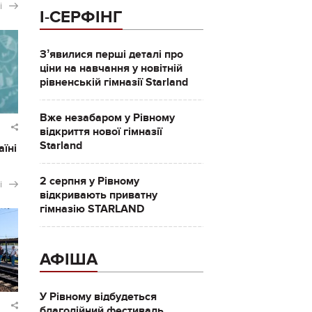
і
І-СЕРФІНГ
Зʼявилися перші деталі про
ціни на навчання у новітній
рівненській гімназії Starland
Вже незабаром у Рівному
відкриття нової гімназії
Starland
аїні
2 серпня у Рівному
і
відкривають приватну
гімназію STARLAND
АФІША
У Рівному відбудеться
благодійний фестиваль