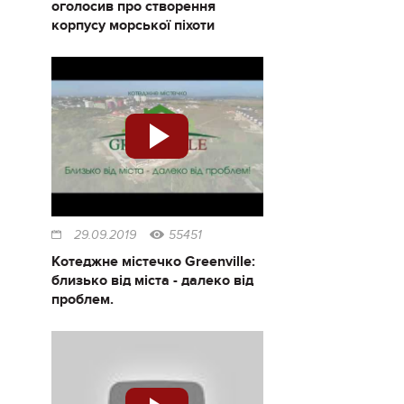
оголосив про створення
корпусу морської піхоти
29.09.2019
55451
Котеджне містечко Greenville:
близько від міста - далеко від
проблем.