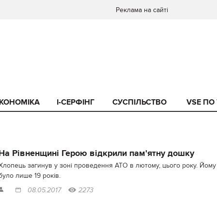
Реклама на сайті
КОНОМІКА
I-СЕРФІНГ
СУСПІЛЬСТВО
VSE ПО
На Рівненщині Герою відкрили пам'ятну дошку
Хлопець загинув у зоні проведення АТО в лютому, цього року. Йому
було лише 19 років.
08.05.2017
2273