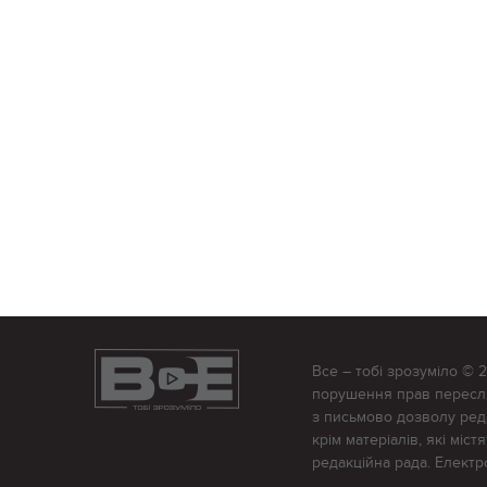
Все – тобі зрозуміло © 
порушення прав переслід
з письмово дозволу редак
крім матеріалів, які міс
редакційна рада. Елект