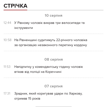
СТРІЧКА
10 серпня
12:44
У Рівному чоловік викрав три велосипеди та
інструменти
10:58
На Рівненщині судитимуть 22-річного чоловіка
за організацію незаконного перетину кордону
08 серпня
11:53
Напідпитку у комендантську годину чоловік
втікав від поліції на Кореччині
07 серпня
17:31
Зрадник, який коригував удари по Харкову,
отримав 15 років