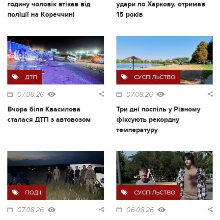
годину чоловік втікав від
удари по Харкову, отримав
поліції на Кореччині
15 років
ДТП
СУСПІЛЬСТВО
07.08.26
07.08.26
Вчора біля Квасилова
Три дні поспіль у Рівному
сталася ДТП з автовозом
фіксують рекордну
температуру
ПОДІЇ
СУСПІЛЬСТВО
07.08.26
06.08.26