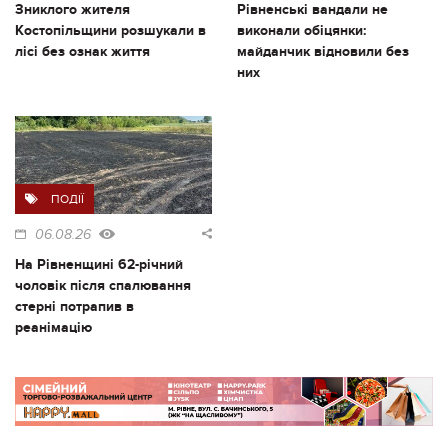
Зниклого жителя
Рівненські вандали не
Костопільщини розшукали в
виконали обіцянки:
лісі без ознак життя
майданчик відновили без
них
ПОДІЇ
06.08.26
На Рівненщині 62-річний
чоловік після спалювання
стерні потрапив в
реанімацію