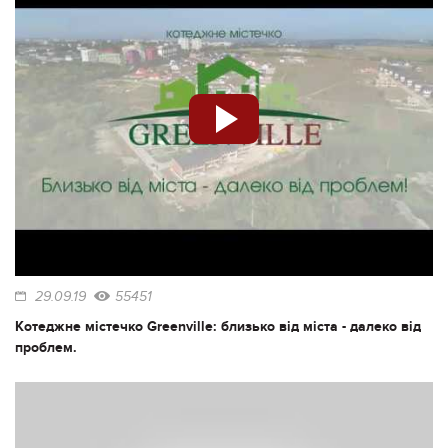
29.09.19
55451
Котеджне містечко Greenville: близько від міста - далеко від
проблем.