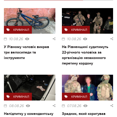
КРИМІНАЛ
КРИМІНАЛ
10.08.26
10.08.26
У Рівному чоловік викрав
На Рівненщині судитимуть
три велосипеди та
22-річного чоловіка за
інструменти
організацію незаконного
перетину кордону
КРИМІНАЛ
КРИМІНАЛ
08.08.26
07.08.26
Напідпитку у комендантську
Зрадник, який коригував