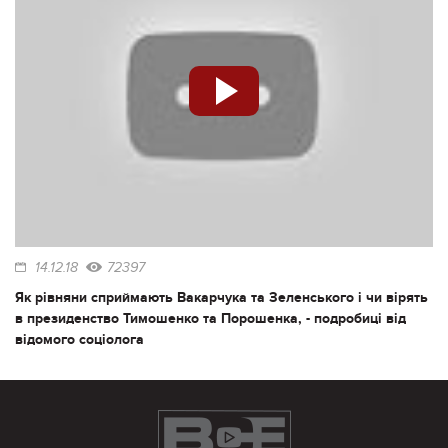
14.12.18
72397
Як рівняни сприймають Вакарчука та Зеленського і чи вірять
в президенство Тимошенко та Порошенка, - подробиці від
відомого соціолога