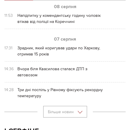
08 серпня
11:53
Напідпитку у комендантську годину чоловік
втікав від поліції на Кореччині
07 серпня
17:31
Зрадник, який коригував удари по Харкову,
отримав 15 років
14:36
Вчора біля Квасилова сталася ДТП з
автовозом
14:28
Три дні поспіль у Рівному фіксують рекордну
температуру
Більше новин