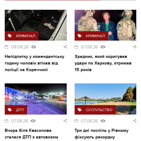
КРИМІНАЛ
КРИМІНАЛ
08.08.26
07.08.26
Напідпитку у комендантську
Зрадник, який коригував
годину чоловік втікав від
удари по Харкову, отримав
поліції на Кореччині
15 років
ДТП
СУСПІЛЬСТВО
07.08.26
07.08.26
Вчора біля Квасилова
Три дні поспіль у Рівному
сталася ДТП з автовозом
фіксують рекордну