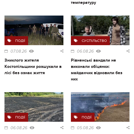
температуру
ПОДІЇ
СУСПІЛЬСТВО
07.08.26
06.08.26
Зниклого жителя
Рівненські вандали не
Костопільщини розшукали в
виконали обіцянки:
лісі без ознак життя
майданчик відновили без
них
ПОДІЇ
ПОДІЇ
06.08.26
05.08.26