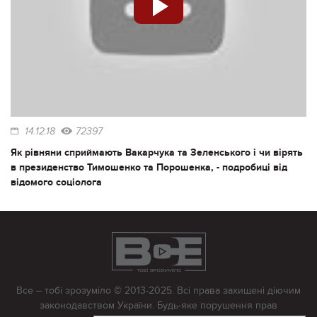
14.12.18
72397
Як рівняни сприймають Вакарчука та Зеленського і чи вірять
в президенство Тимошенко та Порошенка, - подробиці від
відомого соціолога
Все – тобі зрозуміло © 2013-2025. Всі права захищені діючим
законодавством України. Будь-яке порушення прав