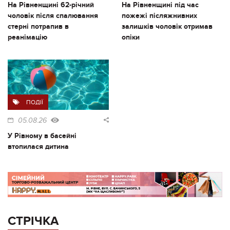
На Рівненщині 62-річний
На Рівненщині під час
чоловік після спалювання
пожежі післяжнивних
стерні потрапив в
залишків чоловік отримав
реанімацію
опіки
ПОДІЇ
05.08.26
У Рівному в басейні
втопилася дитина
СТРІЧКА