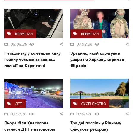
КРИМІНАЛ
КРИМІНАЛ
08.08.26
07.08.26
Напідпитку у комендантську
Зрадник, який коригував
годину чоловік втікав від
удари по Харкову, отримав
поліції на Кореччині
15 років
ДТП
СУСПІЛЬСТВО
07.08.26
07.08.26
Вчора біля Квасилова
Три дні поспіль у Рівному
сталася ДТП з автовозом
фіксують рекордну