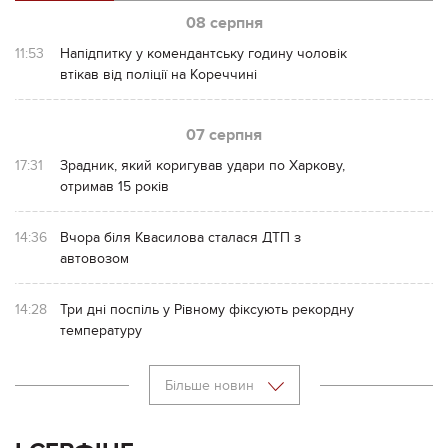
08 серпня
11:53
Напідпитку у комендантську годину чоловік
втікав від поліції на Кореччині
07 серпня
17:31
Зрадник, який коригував удари по Харкову,
отримав 15 років
14:36
Вчора біля Квасилова сталася ДТП з
автовозом
14:28
Три дні поспіль у Рівному фіксують рекордну
температуру
Більше новин