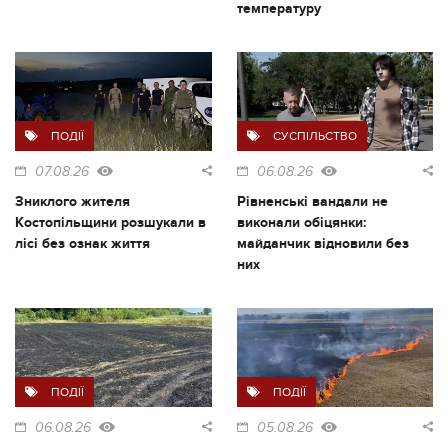
температуру
ПОДІЇ
СУСПІЛЬСТВО
07.08.26
06.08.26
Зниклого жителя
Рівненські вандали не
Костопільщини розшукали в
виконали обіцянки:
лісі без ознак життя
майданчик відновили без
них
ПОДІЇ
ПОДІЇ
06.08.26
05.08.26