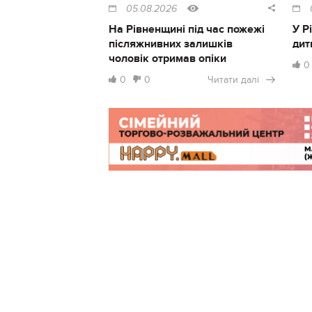
05.08.2026
На Рівненщині під час пожежі
У Р
післяжнивних залишків
дит
чоловік отримав опіки
0
0
0
Читати далі