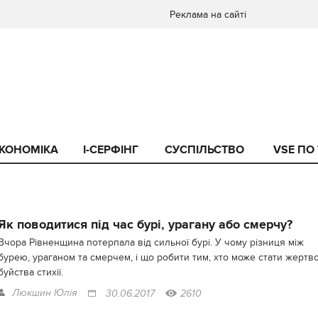
Реклама на сайті
КОНОМІКА
I-СЕРФІНГ
СУСПІЛЬСТВО
VSE ПО
Як поводитися під час бурі, урагану або смерчу?
Вчора Рівненщина потерпала від сильної бурі. У чому різниця між
бурею, ураганом та смерчем, і що робити тим, хто може стати жертв
буйства стихії.
Люкшин Юлія
30.06.2017
2610