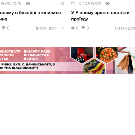
05.08.2026
04.08.2026
івному в басейні втопилася
У Рівному зросте вартість
ина
проїзду
0
Читати далі
0
0
Читати дал