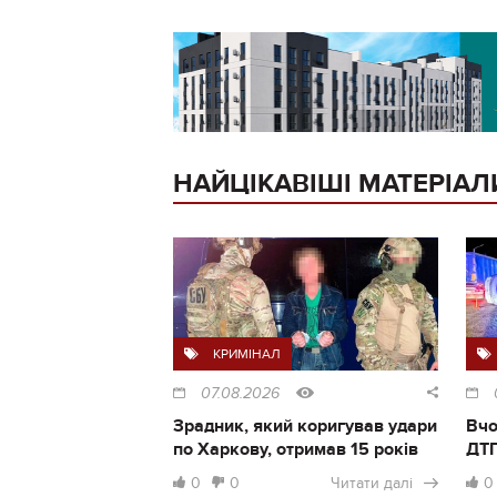
НАЙЦІКАВІШІ МАТЕРІАЛ
КРИМІНАЛ
07.08.2026
Зрадник, який коригував удари
Вчо
по Харкову, отримав 15 років
ДТП
0
0
Читати далі
0