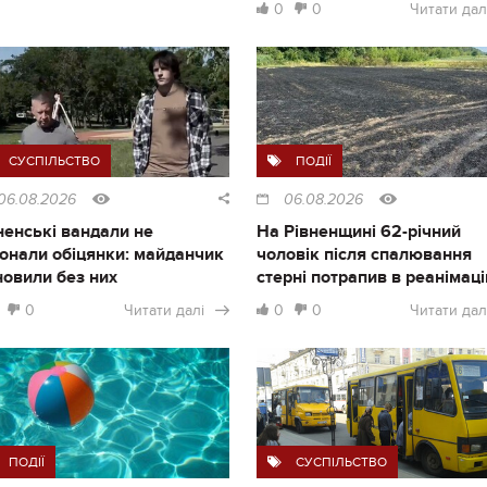
0
0
Читати дал
СУСПІЛЬСТВО
ПОДІЇ
06.08.2026
06.08.2026
ненські вандали не
На Рівненщині 62-річний
онали обіцянки: майданчик
чоловік після спалювання
новили без них
стерні потрапив в реанімац
0
Читати далі
0
0
Читати дал
ПОДІЇ
СУСПІЛЬСТВО