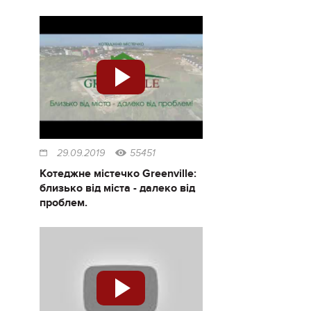
29.09.2019
55451
Котеджне містечко Greenville:
близько від міста - далеко від
проблем.