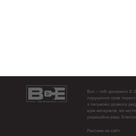
Все – тобі зрозуміло © 
порушення прав переслід
з письмово дозволу редак
крім матеріалів, які міс
редакційна рада. Елект
Реклама на сайті