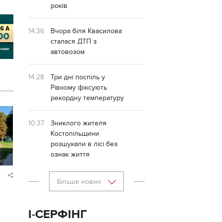
років
14:36
Вчора біля Квасилова
сталася ДТП з
автовозом
14:28
Три дні поспіль у
Рівному фіксують
рекордну температуру
10:37
Зниклого жителя
Костопільщини
розшукали в лісі без
ознак життя
Більше новин
І-СЕРФІНГ