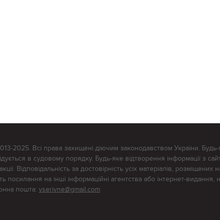
2013-2025. Всі права захищені діючим законодавством України. Будь-
ується в судовому порядку. Будь-яке відтворення інформації з сайт
ції. Відповідальність за достовірність усіх матеріалів, розміщених на
тять посилання на інші інформаційні агентства або інтернет-видання, 
ронна пошта:
vserivne@gmail.com