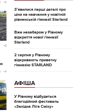
і
Зʼявилися перші деталі про
ціни на навчання у новітній
рівненській гімназії Starland
Вже незабаром у Рівному
відкриття нової гімназії
Starland
2 серпня у Рівному
відкривають приватну
ію
гімназію STARLAND
і
АФІША
У Рівному відбудеться
благодійний фестиваль
«Західна Ліга Сміху»