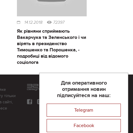
14.12.2018
72397
Як рівняни сприймають
Вакарчука та Зеленського і чи
вірять в президенство
Тимошенко та Порошенка, -
подробиці від відомого
соціолога
Для оперативного
Розроблений та підтримується
отримання новин
яке
в
компанії 32х32
підписуйтеся на наш:
у тільки
 сайті,
несе
Telegram
Facebook