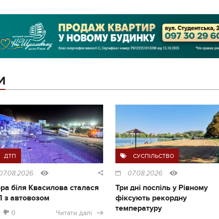
И
ДТП
СУСПІЛЬСТВО
07.08.2026
07.08.2026
ра біля Квасилова сталася
Три дні поспіль у Рівному
 з автовозом
фіксують рекордну
температуру
0
Читати далі