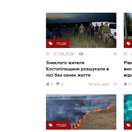
ПОДІЇ
07.08.2026
Зниклого жителя
Рів
Костопільщини розшукали в
вик
лісі без ознак життя
від
0
0
Читати далі
0
ПОДІЇ