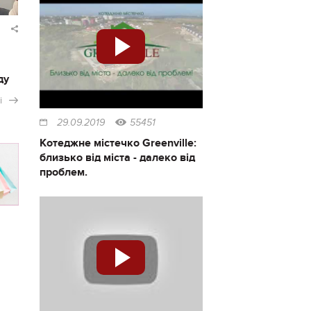
ду
і
29.09.2019
55451
Котеджне містечко Greenville:
близько від міста - далеко від
проблем.