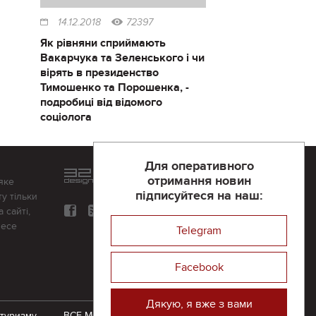
14.12.2018
72397
Як рівняни сприймають
Вакарчука та Зеленського і чи
вірять в президенство
Тимошенко та Порошенка, -
подробиці від відомого
соціолога
Для оперативного
Розроблений та підтримується
отримання новин
яке
в
компанії 32х32
підписуйтеся на наш:
у тільки
 сайті,
несе
Telegram
Facebook
Дякую, я вже з вами
 туризму
ВСЕ-МОЖЛИВО