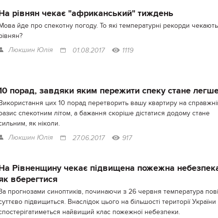
На рівнян чекає "африканський" тиждень
Мова йде про спекотну погоду. То які температурні рекорди чекають
рівнян?
Люкшин Юлія
01.08.2017
1119
10 порад, завдяки яким пережити спеку стане легш
Використання цих 10 порад перетворить вашу квартиру на справжні
оазис спекотним літом, а бажання скоріше дістатися додому стане
сильним, як ніколи.
Люкшин Юлія
27.06.2017
917
На Рівненщину чекає підвищена пожежна небезпек
як вберегтися
За прогнозами синоптиків, починаючи з 26 червня температура пов
суттєво підвищиться. Внаслідок цього на більшості території України
спостерігатиметься найвищий клас пожежної небезпеки.