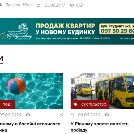
Люкшин Юлія
23.06.2017
672
И
ПОДІЇ
СУСПІЛЬСТВО
05.08.2026
04.08.2026
івному в басейні втопилася
У Рівному зросте вартість
ина
проїзду