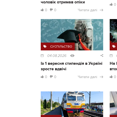
чоловік отримав опіки
0
0
0
Читати далі
СУСПІЛЬСТВО
04.08.2026
Із 1 вересня стипендія в Україні
На 
зросте вдвічі
вто
0
0
Читати далі
0