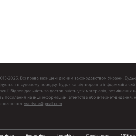
2013-2025. Всі права захищені діючим законодавством України. Будь-
ується в судовому порядку. Будь-яке відтворення інформації з сайт
ції. Відповідальність за достовірність усіх матеріалів, розміщених на
тять посилання на інші інформаційні агентства або інтернет-видання, 
ронна пошта:
vserivne@gmail.com
римінал
Економіка
i-серфінг
Суспільство
VSE по