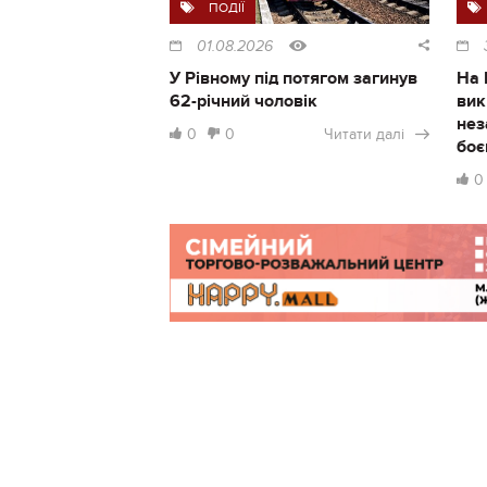
ПОДІЇ
01.08.2026
У Рівному під потягом загинув
На 
62-річний чоловік
вик
нез
0
0
Читати далі
боє
0