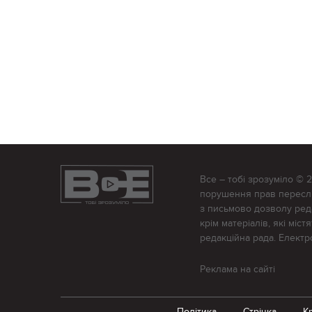
Все – тобі зрозуміло © 
порушення прав переслід
з письмово дозволу редак
крім матеріалів, які міс
редакційна рада. Елект
Реклама на сайті
Політика
Стрічка
К