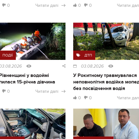
0
Читати далі
0
0
Читати дал
ПОДІЇ
ДТП
03.08.2026
03.08.2026
Рівненщині у водоймі
У Рокитному травмувалася
пилася 15-річна дівчина
неповнолітня водійка мопе
без посвідчення водія
0
Читати далі
0
0
Читати дал