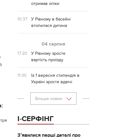
отримав опіки
10:37
У Рівному в басейні
втопилася дитина
04 серпня
17:20
У Рівному зросте
е
вартість проїзду
й
11:30
Із 1 вересня стипендія в
Україні зросте вдвічі
Більше новин
а:
І-СЕРФІНГ
ітря
Зʼявилися перші деталі про