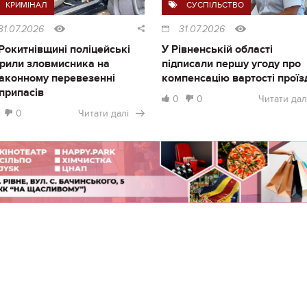
КРИМІНАЛ
СУСПІЛЬСТВО
31.07.2026
31.07.2026
Рокитнівщині поліцейські
У Рівненській області
рили зловмисника на
підписали першу угоду про
аконному перевезенні
компенсацію вартості проїз
припасів
0
0
Читати дал
0
Читати далі