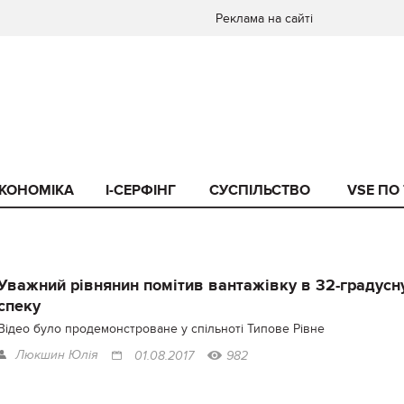
Реклама на сайті
КОНОМІКА
I-СЕРФІНГ
СУСПІЛЬСТВО
VSE ПО
Уважний рівнянин помітив вантажівку в 32-градусн
спеку
Відео було продемонстроване у спільноті Типове Рівне
Люкшин Юлія
01.08.2017
982