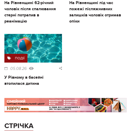
На Рівненщині 62-річний
На Рівненщині під час
чоловік після спалювання
пожежі післяжнивних
стерні потрапив в
залишків чоловік отримав
реанімацію
опіки
ПОДІЇ
05.08.26
У Рівному в басейні
втопилася дитина
СТРІЧКА