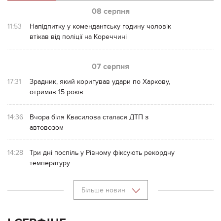
08 серпня
11:53
Напідпитку у комендантську годину чоловік
втікав від поліції на Кореччині
07 серпня
17:31
Зрадник, який коригував удари по Харкову,
отримав 15 років
14:36
Вчора біля Квасилова сталася ДТП з
автовозом
14:28
Три дні поспіль у Рівному фіксують рекордну
температуру
Більше новин