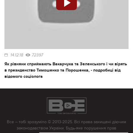
14.12.18
72397
Як рівняни сприймають Вакарчука та Зеленського і чи вірять
в президенство Тимошенко та Порошенка, - подробиці від
відомого соціолога
Все – тобі зрозуміло © 2013-2025. Всі права захищені діючим
законодавством України. Будь-яке порушення прав