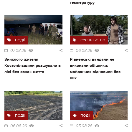
температуру
ПОДІЇ
СУСПІЛЬСТВО
07.08.26
06.08.26
Зниклого жителя
Рівненські вандали не
Костопільщини розшукали в
виконали обіцянки:
лісі без ознак життя
майданчик відновили без
них
ПОДІЇ
ПОДІЇ
06.08.26
05.08.26