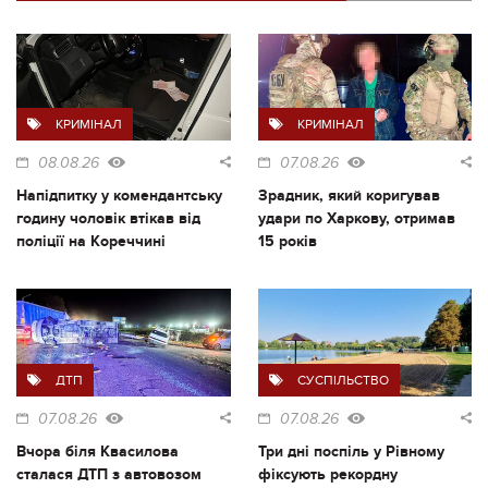
КРИМІНАЛ
КРИМІНАЛ
08.08.26
07.08.26
Напідпитку у комендантську
Зрадник, який коригував
годину чоловік втікав від
удари по Харкову, отримав
поліції на Кореччині
15 років
ДТП
СУСПІЛЬСТВО
07.08.26
07.08.26
Вчора біля Квасилова
Три дні поспіль у Рівному
сталася ДТП з автовозом
фіксують рекордну