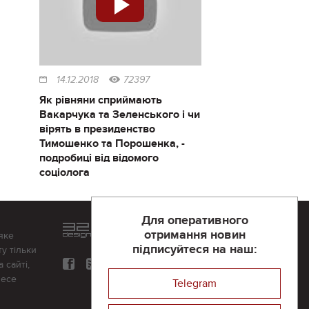
14.12.2018
72397
Як рівняни сприймають
Вакарчука та Зеленського і чи
вірять в президенство
Тимошенко та Порошенка, -
подробиці від відомого
соціолога
Для оперативного
Розроблений та підтримується
отримання новин
яке
в
компанії 32х32
підписуйтеся на наш:
у тільки
 сайті,
несе
Telegram