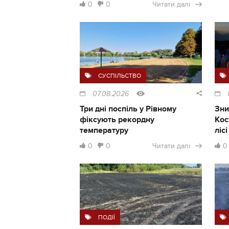
0
0
Читати далі
СУСПІЛЬСТВО
07.08.2026
Три дні поспіль у Рівному
Зни
фіксують рекордну
Кос
температуру
ліс
0
0
Читати далі
0
ПОДІЇ