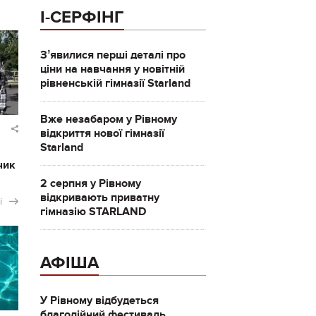
І-СЕРФІНГ
Зʼявилися перші деталі про
ціни на навчання у новітній
рівненській гімназії Starland
Вже незабаром у Рівному
відкриття нової гімназії
Starland
чик
2 серпня у Рівному
відкривають приватну
і
гімназію STARLAND
АФІША
У Рівному відбудеться
благодійний фестиваль