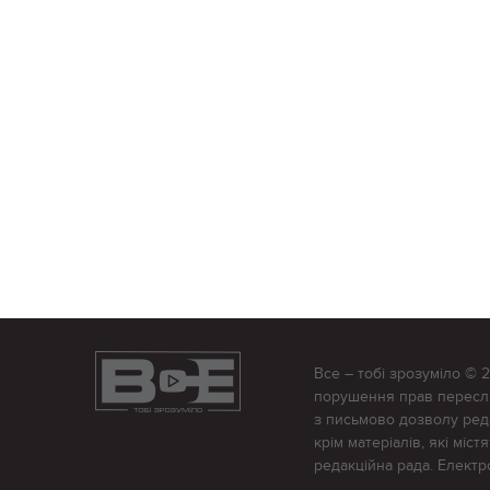
Все – тобі зрозуміло © 
порушення прав переслід
з письмово дозволу редак
крім матеріалів, які міс
редакційна рада. Елект