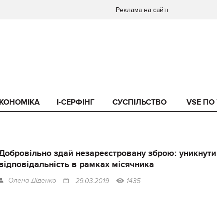
Реклама на сайті
КОНОМІКА
I-СЕРФІНГ
СУСПІЛЬСТВО
VSE ПО
Добровільно здай незареєстровану зброю: уникнути
відповідальність в рамках місячника
Олена Діденко
29.03.2019
1435