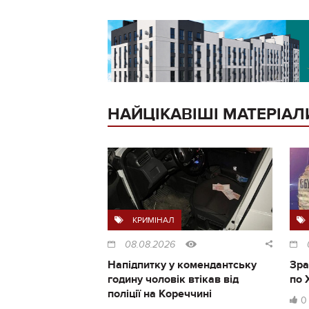
НАЙЦІКАВІШІ МАТЕРІАЛ
КРИМІНАЛ
08.08.2026
Напідпитку у комендантську
Зра
годину чоловік втікав від
по 
поліції на Кореччині
0