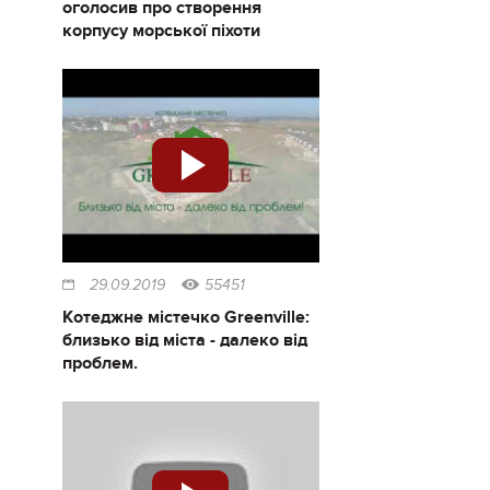
оголосив про створення
корпусу морської піхоти
29.09.2019
55451
Котеджне містечко Greenville:
близько від міста - далеко від
проблем.