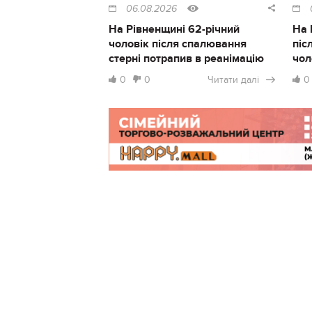
06.08.2026
На Рівненщині 62-річний
На 
чоловік після спалювання
піс
стерні потрапив в реанімацію
чол
0
0
Читати далі
0