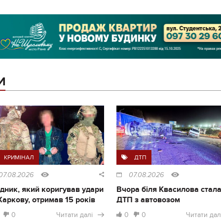
И
КРИМІНАЛ
ДТП
07.08.2026
07.08.2026
дник, який коригував удари
Вчора біля Квасилова стал
Харкову, отримав 15 років
ДТП з автовозом
0
Читати далі
0
0
Читати дал