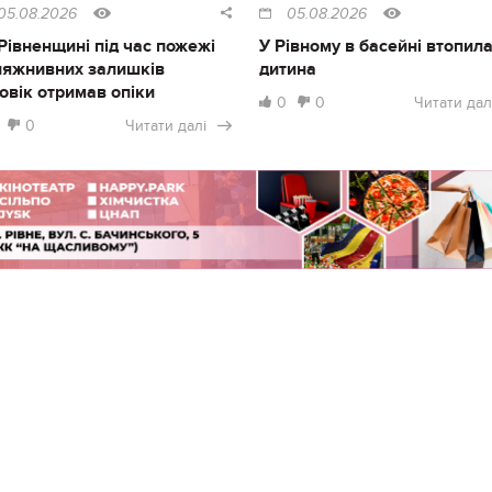
05.08.2026
05.08.2026
Рівненщині під час пожежі
У Рівному в басейні втопил
ляжнивних залишків
дитина
овік отримав опіки
0
0
Читати дал
0
Читати далі