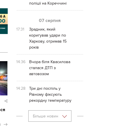
поліції на Кореччині
07 серпня
17:31
Зрадник, який
коригував удари по
Харкову, отримав 15
років
14:36
Вчора біля Квасилова
сталася ДТП з
автовозом
14:28
Три дні поспіль у
Рівному фіксують
рекордну температуру
ася
Більше новин
і