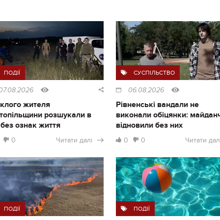
ПОДІЇ
СУСПІЛЬСТВО
07.08.2026
06.08.2026
клого жителя
Рівненські вандали не
топільщини розшукали в
виконали обіцянки: майдан
і без ознак життя
відновили без них
0
Читати далі
0
0
Читати дал
ПОДІЇ
ПОДІЇ