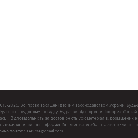
2013-2025. Всі права захищені діючим законодавством України. Будь-
ується в судовому порядку. Будь-яке відтворення інформації з сайт
ції. Відповідальність за достовірність усіх матеріалів, розміщених на
тять посилання на інші інформаційні агентства або інтернет-видання, 
ронна пошта:
vserivne@gmail.com