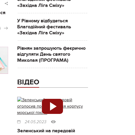
«Західна Ліга Сміху»
ася
У Рівному відбудеться
Благодійний фестиваль
і
«Західна Ліга Сміху»
Рівнян запрошують феєрично
відгуляти День святого
Миколая (ПРОГРАМА)
ВІДЕО
24.05.2023
Зеленський на передовій