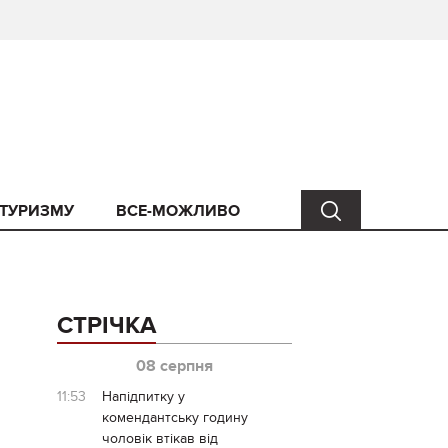
 ТУРИЗМУ
ВСЕ-МОЖЛИВО
СТРІЧКА
08 серпня
11:53
Напідпитку у
комендантську годину
чоловік втікав від