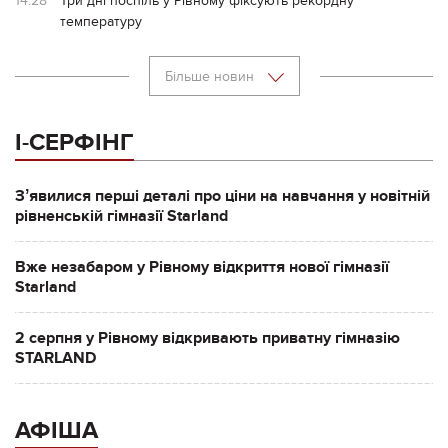
14:28
Три дні поспіль у Рівному фіксують рекордну
температуру
Більше новин
І-СЕРФІНГ
Зʼявилися перші деталі про ціни на навчання у новітній
рівненській гімназії Starland
Вже незабаром у Рівному відкриття нової гімназії
Starland
2 серпня у Рівному відкривають приватну гімназію
STARLAND
АФІША