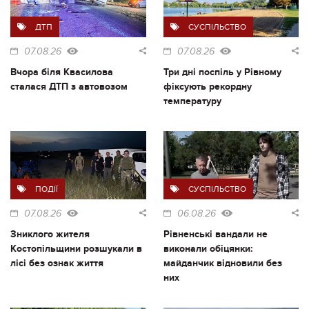
ДТП
СУСПІЛЬСТВО
07.08.26
07.08.26
Вчора біля Квасилова
Три дні поспіль у Рівному
сталася ДТП з автовозом
фіксують рекордну
температуру
ПОДІЇ
СУСПІЛЬСТВО
07.08.26
06.08.26
Зниклого жителя
Рівненські вандали не
Костопільщини розшукали в
виконали обіцянки:
лісі без ознак життя
майданчик відновили без
них