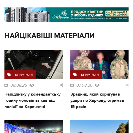
НАЙЦІКАВІШІ МАТЕРІАЛИ
КРИМІНАЛ
КРИМІНАЛ
08.08.26
07.08.26
Напідпитку у комендантську
Зрадник, який коригував
годину чоловік втікав від
удари по Харкову, отримав
поліції на Кореччині
15 років