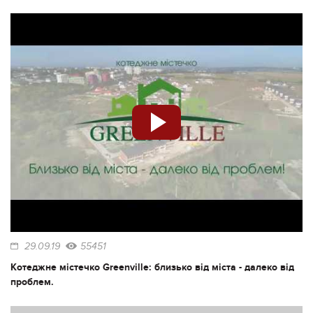
29.09.19
55451
Котеджне містечко Greenville: близько від міста - далеко від
проблем.