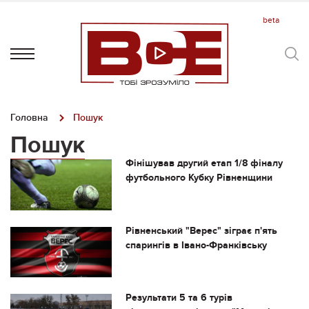
Головна
Пошук
Пошук
Фінішував другий етап 1/8 фіналу
футбольного Кубку Рівненщини
Рівненський "Верес" зіграє п'ять
спарингів в Івано-Франківську
Результати 5 та 6 турів