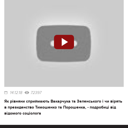
14.12.18
72397
Як рівняни сприймають Вакарчука та Зеленського і чи вірять
в президенство Тимошенко та Порошенка, - подробиці від
відомого соціолога