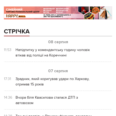
СТРІЧКА
08 серпня
11:53
Напідпитку у комендантську годину чоловік
втікав від поліції на Кореччині
07 серпня
17:31
Зрадник, який коригував удари по Харкову,
отримав 15 років
14:36
Вчора біля Квасилова сталася ДТП з
автовозом