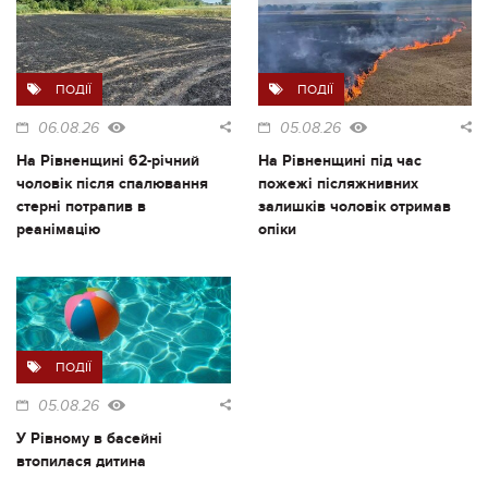
ПОДІЇ
ПОДІЇ
06.08.26
05.08.26
На Рівненщині 62-річний
На Рівненщині під час
чоловік після спалювання
пожежі післяжнивних
стерні потрапив в
залишків чоловік отримав
реанімацію
опіки
ПОДІЇ
05.08.26
У Рівному в басейні
втопилася дитина