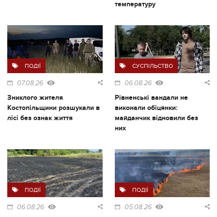
температуру
ПОДІЇ
СУСПІЛЬСТВО
07.08.26
06.08.26
Зниклого жителя
Рівненські вандали не
Костопільщини розшукали в
виконали обіцянки:
лісі без ознак життя
майданчик відновили без
них
ПОДІЇ
ПОДІЇ
06.08.26
05.08.26