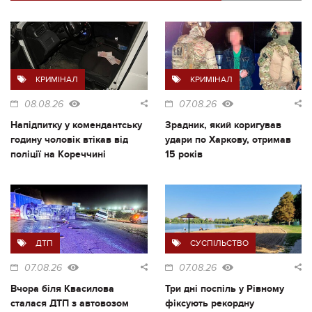
КРИМІНАЛ
КРИМІНАЛ
08.08.26
07.08.26
Напідпитку у комендантську
Зрадник, який коригував
годину чоловік втікав від
удари по Харкову, отримав
поліції на Кореччині
15 років
ДТП
СУСПІЛЬСТВО
07.08.26
07.08.26
Вчора біля Квасилова
Три дні поспіль у Рівному
сталася ДТП з автовозом
фіксують рекордну