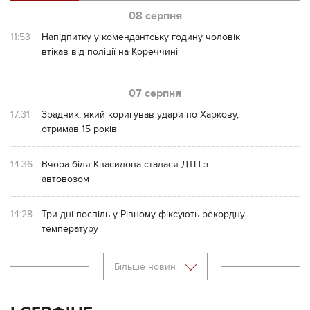
08 серпня
11:53
Напідпитку у комендантську годину чоловік
втікав від поліції на Кореччині
07 серпня
17:31
Зрадник, який коригував удари по Харкову,
отримав 15 років
14:36
Вчора біля Квасилова сталася ДТП з
автовозом
14:28
Три дні поспіль у Рівному фіксують рекордну
температуру
Більше новин