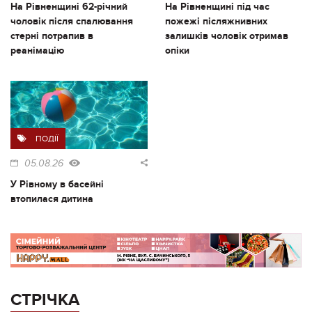
На Рівненщині 62-річний
На Рівненщині під час
чоловік після спалювання
пожежі післяжнивних
стерні потрапив в
залишків чоловік отримав
реанімацію
опіки
ПОДІЇ
05.08.26
У Рівному в басейні
втопилася дитина
СТРІЧКА