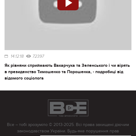
14.12.18
72397
Як рівняни сприймають Вакарчука та Зеленського і чи вірять
в президенство Тимошенко та Порошенка, - подробиці від
відомого соціолога
Все – тобі зрозуміло © 2013-2025. Всі права захищені діючим
законодавством України. Будь-яке порушення прав