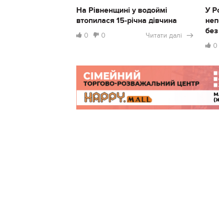
На Рівненщині у водоймі
У Р
втопилася 15-річна дівчина
неп
без
0
0
Читати далі
0