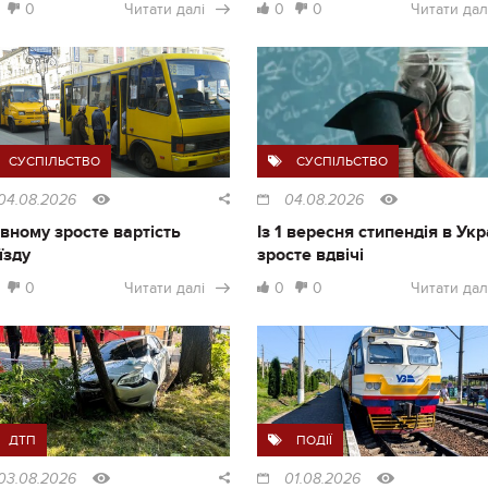
0
Читати далі
0
0
Читати дал
СУСПІЛЬСТВО
СУСПІЛЬСТВО
04.08.2026
04.08.2026
івному зросте вартість
Із 1 вересня стипендія в Укр
їзду
зросте вдвічі
0
Читати далі
0
0
Читати дал
ДТП
ПОДІЇ
03.08.2026
01.08.2026