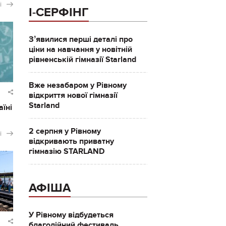
і
І-СЕРФІНГ
Зʼявилися перші деталі про
ціни на навчання у новітній
рівненській гімназії Starland
Вже незабаром у Рівному
відкриття нової гімназії
Starland
аїні
2 серпня у Рівному
і
відкривають приватну
гімназію STARLAND
АФІША
У Рівному відбудеться
благодійний фестиваль