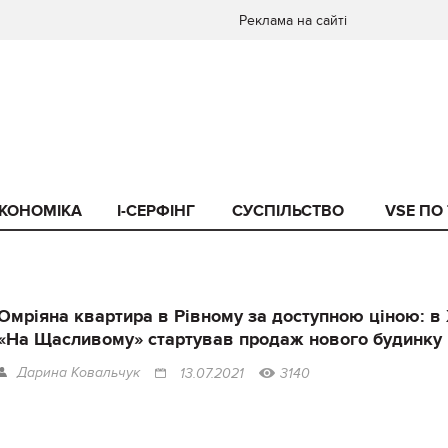
Реклама на сайті
КОНОМІКА
I-СЕРФІНГ
СУСПІЛЬСТВО
VSE ПО
Омріяна квартира в Рівному за доступною ціною: в
«На Щасливому» стартував продаж нового будинку
Дарина Ковальчук
13.07.2021
3140