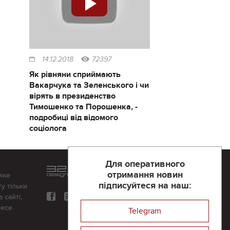
14.12.2018
72397
Як рівняни сприймають
Вакарчука та Зеленського і чи
вірять в президенство
Тимошенко та Порошенка, -
подробиці від відомого
соціолога
Для оперативного
Розроблений та підтримується
отримання новин
яке
в
компанії 32х32
підписуйтеся на наш:
у тільки
 сайті,
несе
Telegram