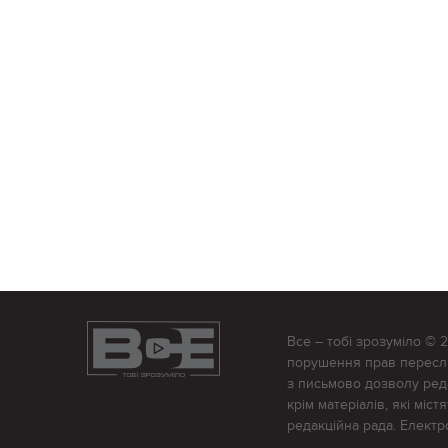
Все – тобі зрозуміло © 
порушення прав переслід
з письмово дозволу редак
крім матеріалів, які міс
редакційна рада. Елект