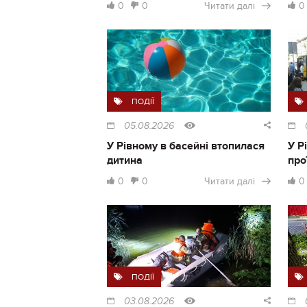
0
0
Читати далі
0
ПОДІЇ
05.08.2026
У Рівному в басейні втопилася
У Р
дитина
про
0
0
Читати далі
0
ПОДІЇ
03.08.2026