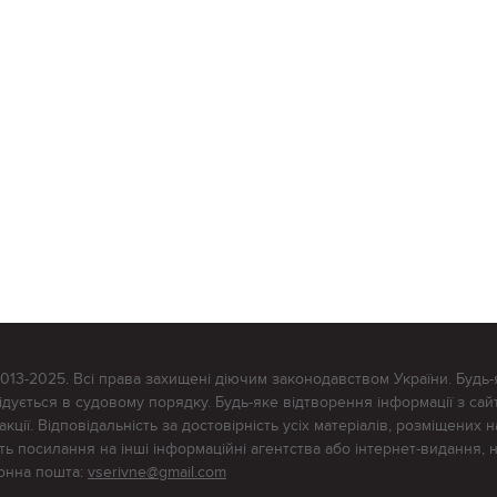
2013-2025. Всі права захищені діючим законодавством України. Будь-
ується в судовому порядку. Будь-яке відтворення інформації з сайт
ції. Відповідальність за достовірність усіх матеріалів, розміщених на
тять посилання на інші інформаційні агентства або інтернет-видання, 
ронна пошта:
vserivne@gmail.com