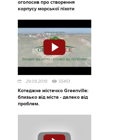
оголосив про створення
корпусу морської піхоти
29.09.2019
55451
Котеджне містечко Greenville:
близько від міста - далеко від
проблем.