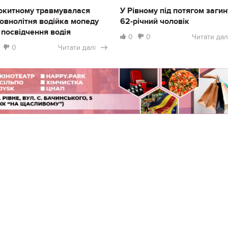
окитному травмувалася
У Рівному під потягом загин
овнолітня водійка мопеду
62-річний чоловік
 посвідчення водія
0
0
Читати дал
0
Читати далі