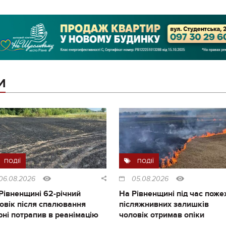
И
ПОДІЇ
ПОДІЇ
06.08.2026
05.08.2026
Рівненщині 62-річний
На Рівненщині під час поже
овік після спалювання
післяжнивних залишків
рні потрапив в реанімацію
чоловік отримав опіки