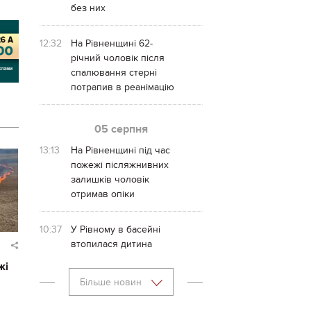
без них
12:32
На Рівненщині 62-
річний чоловік після
спалювання стерні
потрапив в реанімацію
05 серпня
13:13
На Рівненщині під час
пожежі післяжнивних
залишків чоловік
отримав опіки
10:37
У Рівному в басейні
втопилася дитина
жі
Більше новин