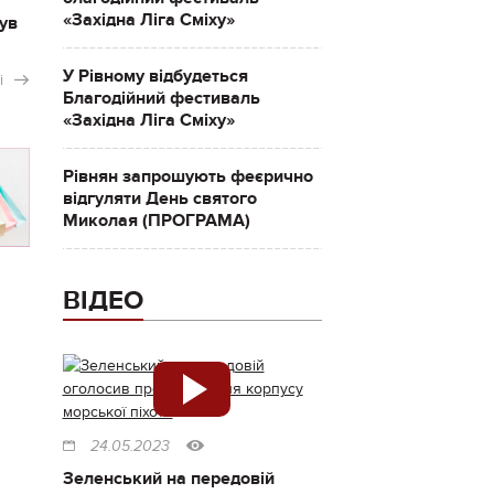
«Західна Ліга Сміху»
ув
У Рівному відбудеться
і
Благодійний фестиваль
«Західна Ліга Сміху»
Рівнян запрошують феєрично
відгуляти День святого
Миколая (ПРОГРАМА)
ВІДЕО
24.05.2023
Зеленський на передовій