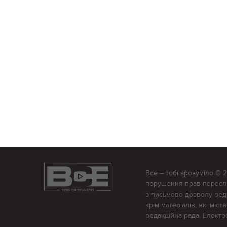
Все – тобі зрозуміло © 
порушення прав переслід
з письмово дозволу редак
крім матеріалів, які міс
редакційна рада. Елект