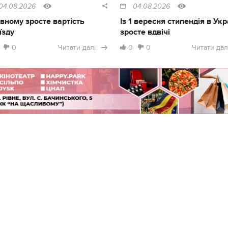
04.08.2026
04.08.2026
івному зросте вартість
Із 1 вересня стипендія в Укр
їзду
зросте вдвічі
0
Читати далі
0
0
Читати дал