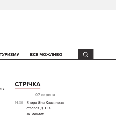
 ТУРИЗМУ
ВСЕ-МОЖЛИВО
!
СТРІЧКА
ють
07 серпня
14:36
Вчора біля Квасилова
сталася ДТП з
автовозом