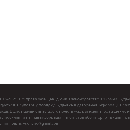
2013-2025. Всі права захищені діючим законодавством України. Будь-
ується в судовому порядку. Будь-яке відтворення інформації з сайт
ції. Відповідальність за достовірність усіх матеріалів, розміщених на
тять посилання на інші інформаційні агентства або інтернет-видання, 
ронна пошта:
vserivne@gmail.com