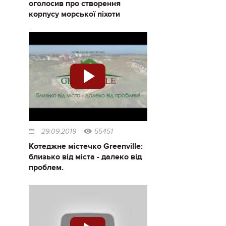
оголосив про створення
корпусу морської піхоти
29.09.2019
55451
Котеджне містечко Greenville:
близько від міста - далеко від
проблем.