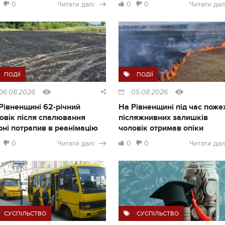
0
Читати далі
0
0
Читати дал
ПОДІЇ
ПОДІЇ
06.08.2026
05.08.2026
Рівненщині 62-річний
На Рівненщині під час поже
овік після спалювання
післяжнивних залишків
рні потрапив в реанімацію
чоловік отримав опіки
0
Читати далі
0
0
Читати дал
СУСПІЛЬСТВО
СУСПІЛЬСТВО