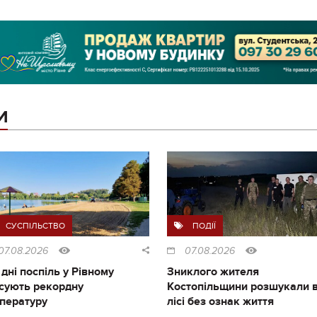
И
СУСПІЛЬСТВО
ПОДІЇ
07.08.2026
07.08.2026
 дні поспіль у Рівному
Зниклого жителя
сують рекордну
Костопільщини розшукали 
пературу
лісі без ознак життя