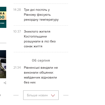
14:28
Три дні поспіль у
Рівному фіксують
рекордну температуру
10:37
Зниклого жителя
Костопільщини
розшукали в лісі без
ознак життя
06 серпня
21:34
Рівненські вандали не
виконали обіцянки:
майданчик відновили
без них
в
Більше новин