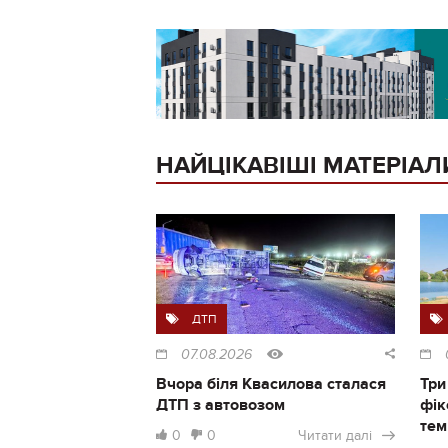
НАЙЦІКАВІШІ МАТЕРІАЛ
ДТП
07.08.2026
Вчора біля Квасилова сталася
Три
ДТП з автовозом
фік
тем
0
0
Читати далі