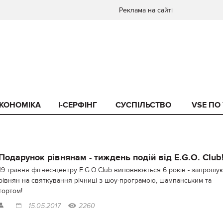
Реклама на сайті
КОНОМІКА
I-СЕРФІНГ
СУСПІЛЬСТВО
VSE ПО
Подарунок рівнянам - тиждень подій від E.G.O. Club
19 травня фітнес-центру E.G.O.Club виповнюється 6 років - запрошу
рівнян на святкування річниці з шоу-програмою, шампанським та
тортом!
15.05.2017
2260