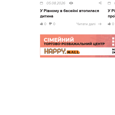
05.08.2026
У Рівному в басейні втопилася
У Р
дитина
про
0
0
Читати далі
0