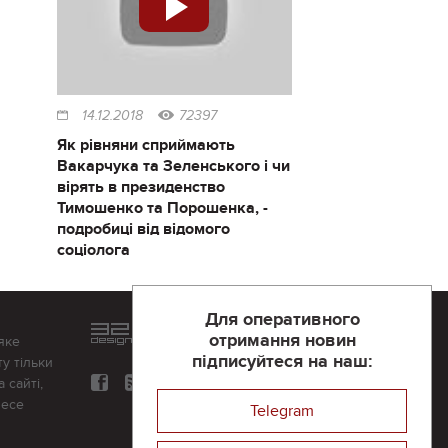
14.12.2018
72397
Як рівняни сприймають
Вакарчука та Зеленського і чи
вірять в президенство
Тимошенко та Порошенка, -
подробиці від відомого
соціолога
Для оперативного
Розроблений та підтримується
отримання новин
яке
в
компанії 32х32
підписуйтеся на наш:
у тільки
 сайті,
несе
Telegram