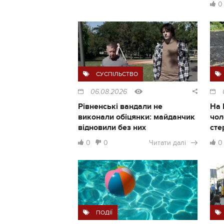
0
СУСПІЛЬСТВО
06.08.2026
Рівненські вандали не
На 
виконали обіцянки: майданчик
чол
відновили без них
сте
0
0
Читати далі
0
ПОДІЇ