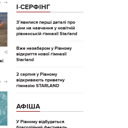
і
І-СЕРФІНГ
Зʼявилися перші деталі про
ціни на навчання у новітній
рівненській гімназії Starland
Вже незабаром у Рівному
відкриття нової гімназії
Starland
жі
2 серпня у Рівному
відкривають приватну
і
гімназію STARLAND
АФІША
У Рівному відбудеться
благодійний фестиваль