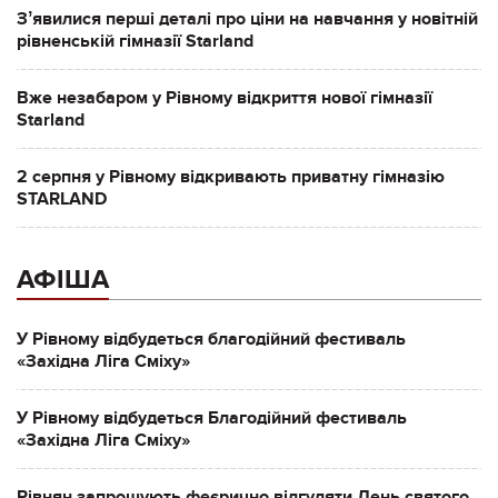
Зʼявилися перші деталі про ціни на навчання у новітній
рівненській гімназії Starland
Вже незабаром у Рівному відкриття нової гімназії
Starland
2 серпня у Рівному відкривають приватну гімназію
STARLAND
АФІША
У Рівному відбудеться благодійний фестиваль
«Західна Ліга Сміху»
У Рівному відбудеться Благодійний фестиваль
«Західна Ліга Сміху»
Рівнян запрошують феєрично відгуляти День святого