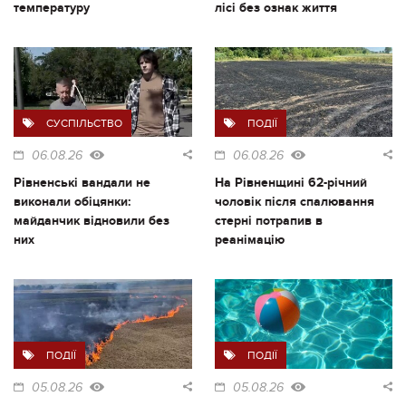
температуру
лісі без ознак життя
СУСПІЛЬСТВО
ПОДІЇ
06.08.26
06.08.26
Рівненські вандали не
На Рівненщині 62-річний
виконали обіцянки:
чоловік після спалювання
майданчик відновили без
стерні потрапив в
них
реанімацію
ПОДІЇ
ПОДІЇ
05.08.26
05.08.26