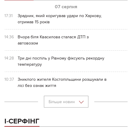
07 серпня
17:31
Зрадник, який коригував удари по Харкову,
отримав 15 років
14:36
Вчора біля Квасилова сталася ДТП з
автовозом
14:28
Три дні поспіль у Рівному фіксують рекордну
температуру
10:37
Зниклого жителя Костопільщини розшукали в
лісі без ознак життя
Більше новин
І-СЕРФІНГ