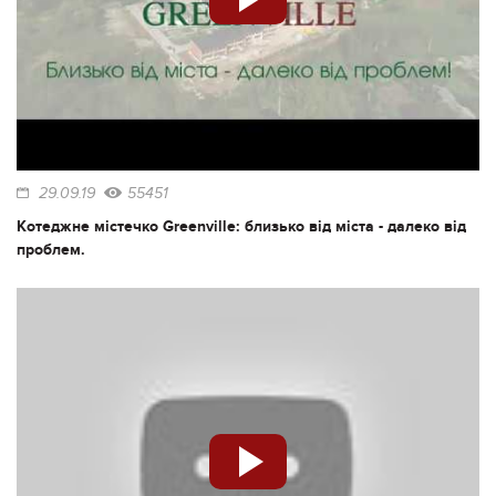
29.09.19
55451
Котеджне містечко Greenville: близько від міста - далеко від
проблем.