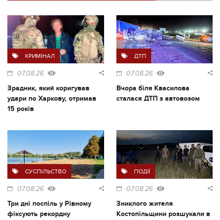
КРИМІНАЛ
ДТП
07.08.26
07.08.26
Зрадник, який коригував
Вчора біля Квасилова
удари по Харкову, отримав
сталася ДТП з автовозом
15 років
СУСПІЛЬСТВО
ПОДІЇ
07.08.26
07.08.26
Три дні поспіль у Рівному
Зниклого жителя
фіксують рекордну
Костопільщини розшукали в