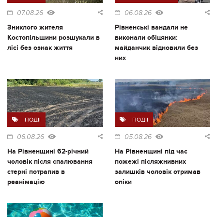
07.08.26
06.08.26
Зниклого жителя
Рівненські вандали не
Костопільщини розшукали в
виконали обіцянки:
лісі без ознак життя
майданчик відновили без
них
ПОДІЇ
ПОДІЇ
06.08.26
05.08.26
На Рівненщині 62-річний
На Рівненщині під час
чоловік після спалювання
пожежі післяжнивних
стерні потрапив в
залишків чоловік отримав
реанімацію
опіки