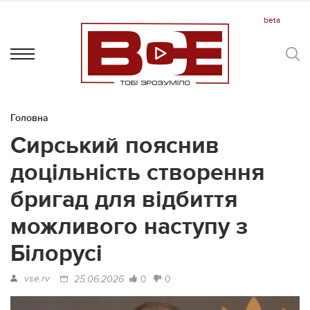
Головна
Сирський пояснив
доцільність створення
бригад для відбиття
можливого наступу з
Білорусі
vse.rv
0
0
25.06.2026