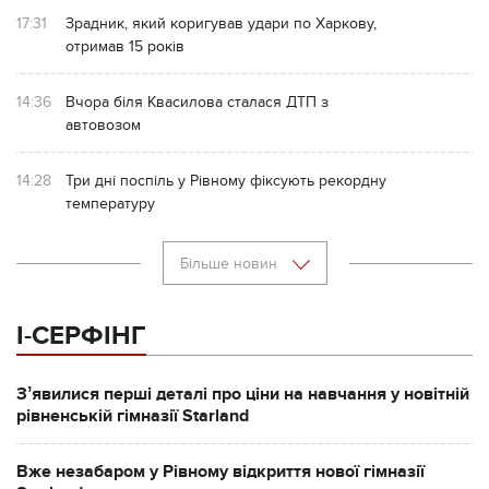
17:31
Зрадник, який коригував удари по Харкову,
отримав 15 років
14:36
Вчора біля Квасилова сталася ДТП з
автовозом
14:28
Три дні поспіль у Рівному фіксують рекордну
температуру
Більше новин
І-СЕРФІНГ
Зʼявилися перші деталі про ціни на навчання у новітній
рівненській гімназії Starland
Вже незабаром у Рівному відкриття нової гімназії