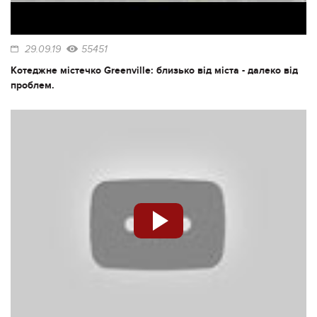
29.09.19
55451
Котеджне містечко Greenville: близько від міста - далеко від
проблем.