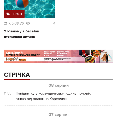
ПОДІЇ
05.08.26
У Рівному в басейні
втопилася дитина
СТРІЧКА
08 серпня
11:53
Напідпитку у комендантську годину чоловік
втікав від поліції на Кореччині
07 серпня