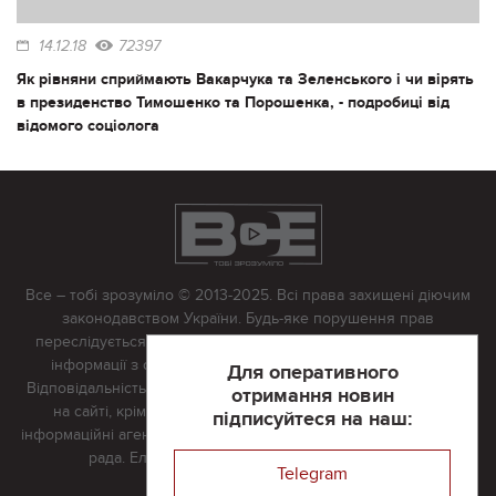
14.12.18
72397
Як рівняни сприймають Вакарчука та Зеленського і чи вірять
в президенство Тимошенко та Порошенка, - подробиці від
відомого соціолога
Все – тобі зрозуміло © 2013-2025. Всі права захищені діючим
законодавством України. Будь-яке порушення прав
переслідується в судовому порядку. Будь-яке відтворення
інформації з сайту тільки з письмово дозволу редакції.
Для оперативного
Відповідальність за достовірність усіх матеріалів, розміщених
отримання новин
на сайті, крім матеріалів, які містять посилання на інші
підписуйтеся на наш:
інформаційні агентства або інтернет-видання, несе редакційна
рада. Електронна пошта:
vserivne@gmail.com
Telegram