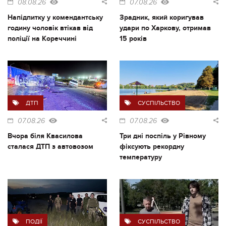
08.08.26
07.08.26
Напідпитку у комендантську
Зрадник, який коригував
годину чоловік втікав від
удари по Харкову, отримав
поліції на Кореччині
15 років
ДТП
СУСПІЛЬСТВО
07.08.26
07.08.26
Вчора біля Квасилова
Три дні поспіль у Рівному
сталася ДТП з автовозом
фіксують рекордну
температуру
ПОДІЇ
СУСПІЛЬСТВО