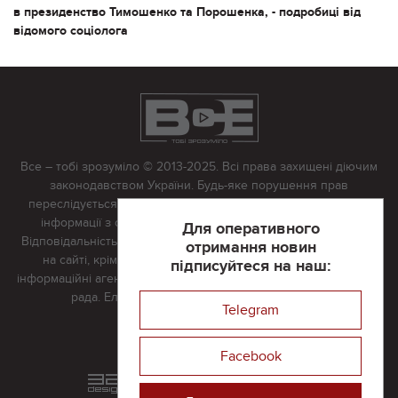
в президенство Тимошенко та Порошенка, - подробиці від
відомого соціолога
Все – тобі зрозуміло © 2013-2025. Всі права захищені діючим
законодавством України. Будь-яке порушення прав
переслідується в судовому порядку. Будь-яке відтворення
інформації з сайту тільки з письмово дозволу редакції.
Для оперативного
Відповідальність за достовірність усіх матеріалів, розміщених
отримання новин
на сайті, крім матеріалів, які містять посилання на інші
підписуйтеся на наш:
інформаційні агентства або інтернет-видання, несе редакційна
рада. Електронна пошта:
vserivne@gmail.com
Telegram
Реклама на сайті
Facebook
Розроблений та підтримується
в
компанії 32х32