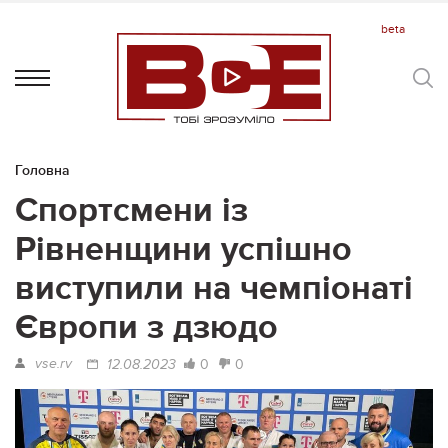
Головна
Спортсмени із
Рівненщини успішно
виступили на чемпіонаті
Європи з дзюдо
vse.rv
0
0
12.08.2023