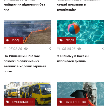
майданчик відновили без
стерні потрапив в
них
реанімацію
ПОДІЇ
ПОДІЇ
05.08.26
05.08.26
На Рівненщині під час
У Рівному в басейні
пожежі післяжнивних
втопилася дитина
залишків чоловік отримав
опіки
СУСПІЛЬСТВО
СУСПІЛЬСТВО