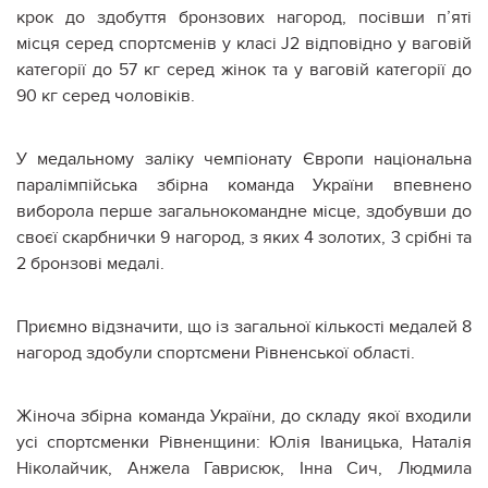
крок до здобуття бронзових нагород, посівши п’яті
місця серед спортсменів у класі J2 відповідно у ваговій
категорії до 57 кг серед жінок та у ваговій категорії до
90 кг серед чоловіків.
У медальному заліку чемпіонату Європи національна
паралімпійська збірна команда України впевнено
виборола перше загальнокомандне місце, здобувши до
своєї скарбнички 9 нагород, з яких 4 золотих, 3 срібні та
2 бронзові медалі.
Приємно відзначити, що із загальної кількості медалей 8
нагород здобули спортсмени Рівненської області.
Жіноча збірна команда України, до складу якої входили
усі спортсменки Рівненщини: Юлія Іваницька, Наталія
Ніколайчик, Анжела Гаврисюк, Інна Сич, Людмила