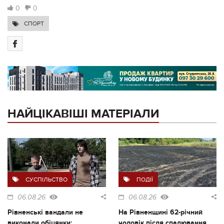
0
0
СПОРТ
НАЙЦІКАВІШІ МАТЕРІАЛИ
СУСПІЛЬСТВО
ПОДІЇ
06.08.26
06.08.26
Рівненські вандали не
На Рівненщині 62-річний
виконали обіцянки:
чоловік після спалювання