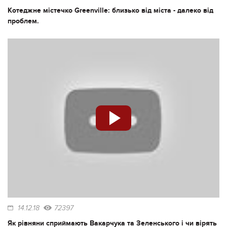
Котеджне містечко Greenville: близько від міста - далеко від
проблем.
14.12.18
72397
Як рівняни сприймають Вакарчука та Зеленського і чи вірять