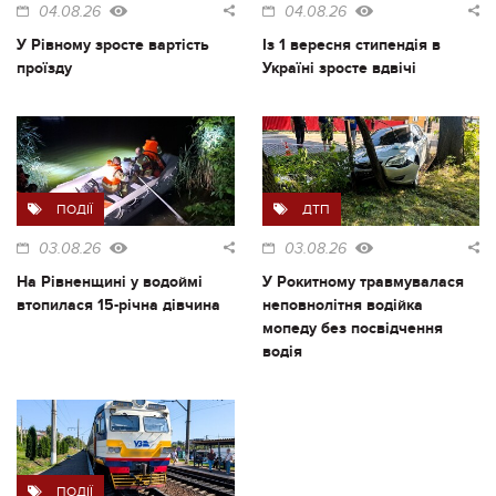
04.08.26
04.08.26
У Рівному зросте вартість
Із 1 вересня стипендія в
проїзду
Україні зросте вдвічі
ПОДІЇ
ДТП
03.08.26
03.08.26
На Рівненщині у водоймі
У Рокитному травмувалася
втопилася 15-річна дівчина
неповнолітня водійка
мопеду без посвідчення
водія
ПОДІЇ