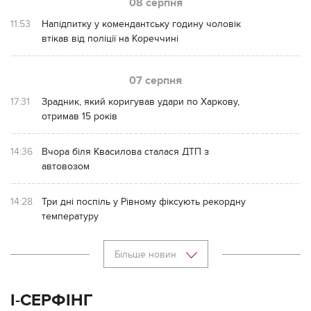
08 серпня
11:53
Напідпитку у комендантську годину чоловік
втікав від поліції на Кореччині
07 серпня
17:31
Зрадник, який коригував удари по Харкову,
отримав 15 років
14:36
Вчора біля Квасилова сталася ДТП з
автовозом
14:28
Три дні поспіль у Рівному фіксують рекордну
температуру
Більше новин
І-СЕРФІНГ