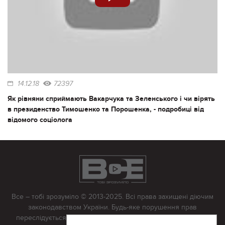
14.12.18
72397
Як рівняни сприймають Вакарчука та Зеленського і чи вірять
в президенство Тимошенко та Порошенка, - подробиці від
відомого соціолога
Все – тобі зрозуміло © 2013-2025. Всі права захищені діючим
законодавством України. Будь-яке порушення прав
переслідується в судовому порядку. Будь-яке відтворення