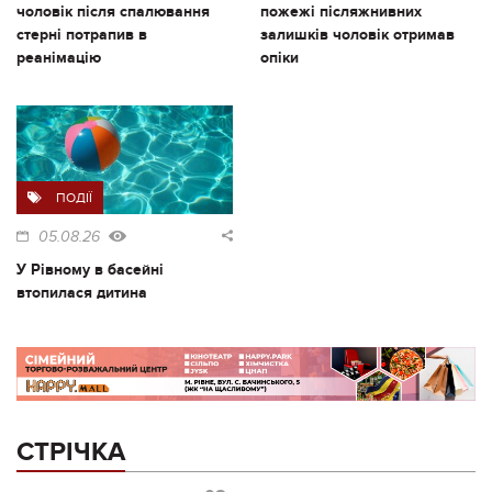
чоловік після спалювання
пожежі післяжнивних
стерні потрапив в
залишків чоловік отримав
реанімацію
опіки
ПОДІЇ
05.08.26
У Рівному в басейні
втопилася дитина
СТРІЧКА