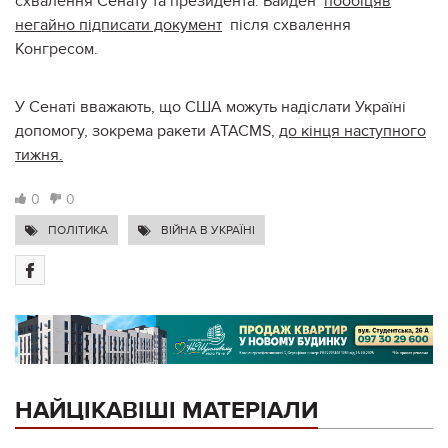
схвалення Сенату та президента. Байден
пообіцяв
негайно підписати документ
після схвалення
Конгресом.
У Сенаті вважають, що США можуть надіслати Україні
допомогу, зокрема ракети ATACMS,
до кінця наступного
тижня.
0
0
ПОЛІТИКА
ВІЙНА В УКРАЇНІ
НАЙЦІКАВІШІ МАТЕРІАЛИ