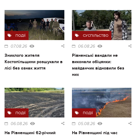
ПОДІЇ
СУСПІЛЬСТВО
07.08.26
06.08.26
Зниклого жителя
Рівненські вандали не
Костопільщини розшукали в
виконали обіцянки:
лісі без ознак життя
майданчик відновили без
них
ПОДІЇ
ПОДІЇ
06.08.26
05.08.26
На Рівненщині 62-річний
На Рівненщині під час