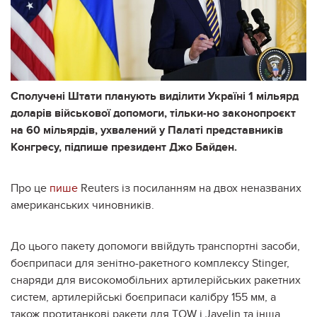
Сполучені Штати планують виділити Україні 1 мільярд
доларів військової допомоги, тільки-но законопроєкт
на 60 мільярдів, ухвалений у Палаті представників
Конгресу, підпише президент Джо Байден.
Про це
пише
Reuters із посиланням на двох неназваних
американських чиновників.
До цього пакету допомоги ввійдуть транспортні засоби,
боєприпаси для зенітно-ракетного комплексу Stinger,
снаряди для високомобільних артилерійських ракетних
систем, артилерійські боєприпаси калібру 155 мм, а
також протитанкові ракети для TOW і Javelin та інша