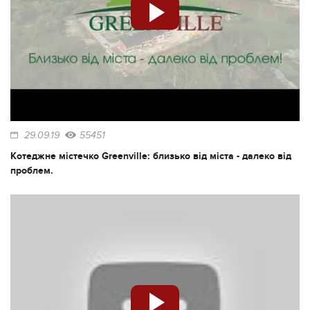
29.09.19
55451
Котеджне містечко Greenville: близько від міста - далеко від
проблем.