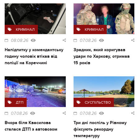
КРИМІНАЛ
КРИМІНАЛ
08.08.26
07.08.26
Напідпитку у комендантську
Зрадник, який коригував
годину чоловік втікав від
удари по Харкову, отримав
поліції на Кореччині
15 років
ДТП
СУСПІЛЬСТВО
07.08.26
07.08.26
Вчора біля Квасилова
Три дні поспіль у Рівному
сталася ДТП з автовозом
фіксують рекордну
температуру