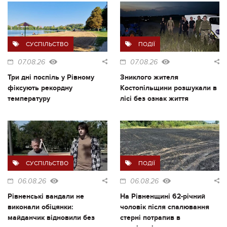
СУСПІЛЬСТВО
ПОДІЇ
07.08.26
07.08.26
Три дні поспіль у Рівному
Зниклого жителя
фіксують рекордну
Костопільщини розшукали в
температуру
лісі без ознак життя
СУСПІЛЬСТВО
ПОДІЇ
06.08.26
06.08.26
Рівненські вандали не
На Рівненщині 62-річний
виконали обіцянки:
чоловік після спалювання
майданчик відновили без
стерні потрапив в