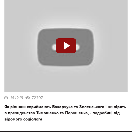
14.12.18
72397
Як рівняни сприймають Вакарчука та Зеленського і чи вірять
в президенство Тимошенко та Порошенка, - подробиці від
відомого соціолога