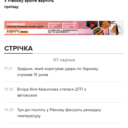
У Рівному зросте вартість
проїзду
СТРІЧКА
07 серпня
17:31
Зрадник, який коригував удари по Харкову,
отримав 15 років
14:36
Вчора біля Квасилова сталася ДТП з
автовозом
14:28
Три дні поспіль у Рівному фіксують рекордну
температуру