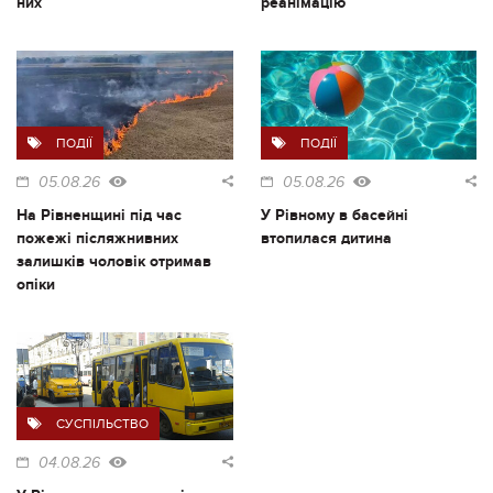
них
реанімацію
ПОДІЇ
ПОДІЇ
05.08.26
05.08.26
На Рівненщині під час
У Рівному в басейні
пожежі післяжнивних
втопилася дитина
залишків чоловік отримав
опіки
СУСПІЛЬСТВО
04.08.26