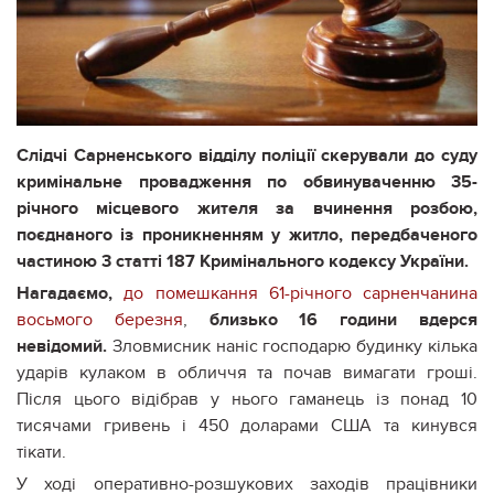
Слідчі Сарненського відділу поліції скерували до суду
кримінальне провадження по обвинуваченню 35-
річного місцевого жителя за
вчинення розбою,
поєднаного із проникненням у житло, передбаченого
частиною 3 статті 187 Кримінального кодексу України.
Нагадаємо,
до помешкання 61-річного сарненчанина
восьмого березня
,
близько 16 години вдерся
невідомий.
Зловмисник наніс господарю будинку кілька
ударів кулаком в обличчя та почав вимагати гроші.
Після цього відібрав у нього гаманець із понад 10
тисячами гривень і 450 доларами США та кинувся
тікати.
У ході оперативно-розшукових заходів працівники