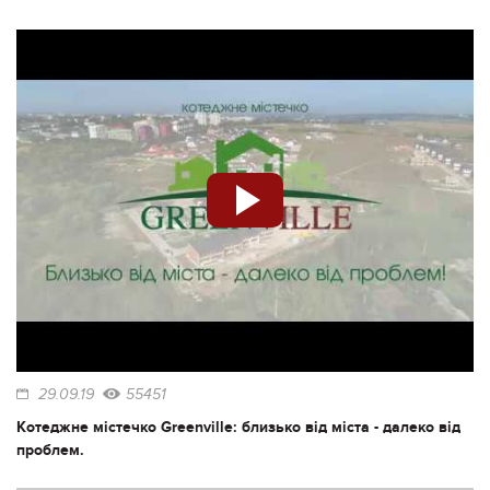
29.09.19
55451
Котеджне містечко Greenville: близько від міста - далеко від
проблем.