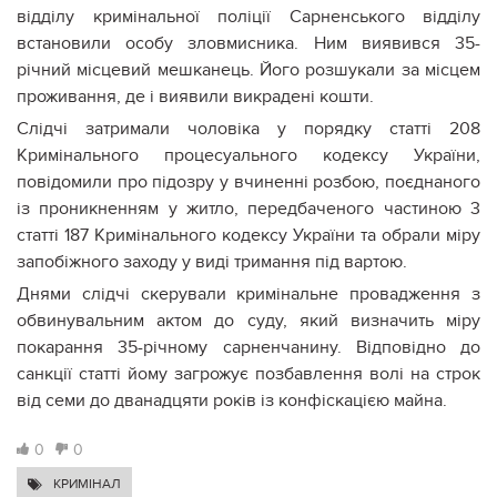
відділу кримінальної поліції Сарненського відділу
встановили особу зловмисника. Ним виявився 35-
річний місцевий мешканець. Його розшукали за місцем
проживання, де і виявили викрадені кошти.
Слідчі затримали чоловіка у порядку статті 208
Кримінального процесуального кодексу України,
повідомили про підозру у вчиненні розбою, поєднаного
із проникненням у житло, передбаченого частиною 3
статті 187 Кримінального кодексу України та обрали міру
запобіжного заходу у виді тримання під вартою.
Днями слідчі скерували кримінальне провадження з
обвинувальним актом до суду, який визначить міру
покарання 35-річному сарненчанину. Відповідно до
санкції статті йому загрожує позбавлення волі на строк
від семи до дванадцяти років із конфіскацією майна.
0
0
КРИМІНАЛ