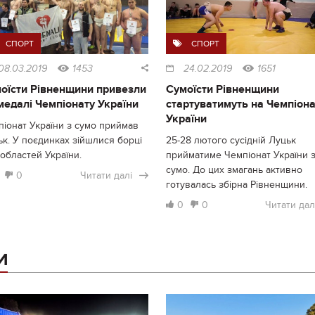
СПОРТ
СПОРТ
08.03.2019
1453
24.02.2019
1651
оїсти Рівненщини привезли
Сумоїсти Рівненщини
медалі Чемпіонату України
стартуватимуть на Чемпіона
України
іонат України з сумо приймав
к. У поєдинках зійшлися борці
25-28 лютого сусідній Луцьк
 областей України.
прийматиме Чемпіонат України 
сумо. До цих змагань активно
0
Читати далі
готувалась збірна Рівненщини.
0
0
Читати дал
И