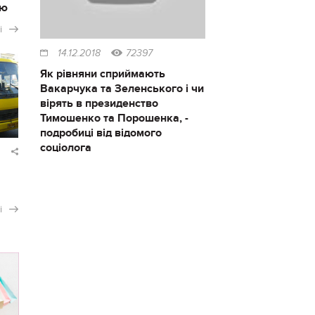
ію
і
14.12.2018
72397
Як рівняни сприймають
Вакарчука та Зеленського і чи
вірять в президенство
Тимошенко та Порошенка, -
подробиці від відомого
соціолога
і