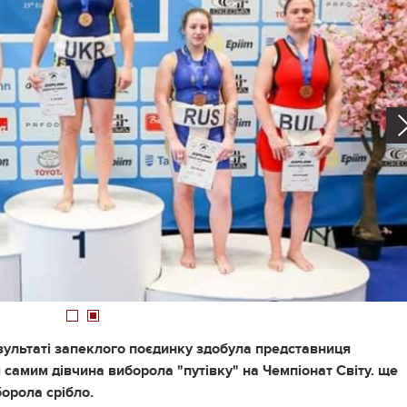
1
2
зультаті запеклого поєдинку здобула представниця
амим дівчина виборола "путівку" на Чемпіонат Світу. ще
орола срібло.