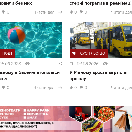
новили без них
стерні потрапив в реанімац
0
Читати далі
0
0
Читати дал
ПОДІЇ
СУСПІЛЬСТВО
05.08.2026
04.08.2026
івному в басейні втопилася
У Рівному зросте вартість
ина
проїзду
0
Читати далі
0
0
Читати дал