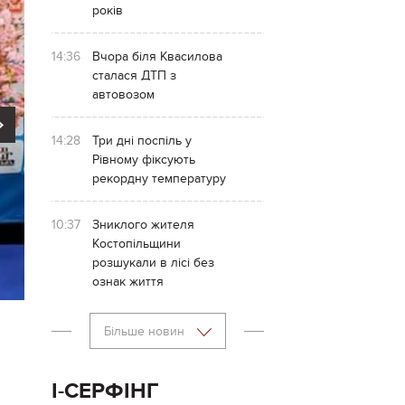
років
14:36
Вчора біля Квасилова
сталася ДТП з
автовозом
Next
14:28
Три дні поспіль у
Рівному фіксують
рекордну температуру
10:37
Зниклого жителя
Костопільщини
розшукали в лісі без
ознак життя
Більше новин
І-СЕРФІНГ