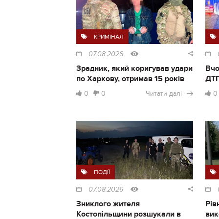
КРИМІНАЛ
07.08.2026
Зрадник, який коригував удари
Вчо
по Харкову, отримав 15 років
ДТП
0
0
Читати далі
0
ПОДІЇ
07.08.2026
Зниклого жителя
Рів
Костопільщини розшукали в
вик