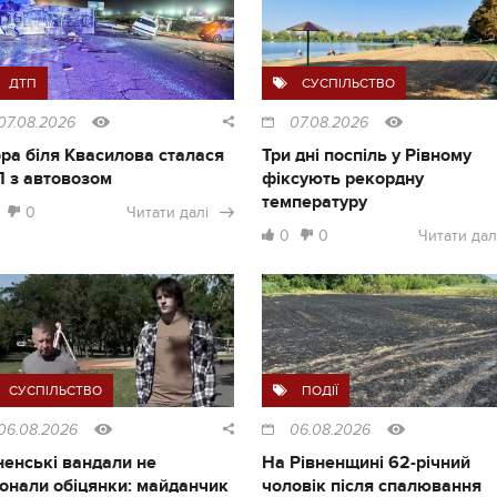
ДТП
СУСПІЛЬСТВО
07.08.2026
07.08.2026
ра біля Квасилова сталася
Три дні поспіль у Рівному
 з автовозом
фіксують рекордну
температуру
0
Читати далі
0
0
Читати дал
СУСПІЛЬСТВО
ПОДІЇ
06.08.2026
06.08.2026
ненські вандали не
На Рівненщині 62-річний
онали обіцянки: майданчик
чоловік після спалювання