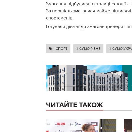
Змагання відбулися в столиці Естонії - 
За першість змагалися майже півтисячі 
спортсменів.
Готували дівчат до змагань тренери П
СПОРТ
# СУМО РІВНЕ
# СУМО УКРА
ЧИТАЙТЕ ТАКОЖ