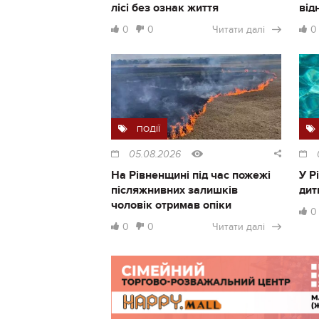
лісі без ознак життя
від
0
0
Читати далі
0
ПОДІЇ
05.08.2026
На Рівненщині під час пожежі
У Р
післяжнивних залишків
дит
чоловік отримав опіки
0
0
0
Читати далі