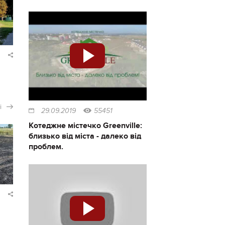
і
29.09.2019
55451
Котеджне містечко Greenville:
близько від міста - далеко від
проблем.