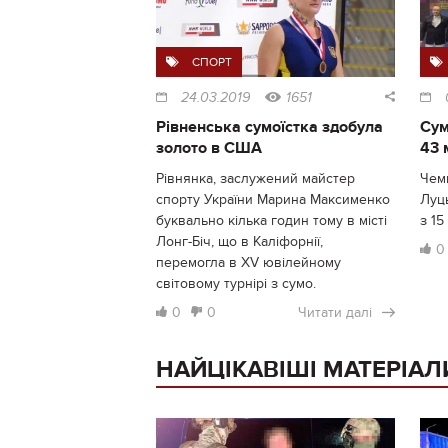
СПОРТ
24.03.2019
1651
Рівненська сумоїстка здобула
Сум
золото в США
43 
Рівнянка, заслужений майстер
Чемп
спорту України Марина Максименко
Луць
буквально кілька годин тому в місті
з 15
Лонг-Біч, що в Каліфорнії,
0
перемогла в XV ювілейному
світовому турнірі з сумо.
0
0
Читати далі
НАЙЦІКАВІШІ МАТЕРІАЛ