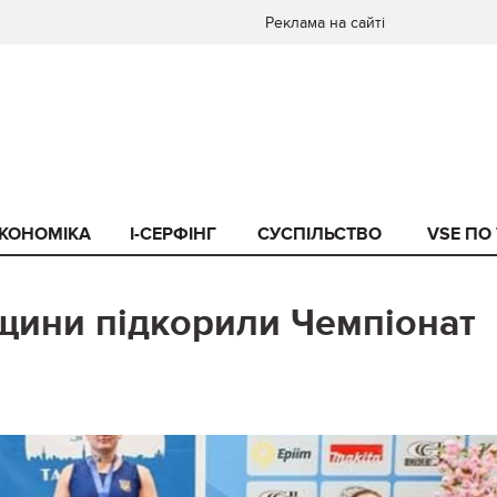
Реклама на сайті
КОНОМІКА
I-СЕРФІНГ
СУСПІЛЬСТВО
VSE ПО
щини підкорили Чемпіонат
0