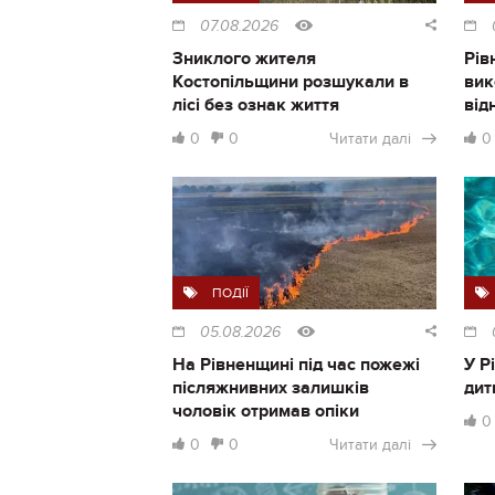
07.08.2026
Зниклого жителя
Рів
Костопільщини розшукали в
вик
лісі без ознак життя
від
0
0
Читати далі
0
ПОДІЇ
05.08.2026
На Рівненщині під час пожежі
У Р
післяжнивних залишків
дит
чоловік отримав опіки
0
0
0
Читати далі