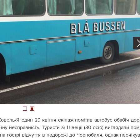
1
2
 Ковель-Ягодин 29 квітня екіпаж помітив автобус обабіч дор
ну несправність. Туристи зі Швеції (30 осіб) виглядали пом
на гострі відчуття в подорожі до Чорнобиля, однак неочіку