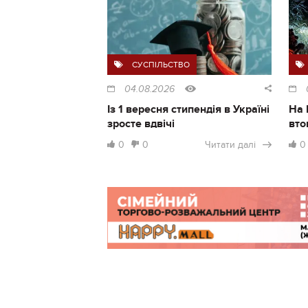
СУСПІЛЬСТВО
04.08.2026
Із 1 вересня стипендія в Україні
На 
зросте вдвічі
вто
0
0
Читати далі
0