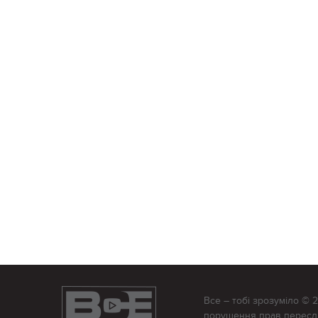
Все – тобі зрозуміло © 
порушення прав переслід