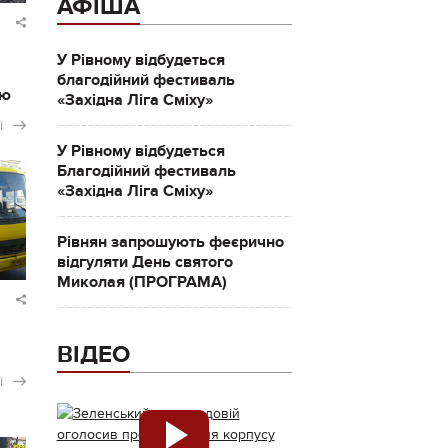
АФІША
У Рівному відбудеться
благодійний фестиваль
ію
«Західна Ліга Сміху»
і
У Рівному відбудеться
Благодійний фестиваль
«Західна Ліга Сміху»
Рівнян запрошують феєрично
відгуляти День святого
Миколая (ПРОГРАМА)
ВІДЕО
і