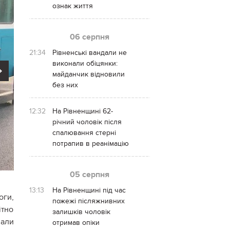
ознак життя
06 серпня
21:34
Рівненські вандали не
виконали обіцянки:
Next
майданчик відновили
без них
12:32
На Рівненщині 62-
річний чоловік після
спалювання стерні
потрапив в реанімацію
05 серпня
13:13
На Рівненщині під час
оги,
пожежі післяжнивних
ітно
залишків чоловік
вали
отримав опіки