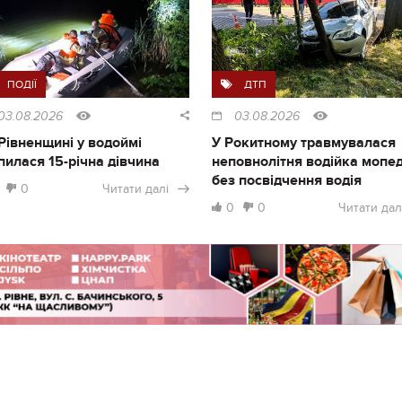
ПОДІЇ
ДТП
03.08.2026
03.08.2026
Рівненщині у водоймі
У Рокитному травмувалася
пилася 15-річна дівчина
неповнолітня водійка мопе
без посвідчення водія
0
Читати далі
0
0
Читати дал