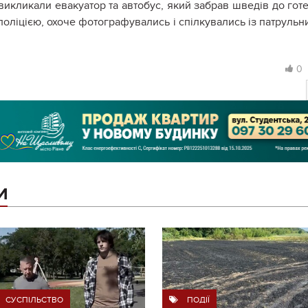
 викликали евакуатор та автобус, який забрав шведів до гот
поліцією, охоче фотографувались і спілкувались із патрульн
0
И
СУСПІЛЬСТВО
ПОДІЇ