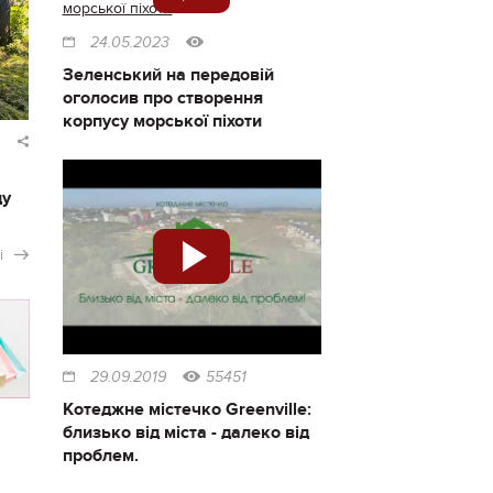
24.05.2023
Зеленський на передовій
оголосив про створення
корпусу морської піхоти
ду
і
29.09.2019
55451
Котеджне містечко Greenville:
близько від міста - далеко від
проблем.