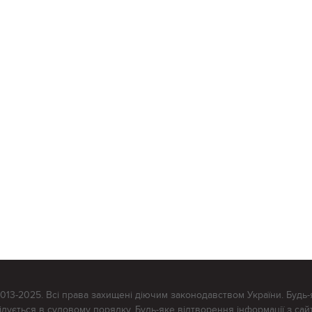
2013-2025. Всі права захищені діючим законодавством України. Будь-
ується в судовому порядку. Будь-яке відтворення інформації з сайт