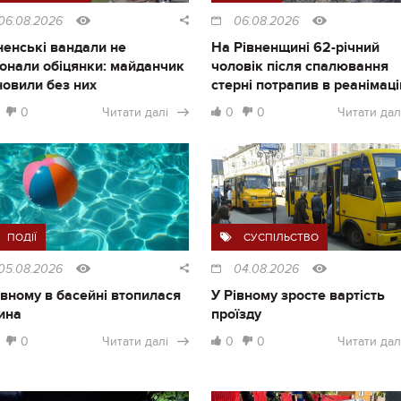
06.08.2026
06.08.2026
ненські вандали не
На Рівненщині 62-річний
онали обіцянки: майданчик
чоловік після спалювання
новили без них
стерні потрапив в реанімац
0
Читати далі
0
0
Читати дал
ПОДІЇ
СУСПІЛЬСТВО
05.08.2026
04.08.2026
івному в басейні втопилася
У Рівному зросте вартість
ина
проїзду
0
Читати далі
0
0
Читати дал