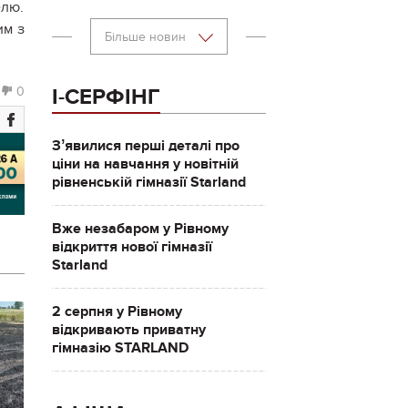
елю.
им з
Більше новин
0
І-СЕРФІНГ
Зʼявилися перші деталі про
ціни на навчання у новітній
рівненській гімназії Starland
Вже незабаром у Рівному
відкриття нової гімназії
Starland
2 серпня у Рівному
відкривають приватну
гімназію STARLAND