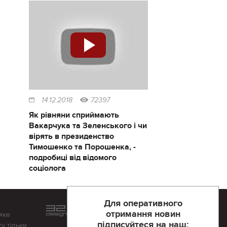
14.12.2018
72397
Як рівняни сприймають
Вакарчука та Зеленського і чи
вірять в президенство
Тимошенко та Порошенка, -
подробиці від відомого
соціолога
Для оперативного
Розроблений та підтримується
отримання новин
яке
в
компанії 32х32
підписуйтеся на наш:
у тільки