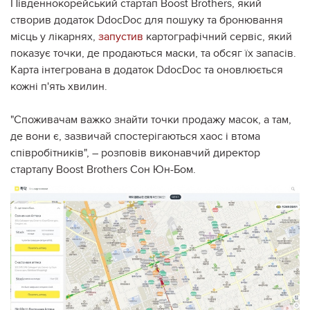
Південнокорейський стартап Boost Brothers, який
створив додаток DdocDoc для пошуку та бронювання
місць у лікарнях,
запустив
картографічний сервіс, який
показує точки, де продаються маски, та обсяг їх запасів.
Карта інтегрована в додаток DdocDoc та оновлюється
кожні п'ять хвилин.
"Споживачам важко знайти точки продажу масок, а там,
де вони є, зазвичай спостерігаються хаос і втома
співробітників", – розповів виконавчий директор
стартапу Boost Brothers Сон Юн-Бом.