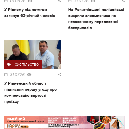
01.08.26
31.07.26
У Рівному під потягом
На Рокитнівщині поліцейські
загинув 62-річний чоловік
викрили зловмисника на
незаконному перевезенні
боєприпасів
СУСПІЛЬСТВО
31.07.26
У Рівненській області
підписали першу угоду про
компенсацію вартості
проїзду