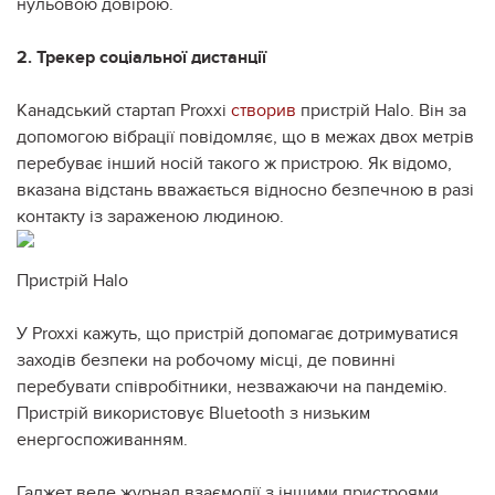
нульовою довірою.
2. Трекер соціальної дистанції
Канадський стартап Proxxi
створив
пристрій Halo. Він за
допомогою вібрації повідомляє, що в межах двох метрів
перебуває інший носій такого ж пристрою. Як відомо,
вказана відстань вважається відносно безпечною в разі
контакту із зараженою людиною.
Пристрій Halo
У Proxxi кажуть, що пристрій допомагає дотримуватися
заходів безпеки на робочому місці, де повинні
перебувати співробітники, незважаючи на пандемію.
Пристрій використовує Bluetooth з низьким
енергоспоживанням.
Гаджет веде журнал взаємодії з іншими пристроями,