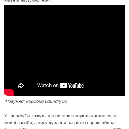
клієнта наступної ночі.
"Розумна" коробка LaundryGo
У LaundryGo кажуть, що використовують противірусні
мийні засоби, а висушування нагрітою парою вбиває