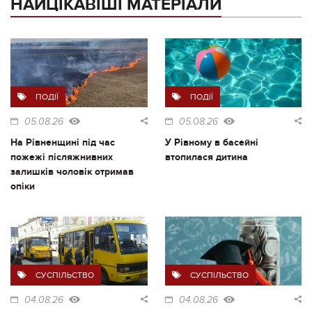
НАЙЦІКАВІШІ МАТЕРІАЛИ
ПОДІЇ
ПОДІЇ
05.08.26
05.08.26
На Рівненщині під час
У Рівному в басейні
пожежі післяжнивних
втопилася дитина
залишків чоловік отримав
опіки
СУСПІЛЬСТВО
СУСПІЛЬСТВО
04.08.26
04.08.26