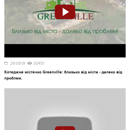
29.09.19
55451
Котеджне містечко Greenville: близько від міста - далеко від
проблем.