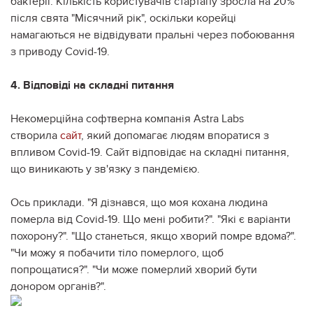
бактерії. Кількість користувачів стартапу зросла на 20%
після свята "Місячний рік", оскільки корейці
намагаються не відвідувати пральні через побоювання
з приводу Covid-19.
4. Відповіді на складні питання
Некомерційна софтверна компанія Astra Labs
створила
сайт
, який допомагає людям впоратися з
впливом Covid-19. Сайт відповідає на складні питання,
що виникають у зв'язку з пандемією.
Ось приклади. "Я дізнався, що моя кохана людина
померла від Covid-19. Що мені робити?". "Які є варіанти
похорону?". "Що станеться, якщо хворий помре вдома?".
"Чи можу я побачити тіло померлого, щоб
попрощатися?". "Чи може померлий хворий бути
донором органів?".