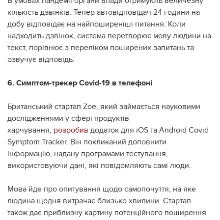
В умовах пандемії органи влади отримують величезну
кількість дзвінків. Тепер автовідповідач 24 години на
добу відповідає на найпоширеніші питання. Коли
надходить дзвінок, система перетворює мову людини на
текст, порівнює з переліком поширених запитань та
озвучує відповідь.
6. Симптом-трекер Covid-19 в телефоні
Британський стартап Zoe, який займається науковими
дослідженнями у сфері продуктів
харчування,
розробив
додаток для iOS та Android Covid
Symptom Tracker. Він покликаний доповнити
інформацію, надану програмами тестування,
використовуючи дані, які повідомляють самі люди.
Мова йде про опитування щодо самопочуття, на яке
людина щодня витрачає близько хвилини. Стартап
також дає приблизну картину потенційного поширення