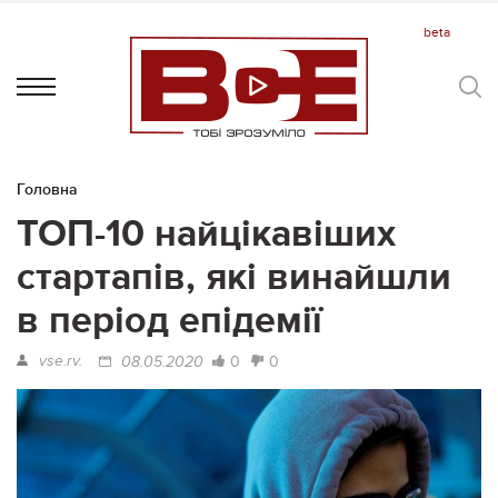
Головна
ТОП-10 найцікавіших
стартапів, які винайшли
в період епідемії
vse.rv.
0
0
08.05.2020