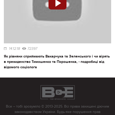
14.12.18
72397
Як рівняни сприймають Вакарчука та Зеленського і чи вірять
в президенство Тимошенко та Порошенка, - подробиці від
відомого соціолога
Все – тобі зрозуміло © 2013-2025. Всі права захищені діючим
законодавством України. Будь-яке порушення прав