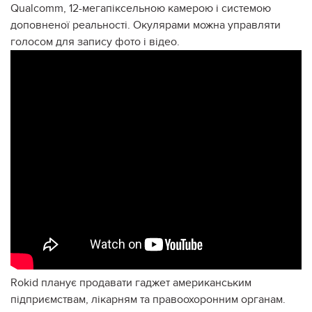
Qualcomm, 12-мегапіксельною камерою і системою
доповненої реальності. Окулярами можна управляти
голосом для запису фото і відео.
Rokid планує продавати гаджет американським
підприємствам, лікарням та правоохоронним органам.