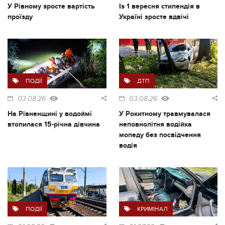
У Рівному зросте вартість
Із 1 вересня стипендія в
проїзду
Україні зросте вдвічі
ПОДІЇ
ДТП
03.08.26
03.08.26
На Рівненщині у водоймі
У Рокитному травмувалася
втопилася 15-річна дівчина
неповнолітня водійка
мопеду без посвідчення
водія
ПОДІЇ
КРИМІНАЛ