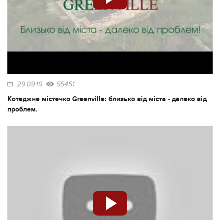
29.09.19
55451
Котеджне містечко Greenville: близько від міста - далеко від
проблем.