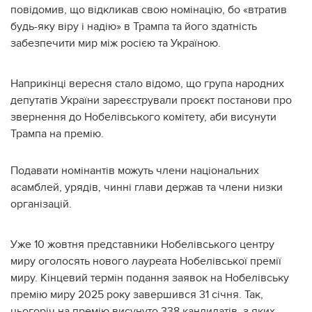
повідомив, що відкликав свою номінацію, бо «втратив
будь-яку віру і надію» в Трампа та його здатність
забезпечити мир між росією та Україною.
Наприкінці вересня стало відомо, що група народних
депутатів України зареєстрували проєкт постанови про
звернення до Нобелівського комітету, аби висунути
Трампа на премію.
Подавати номінантів можуть члени національних
асамблей, урядів, чинні глави держав та члени низки
організацій.
Уже 10 жовтня представники Нобелівського центру
миру оголосять нового лауреата Нобелівської премії
миру. Кінцевий термін подання заявок на Нобелівську
премію миру 2025 року завершився 31 січня. Так,
цьогоріч на премію висунуто 338 кандидатів, з яких