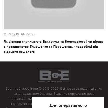
14.12.18
72397
Як рівняни сприймають Вакарчука та Зеленського і чи вірять
в президенство Тимошенко та Порошенка, - подробиці від
відомого соціолога
Все – тобі зрозуміло © 2013-2025. Всі права захищені діючим
законодавством України. Будь-яке порушення прав
переслідується в судовому порядку. Будь-яке відтворення
інформації з сайту тільки з письмово дозволу редакції.
Для оперативного