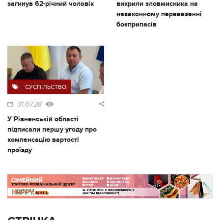
загинув 62-річний чоловік
викрили зловмисника на
незаконному перевезенні
боєприпасів
СУСПІЛЬСТВО
31.07.26
У Рівненській області
підписали першу угоду про
компенсацію вартості
проїзду