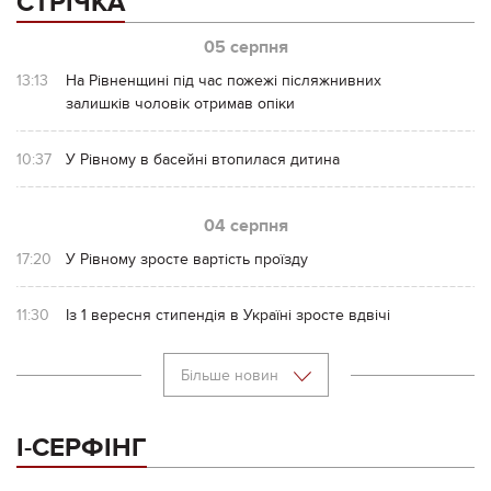
СТРІЧКА
05 серпня
13:13
На Рівненщині під час пожежі післяжнивних
залишків чоловік отримав опіки
10:37
У Рівному в басейні втопилася дитина
04 серпня
17:20
У Рівному зросте вартість проїзду
11:30
Із 1 вересня стипендія в Україні зросте вдвічі
Більше новин
І-СЕРФІНГ