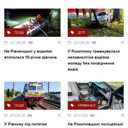
ПОДІЇ
ДТП
03.08.26
03.08.26
На Рівненщині у водоймі
У Рокитному травмувалася
втопилася 15-річна дівчина
неповнолітня водійка
мопеду без посвідчення
водія
ПОДІЇ
КРИМІНАЛ
01.08.26
31.07.26
У Рівному під потягом
На Рокитнівщині поліцейські