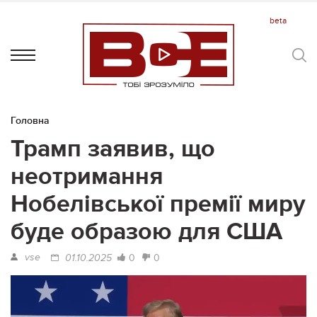
Головна
Трамп заявив, що
неотримання
Нобелівської премії миру
буде образою для США
vse
0
0
01.10.2025