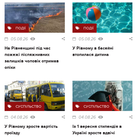
ПОДІЇ
ПОДІЇ
05.08.26
05.08.26
На Рівненщині під час
У Рівному в басейні
пожежі післяжнивних
втопилася дитина
залишків чоловік отримав
опіки
СУСПІЛЬСТВО
СУСПІЛЬСТВО
04.08.26
04.08.26
У Рівному зросте вартість
Із 1 вересня стипендія в
проїзду
Україні зросте вдвічі