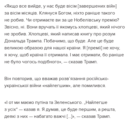
«Якщо все вийде, у нас буде вісім [завершених війн]
за вісім місяців. Клянуся Богом, ніхто раніше такого
не робив. Чи отримаєте ви за це Нобелівську премію?
Звісно, ні. Вони вручать її якомусь хлопцеві, який нічого
не зробив. Хлопцеві, який написав книгу про розум
Дональда Трампа. Побачимо, що буде. Але це буде
великою образою для нашої країни. Я [премії] не хочу,
я хочу, щоб країна її отримала. І має отримати, бо раніше
не було чогось подібного», — сказав Трамп.
Він повторив, що вважав розв’язання російсько-
української війни «найлегшим», але помилився.
«І от ми маємо путіна та Зеленського. „Найлегше
з усіх“ — казав я. Я думав, це буде першим, а решта,
деякі з них — набагато важчі […]», — сказав Трамп.