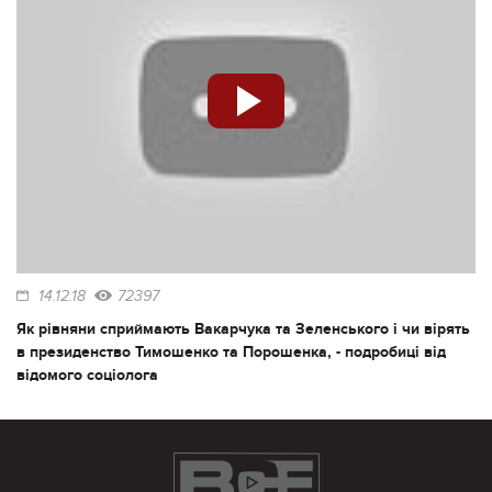
14.12.18
72397
Як рівняни сприймають Вакарчука та Зеленського і чи вірять
в президенство Тимошенко та Порошенка, - подробиці від
відомого соціолога