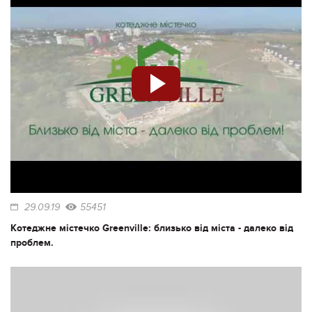
29.09.19
55451
Котеджне містечко Greenville: близько від міста - далеко від
проблем.