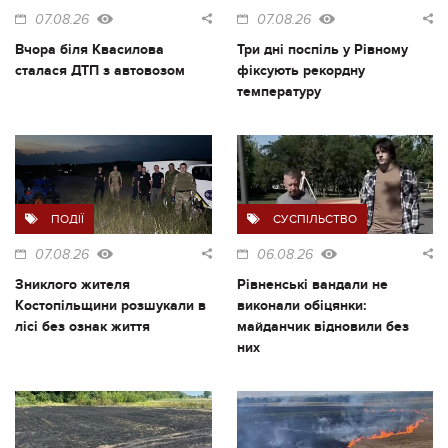
07.08.26
07.08.26
Вчора біля Квасилова
Три дні поспіль у Рівному
сталася ДТП з автовозом
фіксують рекордну
температуру
ПОДІЇ
СУСПІЛЬСТВО
07.08.26
06.08.26
Зниклого жителя
Рівненські вандали не
Костопільщини розшукали в
виконали обіцянки:
лісі без ознак життя
майданчик відновили без
них