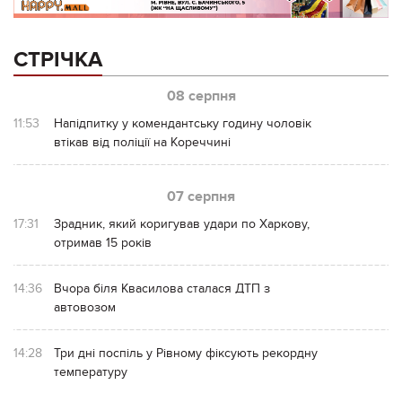
СТРІЧКА
08 серпня
11:53
Напідпитку у комендантську годину чоловік
втікав від поліції на Кореччині
07 серпня
17:31
Зрадник, який коригував удари по Харкову,
отримав 15 років
14:36
Вчора біля Квасилова сталася ДТП з
автовозом
14:28
Три дні поспіль у Рівному фіксують рекордну
температуру