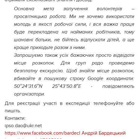
Основна мета залучення волонтерів –
просвітницька робота. Ми не хочемо використати
молодь в якості робочої сили, і вся важка праця
буде перекладена на найманих робітників, тому
шановні батьки, не бійтесь відпускати дітей, а ще
краще приходьте разом з ними.
Запрошуємо також усіх бажаючих просто відвідати
місце розкопок. Для груп радо проведемо
безплатну екскурсію. Щоб знайти місце розкопок,
вбивайте в пошукову строку Google координати:
50°24’31.6″N 25°43’50.8″E - повідомляють
організатори.
Для реєстрації участі в експедиції телефонуйте або
пишіть.
Контакти:
ipso.dao@ukr.net
https://www.facebook.com/bardecl
Андрій Бардецький