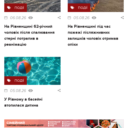
ПОДІЇ
ПОДІЇ
06.08.26
05.08.26
На Рівненщині 62-річний
На Рівненщині під час
чоловік після спалювання
пожежі післяжнивних
стерні потрапив в
залишків чоловік отримав
реанімацію
опіки
ПОДІЇ
05.08.26
У Рівному в басейні
втопилася дитина