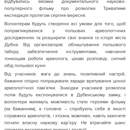
відбуватись зйомки документального науково-
популярного фільму про розкопки. Триватиме
експедиція протягом серпня-вересня.
Волонтерам будуть створенні всі умови для того, щоб
попрактикуватися у польових археологічних
дослідженнях та розширити свої знання із історії міста
Дубна. Від організаторів: облаштування польового
табору, забезпечення інструментами, навчання
тонкощам роботи археолога, цікаві розповіді, ситний
обід польової кухні.
Від учасників: жага до знань, позитивний настрій,
бажання плідно попрацювати заради врятування цінної
археологічної пам’ятки. Знахідки учасників розкопок
потім будуть експонуватися в Дубенському замку, і
волонтери матимуть можливість стати героями фільму
(за бажанням), а головне – спробують себе в якості
справжніх археологів, і хтозна, можливо, навіть захочете
почати власну наукову кар’єру. Не втрачайте шанс
отримати ексклюзивні знання і досвід!