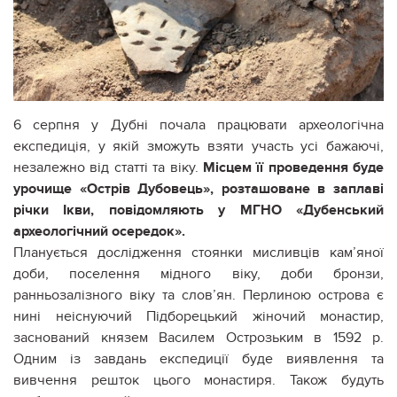
6 серпня у Дубні почала працювати археологічна
експедиція, у якій зможуть взяти участь усі бажаючі,
незалежно від статті та віку.
Місцем її проведення буде
урочище «Острів Дубовець», розташоване в заплаві
річки Ікви, повідомляють у МГНО «Дубенський
археологічний осередок».
Планується дослідження стоянки мисливців кам’яної
доби, поселення мідного віку, доби бронзи,
ранньозалізного віку та слов’ян. Перлиною острова є
нині неіснуючий Підборецький жіночий монастир,
заснований князем Василем Острозьким в 1592 р.
Одним із завдань експедиції буде виявлення та
вивчення решток цього монастиря. Також будуть