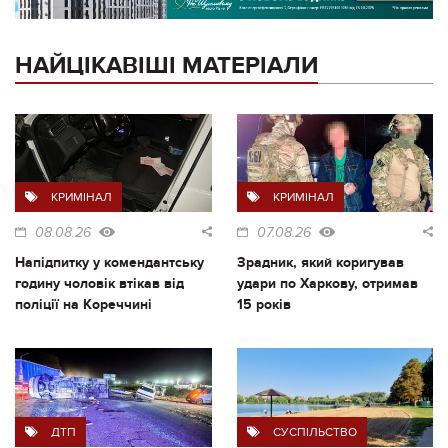
НАЙЦІКАВІШІ МАТЕРІАЛИ
КРИМІНАЛ
КРИМІНАЛ
08.08.26
07.08.26
Напідпитку у комендантську
Зрадник, який коригував
годину чоловік втікав від
удари по Харкову, отримав
поліції на Кореччині
15 років
ДТП
СУСПІЛЬСТВО