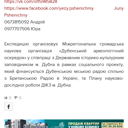
https://vk.com/id15985828
https://www.facebook.com/yezy.pshenichniy
Juriy
Pshenichny
0673815092 Андрій
0977707506 Юра
Експедицію організовує Міжрегіональна громадська
наукова організація «Дубенський археологічний
осередок» у співпраці з Державним історико-культурним
заповідником м. Дубна в рамках соціального проекту,
який фінансується Дубенською міською радою спільно
з Британською Радою в Україні, та Плану науково-
дослідної роботи ДІКЗ м. Дубна.
0
0