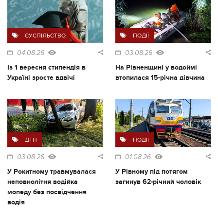
СУСПІЛЬСТВО
ПОДІЇ
04.08.26
03.08.26
Із 1 вересня стипендія в
На Рівненщині у водоймі
Україні зросте вдвічі
втопилася 15-річна дівчина
ДТП
ПОДІЇ
03.08.26
01.08.26
У Рокитному травмувалася
У Рівному під потягом
неповнолітня водійка
загинув 62-річний чоловік
мопеду без посвідчення
водія