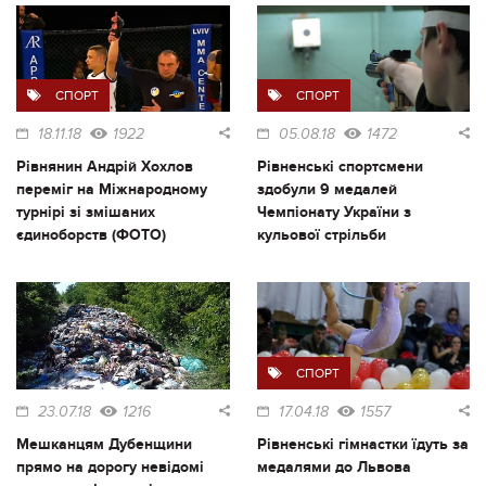
СПОРТ
СПОРТ
18.11.18
1922
05.08.18
1472
Рівнянин Андрій Хохлов
Рівненські спортсмени
переміг на Міжнародному
здобули 9 медалей
турнірі зі змішаних
Чемпіонату України з
єдиноборств (ФОТО)
кульової стрільби
СПОРТ
23.07.18
1216
17.04.18
1557
Мешканцям Дубенщини
Рівненські гімнастки їдуть за
прямо на дорогу невідомі
медалями до Львова