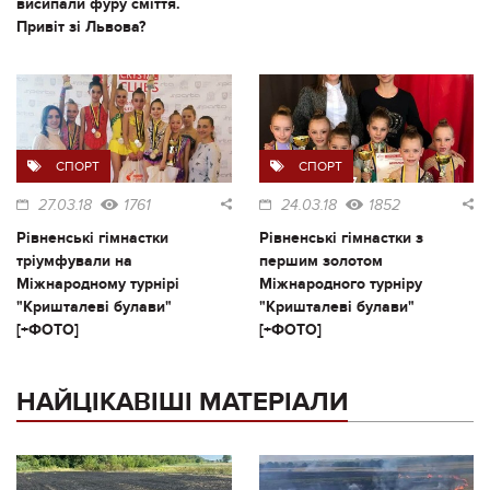
висипали фуру сміття.
Привіт зі Львова?
СПОРТ
СПОРТ
27.03.18
1761
24.03.18
1852
Рівненські гімнастки
Рівненські гімнастки з
тріумфували на
першим золотом
Міжнародному турнірі
Міжнародного турніру
"Кришталеві булави"
"Кришталеві булави"
[+ФОТО]
[+ФОТО]
НАЙЦІКАВІШІ МАТЕРІАЛИ