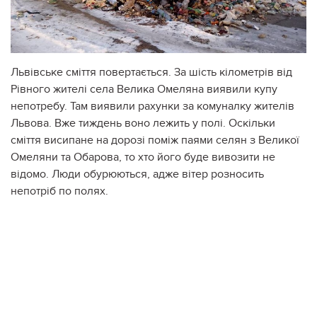
Львівське сміття повертається. За шість кілометрів від
Рівного жителі села Велика Омеляна виявили купу
непотребу. Там виявили рахунки за комуналку жителів
Львова. Вже тиждень воно лежить у полі. Оскільки
сміття висипане на дорозі поміж паями селян з Великої
Омеляни та Обарова, то хто його буде вивозити не
відомо. Люди обурюються, адже вітер розносить
непотріб по полях.