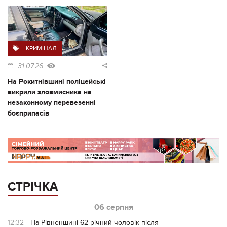
КРИМІНАЛ
31.07.26
На Рокитнівщині поліцейські
викрили зловмисника на
незаконному перевезенні
боєприпасів
СТРІЧКА
06 серпня
12:32
На Рівненщині 62-річний чоловік після