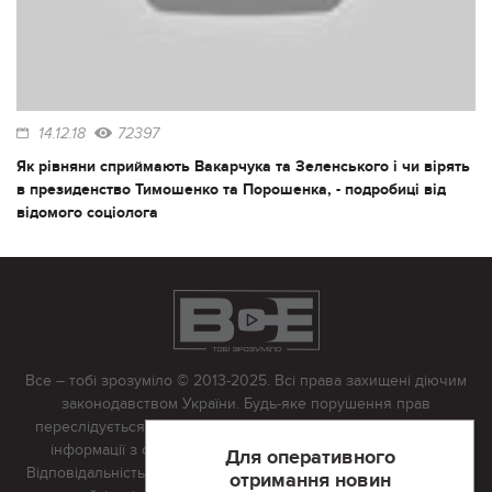
14.12.18
72397
Як рівняни сприймають Вакарчука та Зеленського і чи вірять
в президенство Тимошенко та Порошенка, - подробиці від
відомого соціолога
Все – тобі зрозуміло © 2013-2025. Всі права захищені діючим
законодавством України. Будь-яке порушення прав
переслідується в судовому порядку. Будь-яке відтворення
інформації з сайту тільки з письмово дозволу редакції.
Для оперативного
Відповідальність за достовірність усіх матеріалів, розміщених
отримання новин