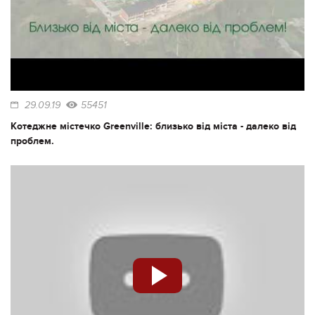
29.09.19
55451
Котеджне містечко Greenville: близько від міста - далеко від
проблем.