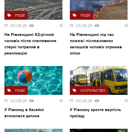
ПОДІЇ
ПОДІЇ
06.08.26
05.08.26
На Рівненщині 62-річний
На Рівненщині під час
чоловік після спалювання
пожежі післяжнивних
стерні потрапив в
залишків чоловік отримав
реанімацію
опіки
ПОДІЇ
СУСПІЛЬСТВО
05.08.26
04.08.26
У Рівному в басейні
У Рівному зросте вартість
втопилася дитина
проїзду