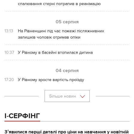
спалювання стерні потрапив в реанімацію
05 серпня
13:13
На Рівненщині під час пожежі післяжнивних
залишків чоловік отримав опіки
10:37
У Рівному в басейні втопилася дитина
04 серпня
17:20
У Рівному зросте вартість проїзду
Більше новин
І-СЕРФІНГ
Зʼявилися перші деталі про ціни на навчання у новітній