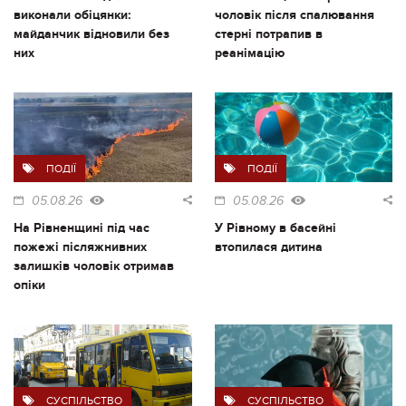
виконали обіцянки:
чоловік після спалювання
майданчик відновили без
стерні потрапив в
них
реанімацію
ПОДІЇ
ПОДІЇ
05.08.26
05.08.26
На Рівненщині під час
У Рівному в басейні
пожежі післяжнивних
втопилася дитина
залишків чоловік отримав
опіки
СУСПІЛЬСТВО
СУСПІЛЬСТВО