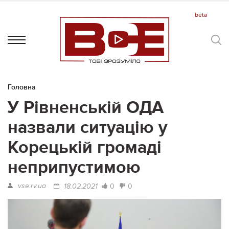
Головна
У Рівненській ОДА
назвали ситуацію у
Корецькій громаді
неприпустимою
vse.rv.ua
0
0
18.02.2021