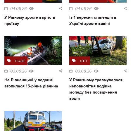
04.08.26
04.08.26
У Рівному зросте вартість
Із 1 вересня стипендія в
проїзду
Україні зросте вдвічі
ПОДІЇ
ДТП
03.08.26
03.08.26
На Рівненщині у водоймі
У Рокитному травмувалася
втопилася 15-річна дівчина
неповнолітня водійка
мопеду без посвідчення
водія