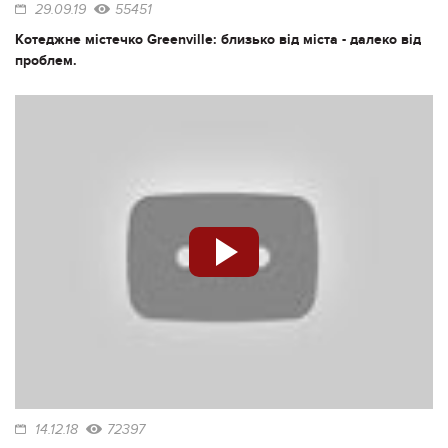
29.09.19
55451
Котеджне містечко Greenville: близько від міста - далеко від
проблем.
14.12.18
72397