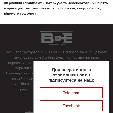
Як рівняни сприймають Вакарчука та Зеленського і чи вірять
в президенство Тимошенко та Порошенка, - подробиці від
відомого соціолога
Все – тобі зрозуміло © 2013-2025. Всі права захищені діючим
законодавством України. Будь-яке порушення прав
переслідується в судовому порядку. Будь-яке відтворення
інформації з сайту тільки з письмово дозволу редакції.
Для оперативного
Відповідальність за достовірність усіх матеріалів, розміщених
отримання новин
на сайті, крім матеріалів, які містять посилання на інші
підписуйтеся на наш:
інформаційні агентства або інтернет-видання, несе редакційна
рада. Електронна пошта:
vserivne@gmail.com
Telegram
Реклама на сайті
Facebook
Розроблений та підтримується