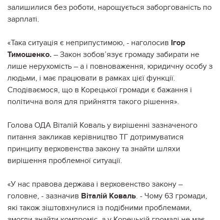
залишилися без роботи, нарощується заборгованість по
зарплаті.
«Така ситуація є неприпустимою, - наголосив
Ігор
Тимошенко.
– Закон зобов’язує громаду забирати не
лише нерухомість – а і повноваження, юридичну особу з
людьми, і має працювати в рамках цієї функції.
Сподіваємося, що в Корецької громади є бажання і
політична воля для прийняття такого рішення».
Голова ОДА Віталій Коваль у вирішенні зазначеного
питання закликав керівництво ТГ дотримуватися
принципу верховенства закону та знайти шляхи
вирішення проблемної ситуації.
«У нас правова держава і верховенство закону –
головне, - зазначив
Віталій Коваль
. - Чому 63 громади,
які також зіштовхнулися із подібними проблемами,
змогли знайти компроміс, а у Корецькій громаді не має