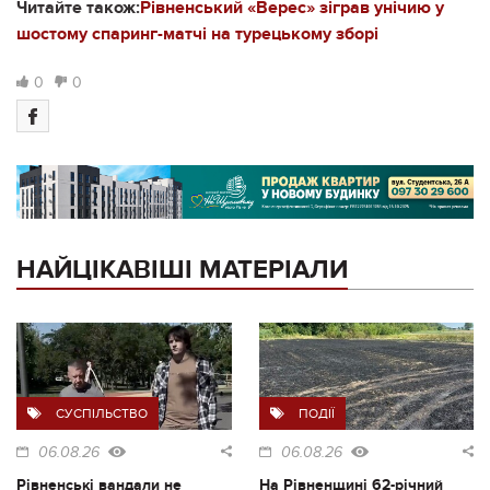
Читайте також:
Рівненський «Верес» зіграв унічию у
шостому спаринг-матчі на турецькому зборі
0
0
НАЙЦІКАВІШІ МАТЕРІАЛИ
СУСПІЛЬСТВО
ПОДІЇ
06.08.26
06.08.26
Рівненські вандали не
На Рівненщині 62-річний