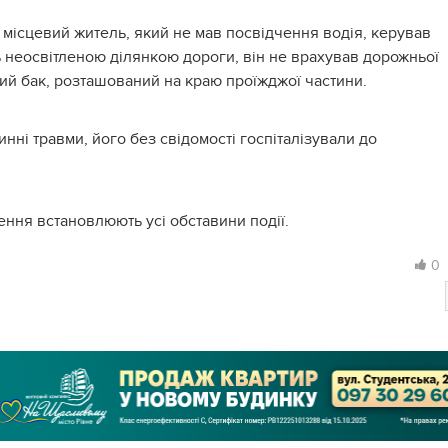
місцевий житель, який не мав посвідчення водія, керував
неосвітленою ділянкою дороги, він не врахував дорожньої
вий бак, розташований на краю проїжджої частини.
нні травми, його без свідомості госпіталізували до
ння встановлюють усі обставини події.
0