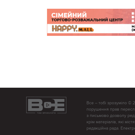
Все – тобі зрозуміло © 
порушення прав переслід
з письмово дозволу редак
крім матеріалів, які міс
редакційна рада. Елект