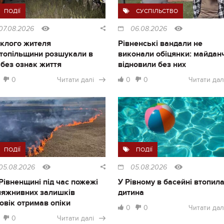
ПОДІЇ
СУСПІЛЬСТВО
07.08.2026
06.08.2026
клого жителя
Рівненські вандали не
топільщини розшукали в
виконали обіцянки: майдан
і без ознак життя
відновили без них
0
Читати далі
0
0
Читати дал
ПОДІЇ
ПОДІЇ
05.08.2026
05.08.2026
Рівненщині під час пожежі
У Рівному в басейні втопил
ляжнивних залишків
дитина
овік отримав опіки
0
0
Читати дал
0
Читати далі