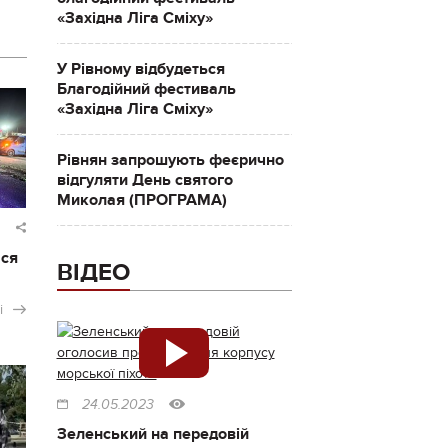
«Західна Ліга Сміху»
У Рівному відбудеться
Благодійний фестиваль
«Західна Ліга Сміху»
Рівнян запрошують феєрично
відгуляти День святого
Миколая (ПРОГРАМА)
ася
ВІДЕО
і
24.05.2023
Зеленський на передовій