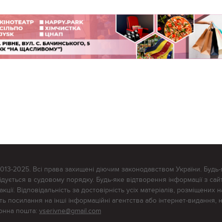
2013-2025. Всі права захищені діючим законодавством України. Будь-
ується в судовому порядку. Будь-яке відтворення інформації з сайт
ції. Відповідальність за достовірність усіх матеріалів, розміщених на
тять посилання на інші інформаційні агентства або інтернет-видання, 
ронна пошта:
vserivne@gmail.com