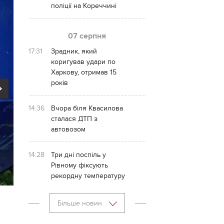
поліції на Кореччині
07 серпня
17:31
Зрадник, який
коригував удари по
Харкову, отримав 15
років
Next
14:36
Вчора біля Квасилова
сталася ДТП з
автовозом
14:28
Три дні поспіль у
Рівному фіксують
рекордну температуру
Більше новин