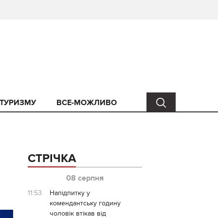
 ТУРИЗМУ
ВСЕ-МОЖЛИВО
СТРІЧКА
08 серпня
11:53
Напідпитку у
комендантську годину
чоловік втікав від