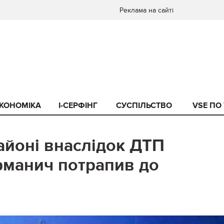
Реклама на сайті
КОНОМІКА
I-СЕРФІНГ
СУСПІЛЬСТВО
VSE ПО
айоні внаслідок ДТП
рманич потрапив до