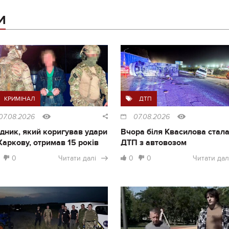
И
КРИМІНАЛ
ДТП
07.08.2026
07.08.2026
дник, який коригував удари
Вчора біля Квасилова стал
Харкову, отримав 15 років
ДТП з автовозом
0
Читати далі
0
0
Читати дал