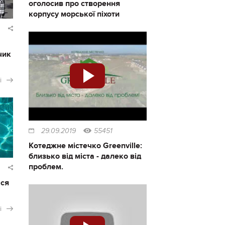
оголосив про створення
корпусу морської піхоти
чик
і
29.09.2019
55451
Котеджне містечко Greenville:
близько від міста - далеко від
проблем.
ася
і