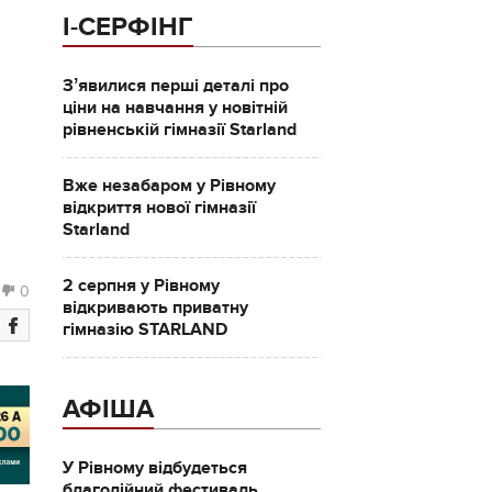
І-СЕРФІНГ
Зʼявилися перші деталі про
ціни на навчання у новітній
рівненській гімназії Starland
Вже незабаром у Рівному
відкриття нової гімназії
Starland
2 серпня у Рівному
0
відкривають приватну
гімназію STARLAND
АФІША
У Рівному відбудеться
благодійний фестиваль