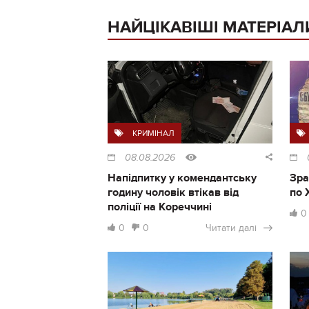
НАЙЦІКАВІШІ МАТЕРІАЛ
КРИМІНАЛ
08.08.2026
Напідпитку у комендантську
Зра
годину чоловік втікав від
по 
поліції на Кореччині
0
0
0
Читати далі