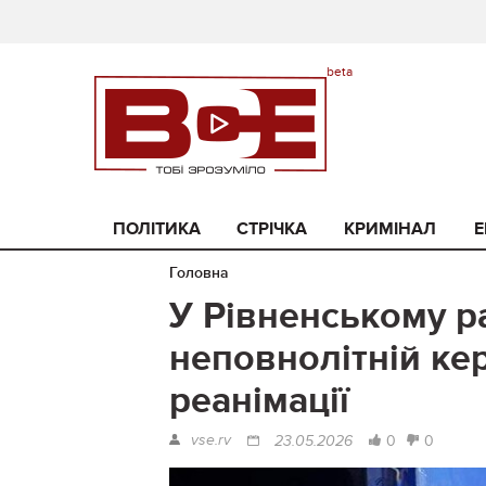
ПОЛІТИКА
СТРІЧКА
КРИМІНАЛ
Е
Головна
У Рівненському р
неповнолітній ке
реанімації
vse.rv
0
0
23.05.2026