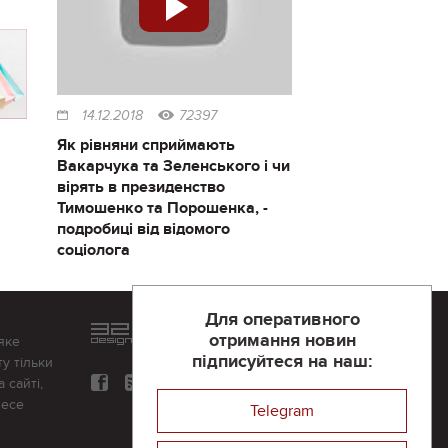
14.12.2018
72397
Як рівняни сприймають
Вакарчука та Зеленського і чи
вірять в президенство
Тимошенко та Порошенка, -
подробиці від відомого
соціолога
Для оперативного
Розроблений та підтримується
отримання новин
яке
в
компанії 32х32
підписуйтеся на наш:
у тільки
 сайті,
несе
Telegram