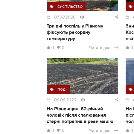
СУСПІЛЬСТВО
07.08.2026
Три дні поспіль у Рівному
Зни
фіксують рекордну
Кос
температуру
ліс
0
0
Читати далі
0
ПОДІЇ
06.08.2026
На Рівненщині 62-річний
На 
чоловік після спалювання
піс
стерні потрапив в реанімацію
чол
0
0
Читати далі
0