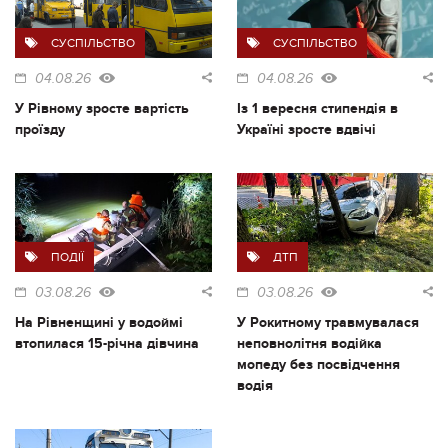
СУСПІЛЬСТВО
СУСПІЛЬСТВО
04.08.26
04.08.26
У Рівному зросте вартість
Із 1 вересня стипендія в
проїзду
Україні зросте вдвічі
ПОДІЇ
ДТП
03.08.26
03.08.26
На Рівненщині у водоймі
У Рокитному травмувалася
втопилася 15-річна дівчина
неповнолітня водійка
мопеду без посвідчення
водія