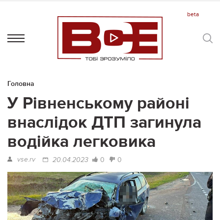
Головна
У Рівненському районі
внаслідок ДТП загинула
водійка легковика
vse.rv
0
0
20.04.2023