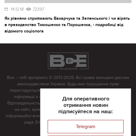
14.12.18
72397
Як рівняни сприймають Вакарчука та Зеленського і чи вірять
в президенство Тимошенко та Порошенка, - подробиці від
відомого соціолога
Все – тобі зрозуміло © 2013-2025. Всі права захищені діючим
законодавством України. Будь-яке порушення прав
переслідується в судовому порядку. Будь-яке відтворення
інформації з сайту тільки з письмово дозволу редакції.
Для оперативного
Відповідальність за достовірність усіх матеріалів, розміщених
отримання новин
на сайті, крім матеріалів, які містять посилання на інші
підписуйтеся на наш:
інформаційні агентства або інтернет-видання, несе редакційна
рада. Електронна пошта:
vserivne@gmail.com
Telegram
Реклама на сайті