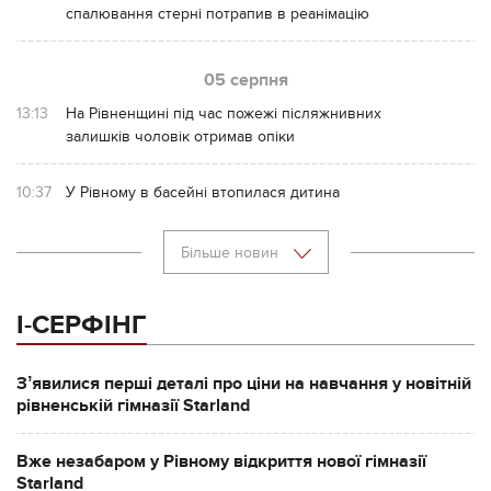
спалювання стерні потрапив в реанімацію
05 серпня
13:13
На Рівненщині під час пожежі післяжнивних
залишків чоловік отримав опіки
10:37
У Рівному в басейні втопилася дитина
Більше новин
І-СЕРФІНГ
Зʼявилися перші деталі про ціни на навчання у новітній
рівненській гімназії Starland
Вже незабаром у Рівному відкриття нової гімназії
Starland