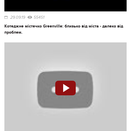
29.09.19
55451
Котеджне містечко Greenville: близько від міста - далеко від
проблем.