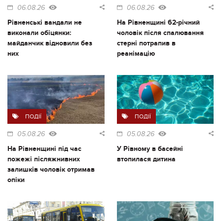
06.08.26
06.08.26
Рівненські вандали не
На Рівненщині 62-річний
виконали обіцянки:
чоловік після спалювання
майданчик відновили без
стерні потрапив в
них
реанімацію
ПОДІЇ
ПОДІЇ
05.08.26
05.08.26
На Рівненщині під час
У Рівному в басейні
пожежі післяжнивних
втопилася дитина
залишків чоловік отримав
опіки