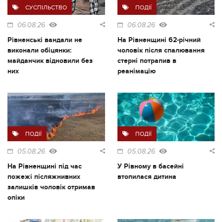
СУСПІЛЬСТВО
ПОДІЇ
06.08.26
06.08.26
Рівненські вандали не
На Рівненщині 62-річний
виконали обіцянки:
чоловік після спалювання
майданчик відновили без
стерні потрапив в
них
реанімацію
ПОДІЇ
ПОДІЇ
05.08.26
05.08.26
На Рівненщині під час
У Рівному в басейні
пожежі післяжнивних
втопилася дитина
залишків чоловік отримав
опіки