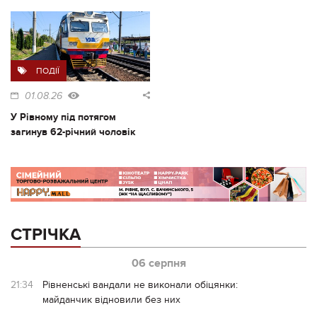
ПОДІЇ
01.08.26
У Рівному під потягом
загинув 62-річний чоловік
СТРІЧКА
06 серпня
21:34
Рівненські вандали не виконали обіцянки:
майданчик відновили без них