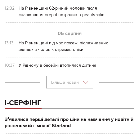
12:32
На Рівненщині 62-річний чоловік після
спалювання стерні потрапив в реанімацію
05 серпня
13:13
На Рівненщині під час пожежі післяжнивних
залишків чоловік отримав опіки
10:37
У Рівному в басейні втопилася дитина
Більше новин
І-СЕРФІНГ
Зʼявилися перші деталі про ціни на навчання у новітній
рівненській гімназії Starland