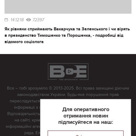
14.12.18
72397
Як рівняни сприймають Вакарчука та Зеленського і чи вірять
в президенство Тимошенко та Порошенка, - подробиці від
відомого соціолога
Все – тобі зрозуміло © 2013-2025. Всі права захищені діючим
законодавством України. Будь-яке порушення прав
переслідується в судовому порядку. Будь-яке відтворення
інформації з сайту тільки з письмово дозволу редакції.
Для оперативного
Відповідальність за достовірність усіх матеріалів, розміщених
отримання новин
на сайті, крім матеріалів, які містять посилання на інші
підписуйтеся на наш:
інформаційні агентства або інтернет-видання, несе редакційна
рада. Електронна пошта:
vserivne@gmail.com