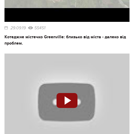
29.09.19
55451
Котеджне містечко Greenville: близько від міста - далеко від
проблем.