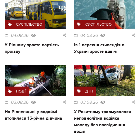
СУСПІЛЬСТВО
СУСПІЛЬСТВО
04.08.26
04.08.26
У Рівному зросте вартість
Із 1 вересня стипендія в
проїзду
Україні зросте вдвічі
ПОДІЇ
ДТП
03.08.26
03.08.26
На Рівненщині у водоймі
У Рокитному травмувалася
втопилася 15-річна дівчина
неповнолітня водійка
мопеду без посвідчення
водія