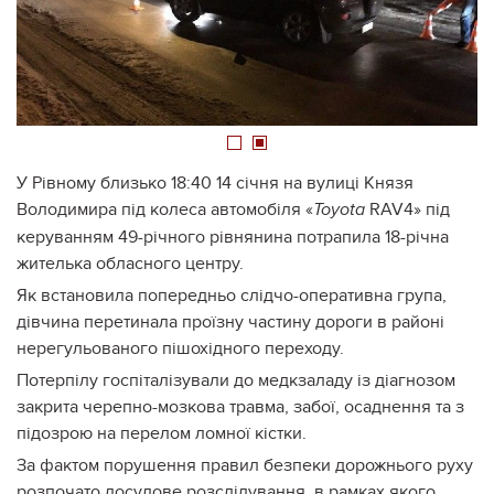
1
2
У Рівному близько 18:40 14 січня на вулиці Князя
Володимира під колеса автомобіля «
RAV4» під
Toyota
керуванням 49-річного рівнянина потрапила 18-річна
жителька обласного центру.
Як встановила попередньо слідчо-оперативна група,
дівчина перетинала проїзну частину дороги в районі
нерегульованого пішохідного переходу.
Потерпілу госпіталізували до медкзаладу із діагнозом
закрита черепно-мозкова травма, забої, осаднення та з
підозрою на перелом ломної кістки.
За фактом порушення правил безпеки дорожнього руху
розпочато досудове розслідування, в рамках якого