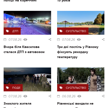
поліції на Кореччині
15 років
ДТП
СУСПІЛЬСТВО
07.08.26
07.08.26
Вчора біля Квасилова
Три дні поспіль у Рівному
сталася ДТП з автовозом
фіксують рекордну
температуру
ПОДІЇ
СУСПІЛЬСТВО
07.08.26
06.08.26
Зниклого жителя
Рівненські вандали не