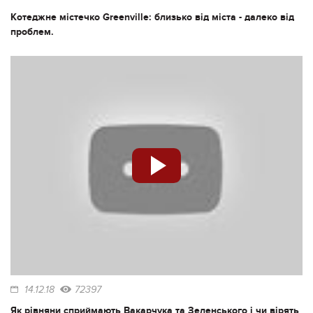
Котеджне містечко Greenville: близько від міста - далеко від
проблем.
14.12.18
72397
Як рівняни сприймають Вакарчука та Зеленського і чи вірять