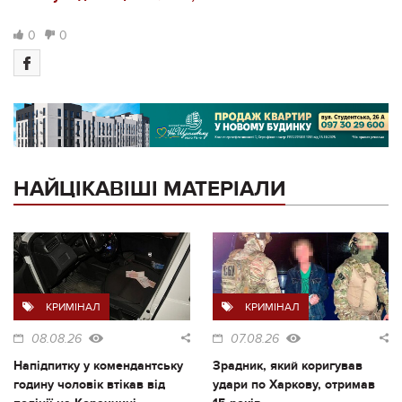
0
0
НАЙЦІКАВІШІ МАТЕРІАЛИ
КРИМІНАЛ
КРИМІНАЛ
08.08.26
07.08.26
Напідпитку у комендантську
Зрадник, який коригував
годину чоловік втікав від
удари по Харкову, отримав