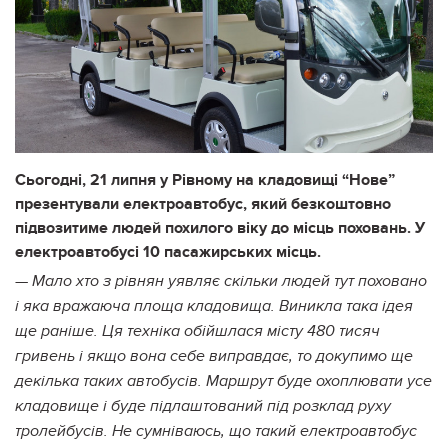
Сьогодні, 21 липня у Рівному на кладовищі “Нове”
презентували електроавтобус, який безкоштовно
підвозитиме людей похилого віку до місць поховань. У
електроавтобусі 10 пасажирських місць.
—
Мало хто з рівнян уявляє скільки людей тут поховано
і яка вражаюча площа кладовища. Виникла така ідея
ще раніше. Ця техніка обійшлася місту 480 тисяч
гривень і якщо вона себе виправдає, то д
окупимо ще
декілька таких автобусів. Маршрут буде охоплювати усе
кладовище і буде підлаштований під розклад руху
тролейбусів. Не сумніваюсь, що такий електроавтобус