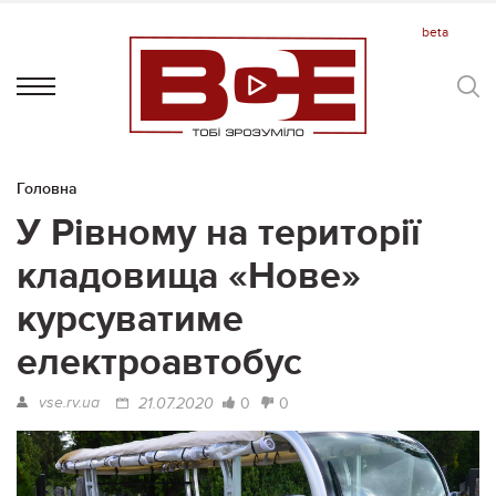
Головна
У Рівному на території
кладовища «Нове»
курсуватиме
електроавтобус
vse.rv.ua
0
0
21.07.2020