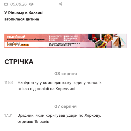
05.08.26
У Рівному в басейні
втопилася дитина
СТРІЧКА
08 серпня
11:53
Напідпитку у комендантську годину чоловік
втікав від поліції на Кореччині
07 серпня
17:31
Зрадник, який коригував удари по Харкову,
отримав 15 років