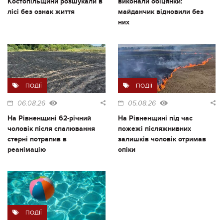
Костопільщини розшукали в
виконали обіцянки:
лісі без ознак життя
майданчик відновили без
них
ПОДІЇ
ПОДІЇ
06.08.26
05.08.26
На Рівненщині 62-річний
На Рівненщині під час
чоловік після спалювання
пожежі післяжнивних
стерні потрапив в
залишків чоловік отримав
реанімацію
опіки
ПОДІЇ