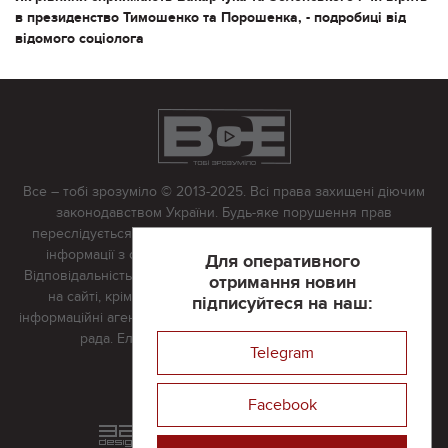
в президенство Тимошенко та Порошенка, - подробиці від
відомого соціолога
Все – тобі зрозуміло © 2013-2025. Всі права захищені діючим
законодавством України. Будь-яке порушення прав
переслідується в судовому порядку. Будь-яке відтворення
інформації з сайту тільки з письмово дозволу редакції.
Для оперативного
Відповідальність за достовірність усіх матеріалів, розміщених
отримання новин
на сайті, крім матеріалів, які містять посилання на інші
підписуйтеся на наш:
інформаційні агентства або інтернет-видання, несе редакційна
рада. Електронна пошта:
vserivne@gmail.com
Telegram
Реклама на сайті
Facebook
Розроблений та підтримується
в
компанії 32х32