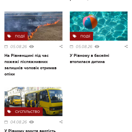
ПОДІЇ
ПОДІЇ
05.08.26
05.08.26
На Рівненщині під час
У Рівному в басейні
пожежі післяжнивних
втопилася дитина
залишків чоловік отримав
опіки
СУСПІЛЬСТВО
04.08.26
У Рівному зросте вартість