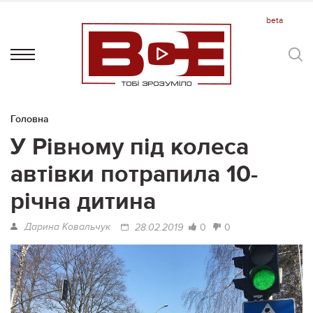
Головна
У Рівному під колеса
автівки потрапила 10-
річна дитина
Дарина Ковальчук
0
0
28.02.2019