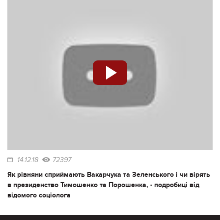
14.12.18
72397
Як рівняни сприймають Вакарчука та Зеленського і чи вірять
в президенство Тимошенко та Порошенка, - подробиці від
відомого соціолога