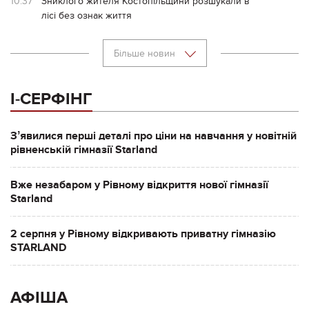
10:37
Зниклого жителя Костопільщини розшукали в
лісі без ознак життя
Більше новин
І-СЕРФІНГ
Зʼявилися перші деталі про ціни на навчання у новітній
рівненській гімназії Starland
Вже незабаром у Рівному відкриття нової гімназії
Starland
2 серпня у Рівному відкривають приватну гімназію
STARLAND
АФІША