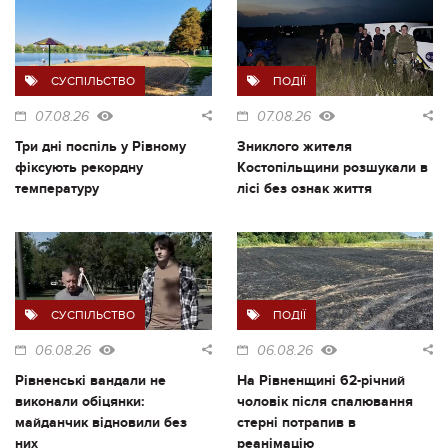
СУСПІЛЬСТВО
ПОДІЇ
07.08.26
07.08.26
Три дні поспіль у Рівному
Зниклого жителя
фіксують рекордну
Костопільщини розшукали в
температуру
лісі без ознак життя
СУСПІЛЬСТВО
ПОДІЇ
06.08.26
06.08.26
Рівненські вандали не
На Рівненщині 62-річний
виконали обіцянки:
чоловік після спалювання
майданчик відновили без
стерні потрапив в
них
реанімацію