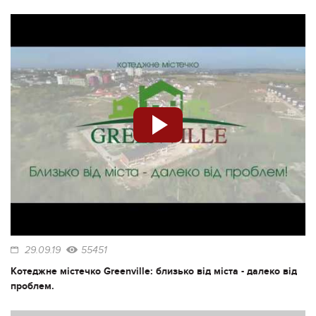
29.09.19
55451
Котеджне містечко Greenville: близько від міста - далеко від
проблем.