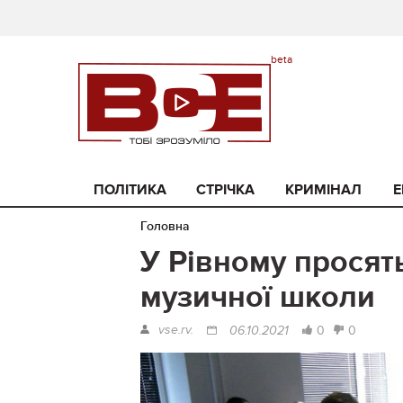
ПОЛІТИКА
СТРІЧКА
КРИМІНАЛ
Е
Головна
У Рівному просят
музичної школи
vse.rv.
0
0
06.10.2021