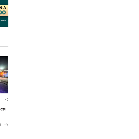
ася
і