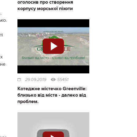
оголосив про створення
корпусу морської піхоти
,
ко.
ті
их
 не
29.09.2019
55451
Котеджне містечко Greenville:
близько від міста - далеко від
проблем.