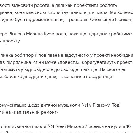
ості відновити роботи, а далі хай проектанти роблять
ікава, вона має свою історичну цінність для міста. Ми хочемо
видше була відремонтована», – розповів Олександр Приходь
ера Рівного Марина Кузмічова, поки що підрядник робитиме 
я проекту.
инка робіт торік пов'язана з відсутністю у проекті необхідн
слів підрядника, стіни може «повести». Коригуватимуть проект
ватимуть у відповідність до сьогоднішніх цін. На сьогодні
сь близько двадцяти днів», – зазначила посадовиця.
окументацію щодо дитячої музшколи №1 у Рівному. Тоді
и на «капітальний ремонт».
тячої музичної школи №1 імені Миколи Лисенка на вулиці 16