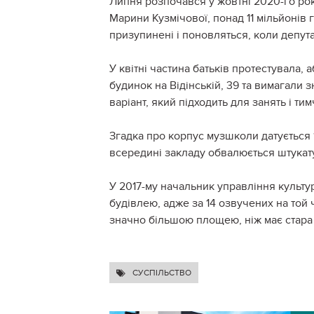
Липня розпочався у жовтні 2020-го року
Марини Кузмічової, понад 11 мільйонів 
призупинені і поновляться, коли депут
У квітні частина батьків протестувала,
будинок на Відінській, 39 та вимагали 
варіант, який підходить для занять і ти
Згадка про корпус музшколи датується 1
всередині закладу обвалюється штукат
У 2017-му начальник управління культу
будівлею, адже за 14 озвучених на той 
значно більшою площею, ніж має стара
СУСПІЛЬСТВО