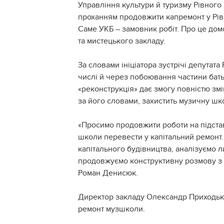
Управління культури й туризму Рівного
проханням продовжити капремонт у Рів
Саме УКБ – замовник робіт. Про це домо
та мистецького закладу.
За словами ініціатора зустрічі депутат
числі й через побоювання частини батьк
«реконструкція» дає змогу повністю змі
за його словами, захистить музичну шк
«Просимо продовжити роботи на підставі
школи перевести у капітальний ремонт.
капітального будівництва, аналізуємо ли
продовжуємо конструктивну розмову з о
Роман Денисюк.
Директор закладу Олександр Приходько
ремонт музшколи.