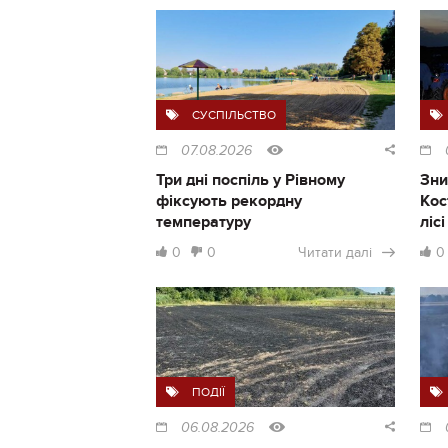
СУСПІЛЬСТВО
07.08.2026
Три дні поспіль у Рівному
Зни
фіксують рекордну
Кос
температуру
ліс
0
0
Читати далі
0
ПОДІЇ
06.08.2026