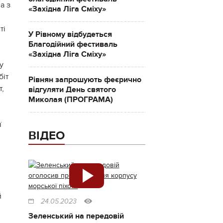
а з
«Західна Ліга Сміху»
ті
У Рівному відбудеться
Благодійний фестиваль
«Західна Ліга Сміху»
у
біт
Рівнян запрошують феєрично
т,
відгуляти День святого
Миколая (ПРОГРАМА)
ї
ВІДЕО
й
24.05.2023
Зеленський на передовій