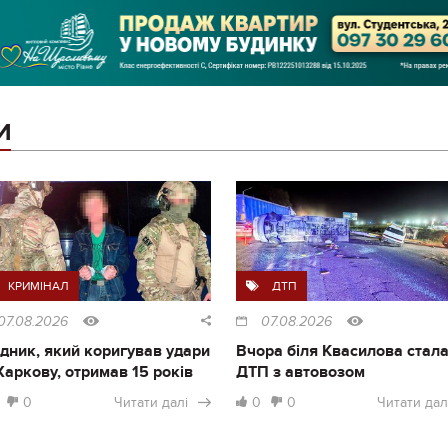
И
КРИМІНАЛ
ДТП
07.08.2026
07.08.2026
дник, який коригував удари
Вчора біля Квасилова стал
Харкову, отримав 15 років
ДТП з автовозом
0
Читати далі
0
0
Читати дал