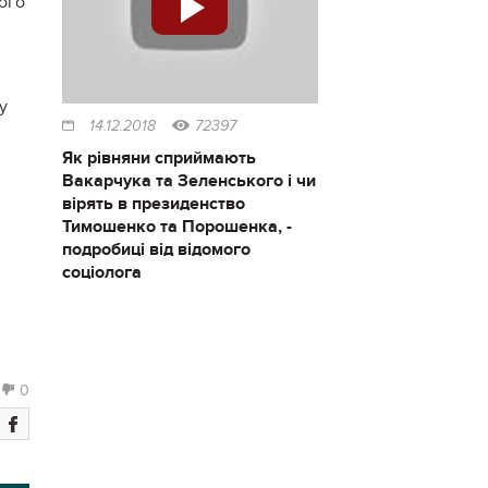
ного
у
14.12.2018
72397
Як рівняни сприймають
Вакарчука та Зеленського і чи
вірять в президенство
Тимошенко та Порошенка, -
подробиці від відомого
соціолога
0