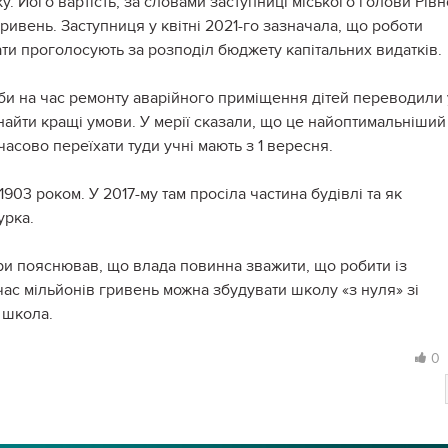
. Його вартість, за словами заступниці міського голови Рів
гривень. Заступниця у квітні 2021-го зазначала, що роботи
ати проголосують за розподіл бюджету капітальних видатків.
 аби на час ремонту аварійного приміщення дітей переводили 
знайти кращі умови. У мерії сказали, що це найоптимальніший
мчасово переїхати туди учні мають з 1 вересня.
903 роком. У 2017-му там просіла частина будівлі та як
урка.
ри пояснював, що влада повинна зважити, що робити із
час мільйонів гривень можна збудувати школу «з нуля» зі
 школа.
0