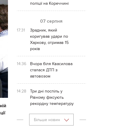
поліції на Кореччині
07 серпня
17:31
Зрадник, який
коригував удари по
Харкову, отримав 15
років
14:36
Вчора біля Квасилова
сталася ДТП з
автовозом
14:28
Три дні поспіль у
Рівному фіксують
рекордну температуру
ній
ції
Більше новин