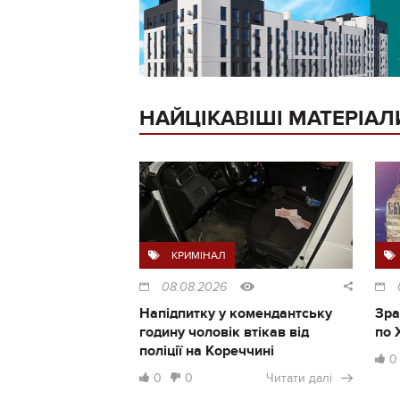
НАЙЦІКАВІШІ МАТЕРІАЛ
КРИМІНАЛ
08.08.2026
Напідпитку у комендантську
Зра
годину чоловік втікав від
по 
поліції на Кореччині
0
0
0
Читати далі