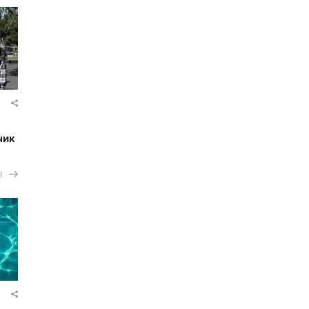
чик
і