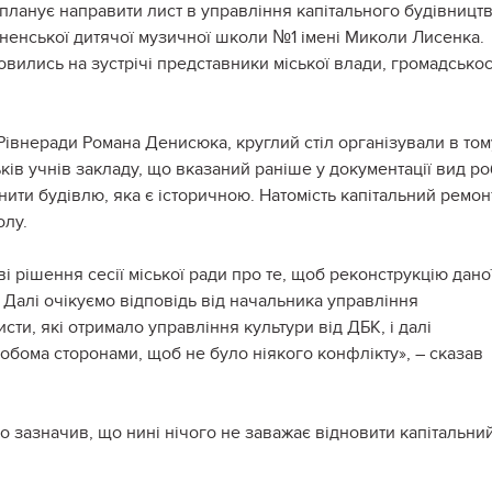
 планує направити лист в управління капітального будівництв
ненської дитячої музичної школи №1 імені Миколи Лисенка.
вились на зустрічі представники міської влади, громадськос
а Рівнеради Романа Денисюка, круглий стіл організували в том
ів учнів закладу, що вказаний раніше у документації вид ро
нити будівлю, яка є історичною. Натомість капітальний ремон
олу.
 рішення сесії міської ради про те, щоб реконструкцію дано
 Далі очікуємо відповідь від начальника управління
сти, які отримало управління культури від ДБК, і далі
бома сторонами, щоб не було ніякого конфлікту», – сказав
 зазначив, що нині нічого не заважає відновити капітальни