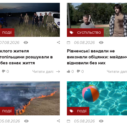
ПОДІЇ
СУСПІЛЬСТВО
07.08.2026
06.08.2026
клого жителя
Рівненські вандали не
топільщини розшукали в
виконали обіцянки: майдан
і без ознак життя
відновили без них
0
Читати далі
0
0
Читати дал
ПОДІЇ
ПОДІЇ
05.08.2026
05.08.2026