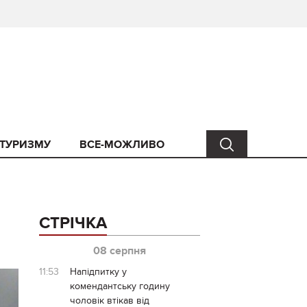
 ТУРИЗМУ
ВСЕ-МОЖЛИВО
СТРІЧКА
08 серпня
11:53
Напідпитку у
комендантську годину
чоловік втікав від