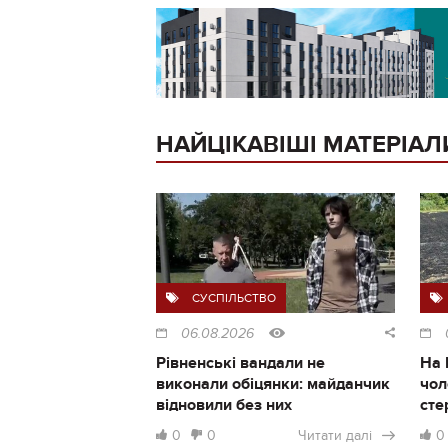
НАЙЦІКАВІШІ МАТЕРІАЛ
СУСПІЛЬСТВО
06.08.2026
Рівненські вандали не
На 
виконали обіцянки: майданчик
чол
відновили без них
сте
0
0
Читати далі
0