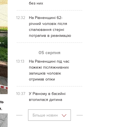
без них
12:32
На Рівненщині 62-
річний чоловік після
спалювання стерні
потрапив в реанімацію
05 серпня
13:13
На Рівненщині під час
пожежі післяжнивних
залишків чоловік
отримав опіки
10:37
У Рівному в басейні
втопилася дитина
ль
м.
Більше новин