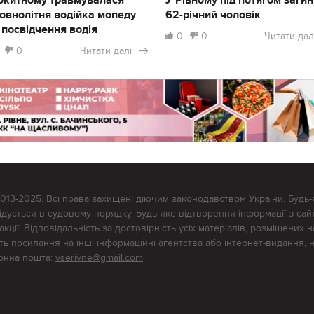
овнолітня водійка мопеду
62-річний чоловік
 посвідчення водія
0
0
Читати дал
0
Читати далі
2013-2025. Всі права захищені діючим законодавством України. Будь-
ується в судовому порядку. Будь-яке відтворення інформації з сайт
ції. Відповідальність за достовірність усіх матеріалів, розміщених на
тять посилання на інші інформаційні агентства або інтернет-видання, 
ронна пошта:
vserivne@gmail.com