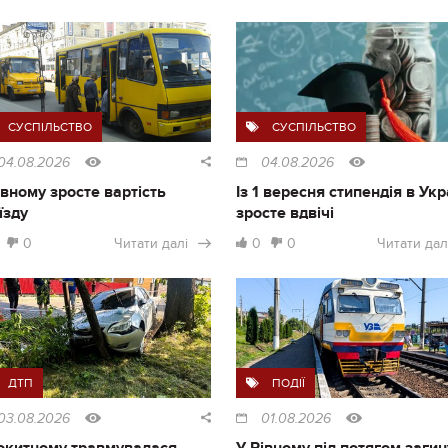
СУСПІЛЬСТВО
СУСПІЛЬСТВО
04.08.2026
04.08.2026
івному зросте вартість
Із 1 вересня стипендія в Укр
їзду
зросте вдвічі
0
Читати далі
0
0
Читати дал
ДТП
ПОДІЇ
03.08.2026
01.08.2026
окитному травмувалася
У Рівному під потягом загин