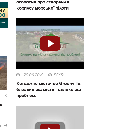
оголосив про створення
корпусу морської піхоти
29.09.2019
55451
Котеджне містечко Greenville:
близько від міста - далеко від
проблем.
жі
і