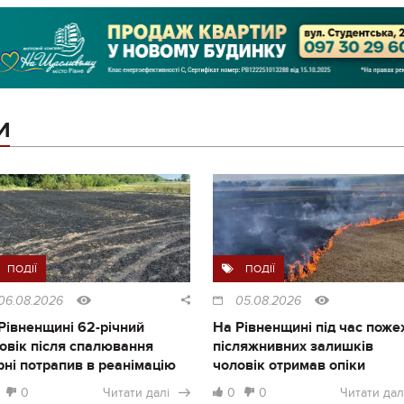
И
ПОДІЇ
ПОДІЇ
06.08.2026
05.08.2026
Рівненщині 62-річний
На Рівненщині під час поже
овік після спалювання
післяжнивних залишків
рні потрапив в реанімацію
чоловік отримав опіки
0
Читати далі
0
0
Читати дал