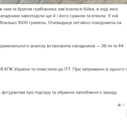
 ним та братом грабіжника зав'язалася бійка, в ході якої
ападники заволоділи ще й і його сумкою та втекли. У ній
і близько 1000 гривень. Очевидиця негайно повідомила на
римінального аналізу встановили нападників — 36-ти та 44-
8 КПК України та помістили до ІТТ. При затриманні в одного і
фігурантам про підозру та обрання запобіжного заходу.
0