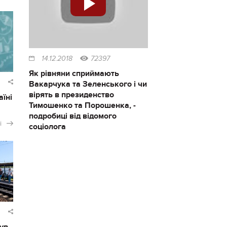
14.12.2018
72397
Як рівняни сприймають
Вакарчука та Зеленського і чи
вірять в президенство
аїні
Тимошенко та Порошенка, -
подробиці від відомого
і
соціолога
ув