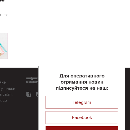
і
Для оперативного
Розроблений та підтримується
отримання новин
яке
в
компанії 32х32
підписуйтеся на наш:
у тільки
 сайті,
несе
Telegram
Facebook