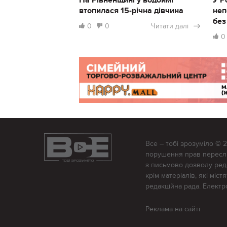
втопилася 15-річна дівчина
неп
без
0
0
Читати далі
0
Все – тобі зрозуміло © 
порушення прав переслід
з письмово дозволу редак
крім матеріалів, які міс
редакційна рада. Елект
Реклама на сайті