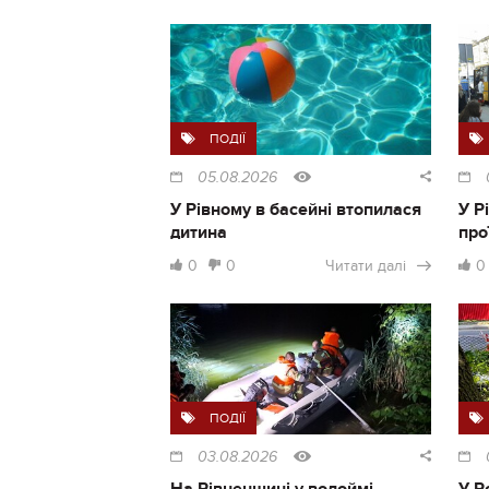
ПОДІЇ
05.08.2026
У Рівному в басейні втопилася
У Р
дитина
про
0
0
Читати далі
0
ПОДІЇ
03.08.2026
На Рівненщині у водоймі
У Р