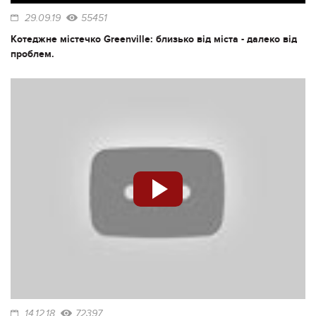
29.09.19
55451
Котеджне містечко Greenville: близько від міста - далеко від
проблем.
14.12.18
72397