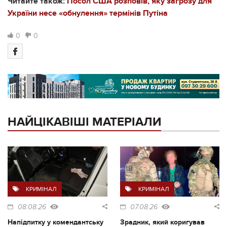
Читайте також:
Посол США розповів, яку загрозу для
України несе «обнулення» термінів Путіна
0
0
НАЙЦІКАВІШІ МАТЕРІАЛИ
КРИМІНАЛ
КРИМІНАЛ
08.08.26
07.08.26
Напідпитку у комендантську
Зрадник, який коригував