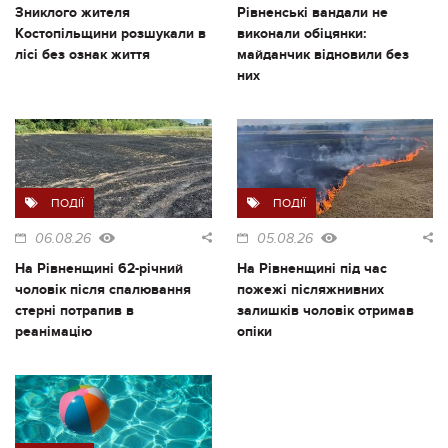
Зниклого жителя
Рівненські вандали не
Костопільщини розшукали в
виконали обіцянки:
лісі без ознак життя
майданчик відновили без
них
ПОДІЇ
ПОДІЇ
06.08.26
05.08.26
На Рівненщині 62-річний
На Рівненщині під час
чоловік після спалювання
пожежі післяжнивних
стерні потрапив в
залишків чоловік отримав
реанімацію
опіки