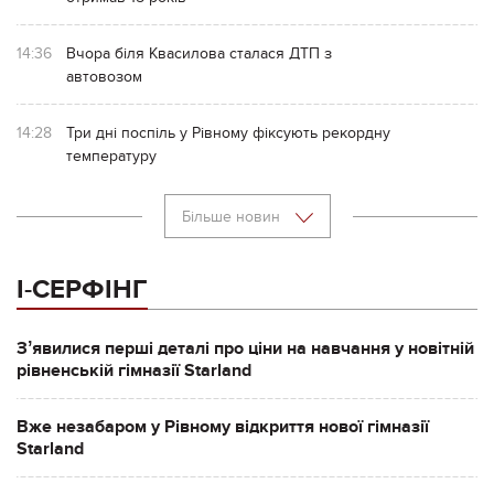
14:36
Вчора біля Квасилова сталася ДТП з
автовозом
14:28
Три дні поспіль у Рівному фіксують рекордну
температуру
Більше новин
І-СЕРФІНГ
Зʼявилися перші деталі про ціни на навчання у новітній
рівненській гімназії Starland
Вже незабаром у Рівному відкриття нової гімназії
Starland