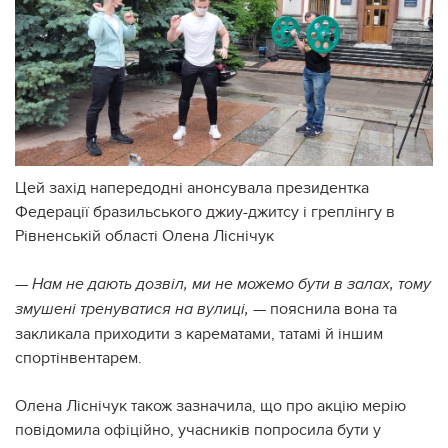
Цей захід напередодні анонсувала президентка
Федерації бразильського джиу-джитсу і греплінгу в
Рівненській області Олена Ліснічук
—
Нам не дають дозвіл, ми не можемо бути в залах, тому
— пояснила вона та
змушені тренуватися на вулиці,
закликала приходити з карематами, татамі й іншим
спортінвентарем.
Олена Ліснічук також зазначила, що про акцію мерію
повідомила офіційно, учасників попросила бути у