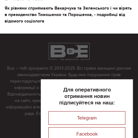
Як рівняни сприймають Вакарчука та Зеленського і чи вірять
в президенство Тимошенко та Порошенка, - подробиці від
відомого соціолога
Все – тобі зрозуміло © 2013-2025. Всі права захищені діючим
законодавством України. Будь-яке порушення прав
переслідується в судовому порядку. Будь-яке відтворення
інформації з сайту тільки з письмово дозволу редакції.
Для оперативного
Відповідальність за достовірність усіх матеріалів, розміщених
отримання новин
на сайті, крім матеріалів, які містять посилання на інші
підписуйтеся на наш:
інформаційні агентства або інтернет-видання, несе редакційна
рада. Електронна пошта:
vserivne@gmail.com
Telegram
Реклама на сайті
Facebook