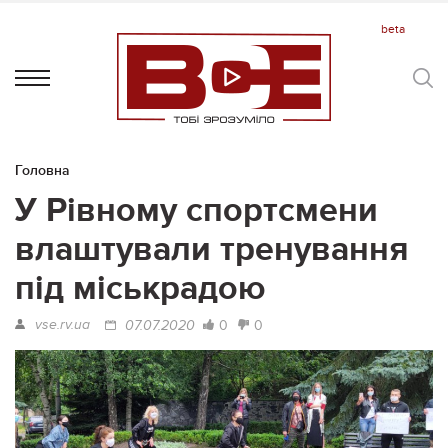
Головна
У Рівному спортсмени
влаштували тренування
під міськрадою
vse.rv.ua
0
0
07.07.2020