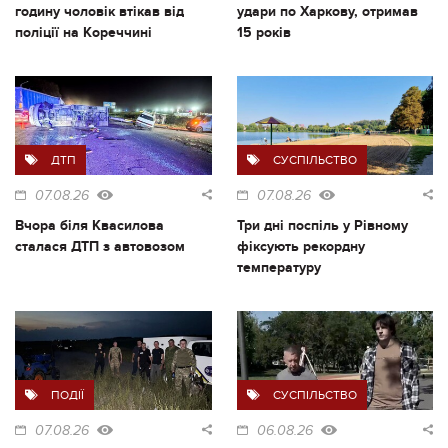
годину чоловік втікав від
удари по Харкову, отримав
поліції на Кореччині
15 років
ДТП
СУСПІЛЬСТВО
07.08.26
07.08.26
Вчора біля Квасилова
Три дні поспіль у Рівному
сталася ДТП з автовозом
фіксують рекордну
температуру
ПОДІЇ
СУСПІЛЬСТВО
07.08.26
06.08.26