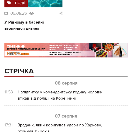
ПОДІЇ
05.08.26
У Рівному в басейні
втопилася дитина
СТРІЧКА
08 серпня
11:53
Напідпитку у комендантську годину чоловік
втікав від поліції на Кореччині
07 серпня
17:31
Зрадник, який коригував удари по Харкову,
отримав 15 років