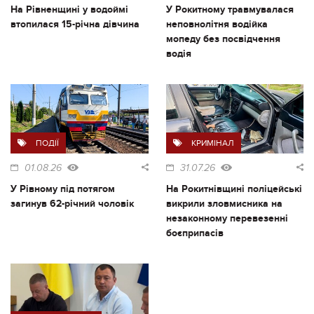
На Рівненщині у водоймі
У Рокитному травмувалася
втопилася 15-річна дівчина
неповнолітня водійка
мопеду без посвідчення
водія
ПОДІЇ
КРИМІНАЛ
01.08.26
31.07.26
У Рівному під потягом
На Рокитнівщині поліцейські
загинув 62-річний чоловік
викрили зловмисника на
незаконному перевезенні
боєприпасів