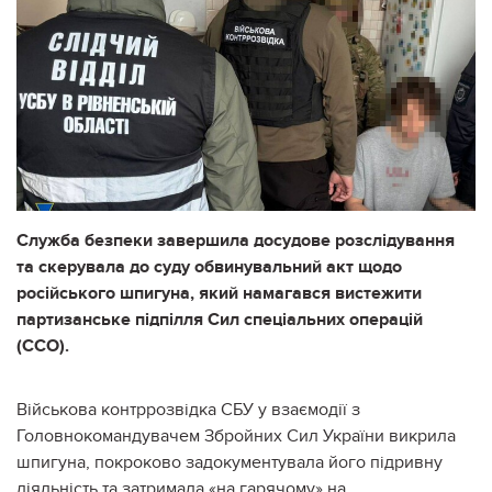
Служба безпеки завершила досудове розслідування
та скерувала до суду обвинувальний акт щодо
російського шпигуна, який намагався вистежити
партизанське підпілля Сил спеціальних операцій
(ССО).
Військова контррозвідка СБУ у взаємодії з
Головнокомандувачем Збройних Сил України викрила
шпигуна, покроково задокументувала його підривну
діяльність та затримала «на гарячому» на