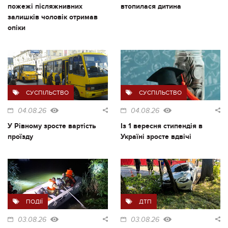
пожежі післяжнивних
втопилася дитина
залишків чоловік отримав
опіки
СУСПІЛЬСТВО
СУСПІЛЬСТВО
04.08.26
04.08.26
У Рівному зросте вартість
Із 1 вересня стипендія в
проїзду
Україні зросте вдвічі
ПОДІЇ
ДТП
03.08.26
03.08.26