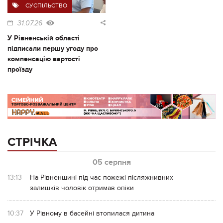
СУСПІЛЬСТВО
31.07.26
У Рівненській області
підписали першу угоду про
компенсацію вартості
проїзду
СТРІЧКА
05 серпня
13:13
На Рівненщині під час пожежі післяжнивних
залишків чоловік отримав опіки
10:37
У Рівному в басейні втопилася дитина