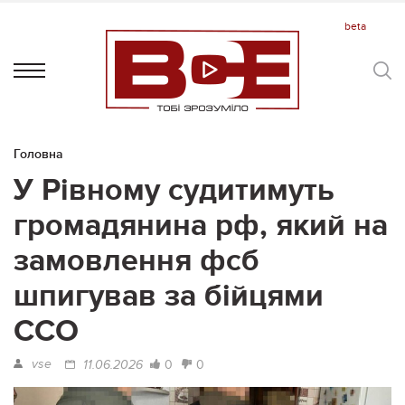
Головна
У Рівному судитимуть
громадянина рф, який на
замовлення фсб
шпигував за бійцями
ССО
vse
0
0
11.06.2026