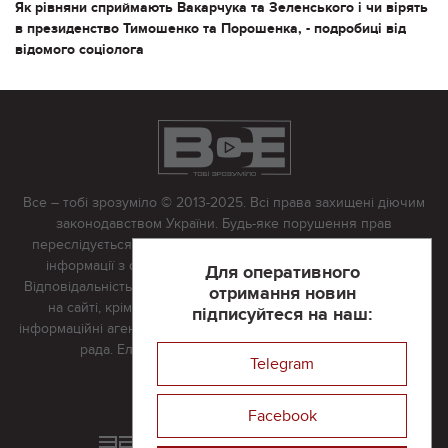
Як рівняни сприймають Вакарчука та Зеленського і чи вірять
в президенство Тимошенко та Порошенка, - подробиці від
відомого соціолога
Все – тобі зрозуміло © 2013-2025. Всі права захищені діючим
законодавством України. Будь-яке порушення прав
переслідується в судовому порядку. Будь-яке відтворення
інформації з сайту тільки з письмово дозволу редакції.
Для оперативного
Відповідальність за достовірність усіх матеріалів, розміщених
отримання новин
на сайті, крім матеріалів, які містять посилання на інші
підписуйтеся на наш:
інформаційні агентства або інтернет-видання, несе редакційна
рада. Електронна пошта:
vserivne@gmail.com
Telegram
Реклама на сайті
Facebook
Розроблений та підтримується