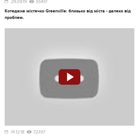
29.09.19
55451
Котеджне містечко Greenville: близько від міста - далеко від
проблем.
14.12.18
72397