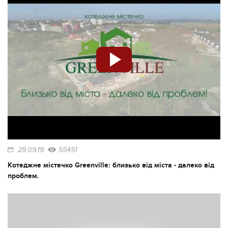
29.09.19
55451
Котеджне містечко Greenville: близько від міста - далеко від
проблем.