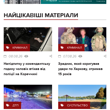
НАЙЦІКАВІШІ МАТЕРІАЛИ
КРИМІНАЛ
КРИМІНАЛ
08.08.26
07.08.26
Напідпитку у комендантську
Зрадник, який коригував
годину чоловік втікав від
удари по Харкову, отримав
поліції на Кореччині
15 років
ДТП
СУСПІЛЬСТВО