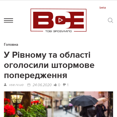
Головна
У Рівному та області
оголосили штормове
попередження
vse.rv.ua
0
1
24.06.2020