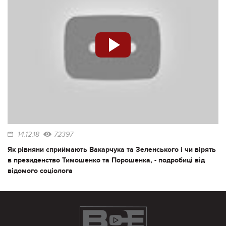
14.12.18
72397
Як рівняни сприймають Вакарчука та Зеленського і чи вірять
в президенство Тимошенко та Порошенка, - подробиці від
відомого соціолога