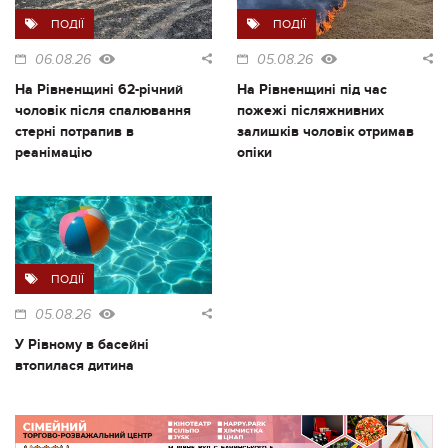
ПОДІЇ
ПОДІЇ
06.08.26
05.08.26
На Рівненщині 62-річний
На Рівненщині під час
чоловік після спалювання
пожежі післяжнивних
стерні потрапив в
залишків чоловік отримав
реанімацію
опіки
ПОДІЇ
05.08.26
У Рівному в басейні
втопилася дитина