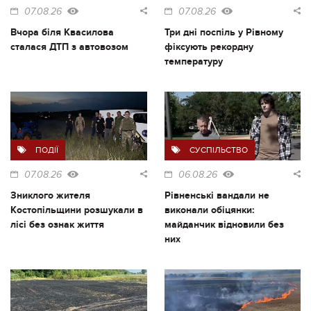
07.08.26
07.08.26
Вчора біля Квасилова
Три дні поспіль у Рівному
сталася ДТП з автовозом
фіксують рекордну
температуру
ПОДІЇ
СУСПІЛЬСТВО
07.08.26
06.08.26
Зниклого жителя
Рівненські вандали не
Костопільщини розшукали в
виконали обіцянки:
лісі без ознак життя
майданчик відновили без
них