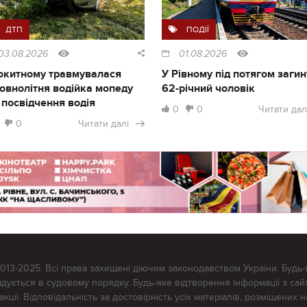
ДТП
ПОДІЇ
03.08.2026
01.08.2026
окитному травмувалася
У Рівному під потягом загин
овнолітня водійка мопеду
62-річний чоловік
 посвідчення водія
0
0
Читати дал
0
Читати далі
2013-2025. Всі права захищені діючим законодавством України. Будь-
ується в судовому порядку. Будь-яке відтворення інформації з сайт
ції. Відповідальність за достовірність усіх матеріалів, розміщених на