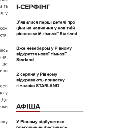
І-СЕРФІНГ
м та
ся у
Зʼявилися перші деталі про
ціни на навчання у новітній
акож
рівненській гімназії Starland
стя,
Вже незабаром у Рівному
лась
відкриття нової гімназії
ння,
Starland
я ще
тини
2 серпня у Рівному
відкривають приватну
гімназію STARLAND
ості
що у
. До
АФІША
роки
року
У Рівному відбудеться
благодійний фестиваль