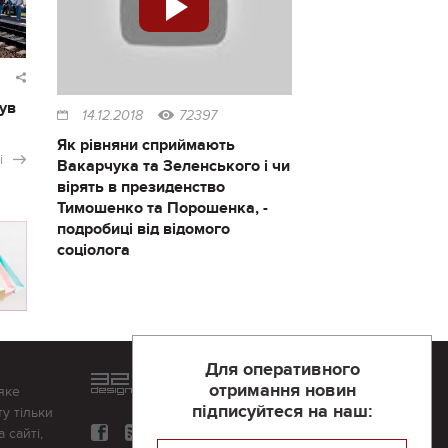
ув
14.12.2018
72397
Як рівняни сприймають
і
Вакарчука та Зеленського і чи
вірять в президенство
Тимошенко та Порошенка, -
подробиці від відомого
соціолога
Для оперативного
Розроблений та підтримується
отримання новин
яке
в
компанії 32х32
підписуйтеся на наш:
у тільки
 сайті,