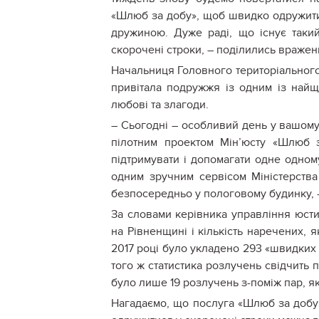
«Шлюб за добу», щоб швидко одружитис
дружиною. Дуже раді, що існує такий
скорочені строки, – поділились вражен
Начальниця Головного територіального 
привітала подружжя із одним із найщ
любові та злагоди.
– Сьогодні – особливий день у вашому
пілотним проектом Мін’юсту «Шлюб 
підтримувати і допомагати одне одном
одним зручним сервісом Міністерства
безпосередньо у пологовому будинку, 
За словами керівника управління юсти
на Рівненщині і кількість наречених, 
2017 році було укладено 293 «швидких ш
того ж статистика розлучень свідчить 
було лише 19 розлучень з-поміж пар, я
Нагадаємо, що послуга «Шлюб за добу» 