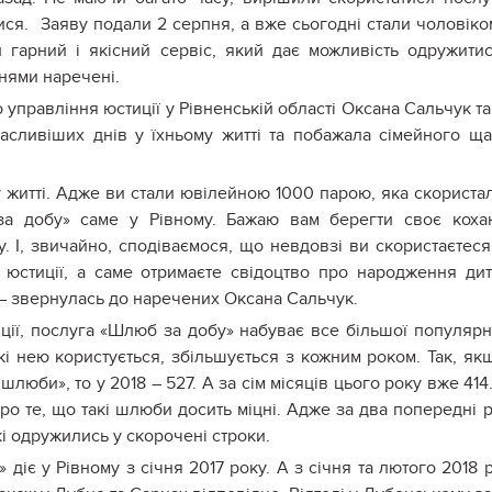
я. Заяву подали 2 серпня, а вже сьогодні стали чоловіко
 гарний і якісний сервіс, який дає можливість одружити
нями наречені.
управління юстиції у Рівненській області Оксана Сальчук т
асливіших днів у їхньому житті та побажала сімейного ща
 житті. Адже ви стали ювілейною 1000 парою, яка скориста
за добу» саме у Рівному. Бажаю вам берегти своє коха
у. І, звичайно, сподіваємося, що невдовзі ви скористаєтес
 юстиції, а саме отримаєте свідоцтво про народження ди
– звернулась до наречених Оксана Сальчук.
ції, послуга «Шлюб за добу» набуває все більшої популярн
які нею користується, збільшується з кожним роком. Так, як
люби», то у 2018 – 527. А за сім місяців цього року вже 414
про те, що такі шлюби досить міцні. Адже за два попередні 
кі одружились у скорочені строки.
діє у Рівному з січня 2017 року. А з січня та лютого 2018 