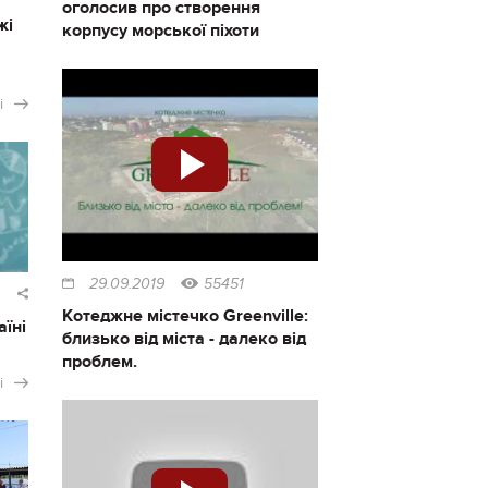
оголосив про створення
жі
корпусу морської піхоти
і
29.09.2019
55451
Котеджне містечко Greenville:
аїні
близько від міста - далеко від
проблем.
і