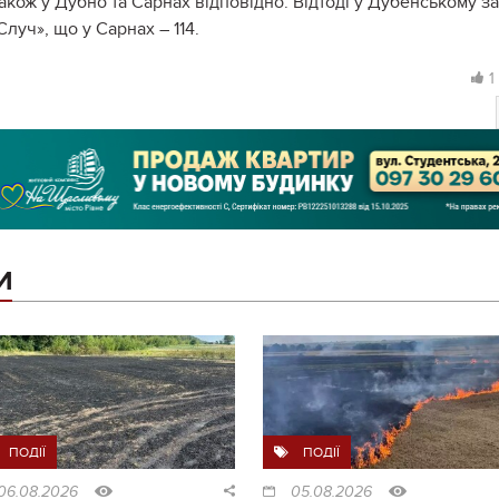
акож у Дубно та Сарнах відповідно. Відтоді у Дубенському з
Случ», що у Сарнах – 114.
1
И
ПОДІЇ
ПОДІЇ
06.08.2026
05.08.2026