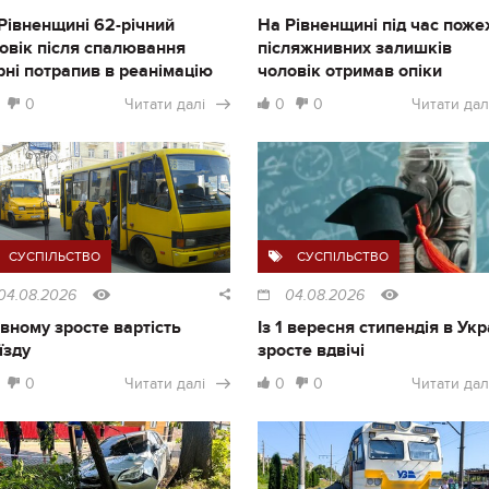
Рівненщині 62-річний
На Рівненщині під час поже
овік після спалювання
післяжнивних залишків
рні потрапив в реанімацію
чоловік отримав опіки
0
Читати далі
0
0
Читати дал
СУСПІЛЬСТВО
СУСПІЛЬСТВО
04.08.2026
04.08.2026
івному зросте вартість
Із 1 вересня стипендія в Укр
їзду
зросте вдвічі
0
Читати далі
0
0
Читати дал