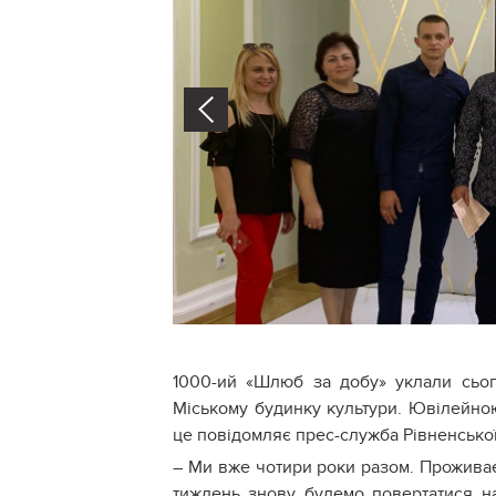
Prev
1000-ий «Шлюб за добу» уклали сьог
Міському будинку культури. Ювілейно
це повідомляє прес-служба Рівненської
– Ми вже чотири роки разом. Проживає
тиждень знову будемо повертатися на