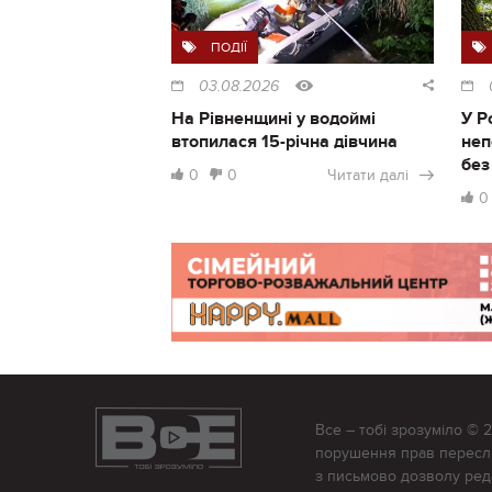
ПОДІЇ
03.08.2026
На Рівненщині у водоймі
У Р
втопилася 15-річна дівчина
неп
без
0
0
Читати далі
0
Все – тобі зрозуміло © 
порушення прав переслід
з письмово дозволу редак