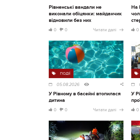
Рівненські вандали не
На 
виконали обіцянки: майданчик
чол
відновили без них
сте
0
0
Читати далі
0
ПОДІЇ
05.08.2026
У Рівному в басейні втопилася
У Р
дитина
про
0
0
Читати далі
0