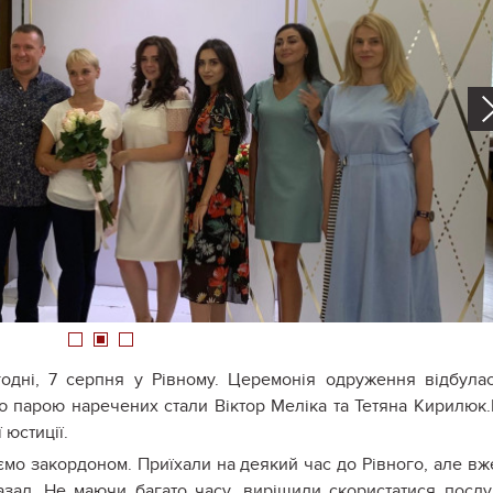
1
2
3
одні, 7 серпня у Рівному. Церемонія одруження відбула
ю парою наречених стали Віктор Меліка та Тетяна Кирилюк
 юстиції.
мо закордоном. Приїхали на деякий час до Рівного, але вж
зад. Не маючи багато часу, вирішили скористатися посл