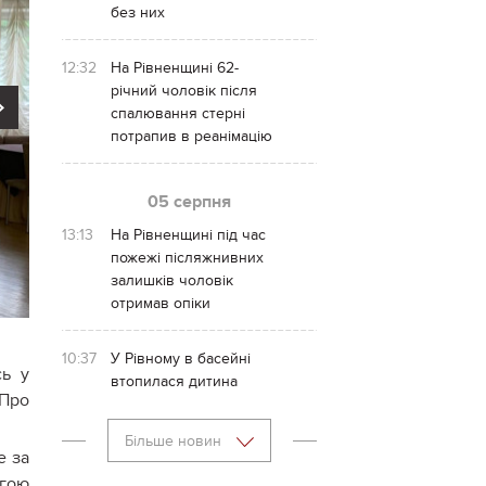
без них
12:32
На Рівненщині 62-
річний чоловік після
Next
спалювання стерні
потрапив в реанімацію
05 серпня
13:13
На Рівненщині під час
пожежі післяжнивних
залишків чоловік
отримав опіки
10:37
У Рівному в басейні
сь у
втопилася дитина
.Про
Більше новин
е за
угою