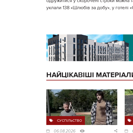
одружитися у скорочені строки можна т
уклали 138 «Шлюбів за добу», у готелі «
НАЙЦІКАВІШІ МАТЕРІАЛ
СУСПІЛЬСТВО
06.08.2026