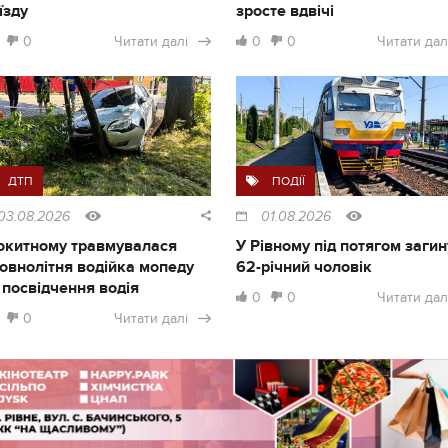
їзду
зросте вдвічі
0
Читати далі
0
0
Читати дал
ДТП
ПОДІЇ
03.08.2026
01.08.2026
окитному травмувалася
У Рівному під потягом загин
овнолітня водійка мопеду
62-річний чоловік
 посвідчення водія
0
0
Читати дал
0
Читати далі