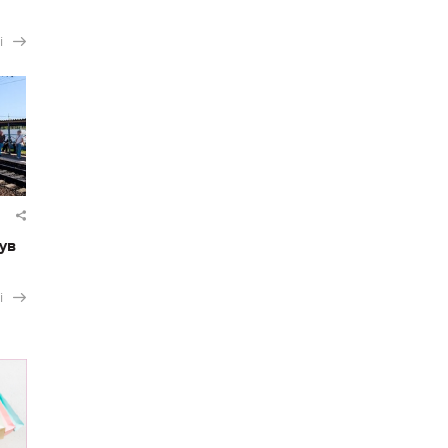
і
ув
і