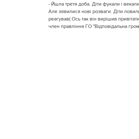
- Йшла третя доба. Діти фукали і векали
Але зявилися нові розваги. Діти ловил
реагував( Ось так він вирішив привітат
член правління ГО "Відповідальна гро