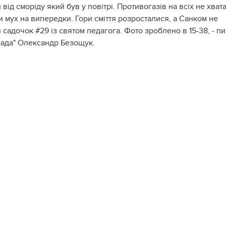
 від сморіду який був у повітрі. Противогазів на всіх не хват
и мух на випередки. Гори сміття розросталися, а Санком не
и садочок #29 із святом педагога. Фото зроблено в 15-38, - п
мада" Олександр Безощук.