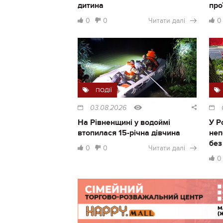
дитина
про
0
0
Читати далі
0
ПОДІЇ
03.08.2026
На Рівненщині у водоймі
У Р
втопилася 15-річна дівчина
неп
без
0
0
Читати далі
0