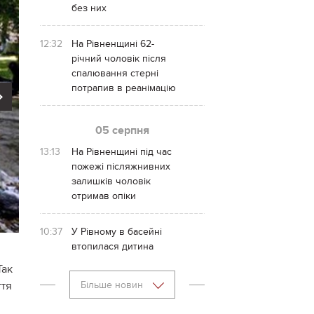
без них
12:32
На Рівненщині 62-
річний чоловік після
спалювання стерні
потрапив в реанімацію
Next
05 серпня
13:13
На Рівненщині під час
пожежі післяжнивних
залишків чоловік
отримав опіки
10:37
У Рівному в басейні
втопилася дитина
Так
ття
Більше новин