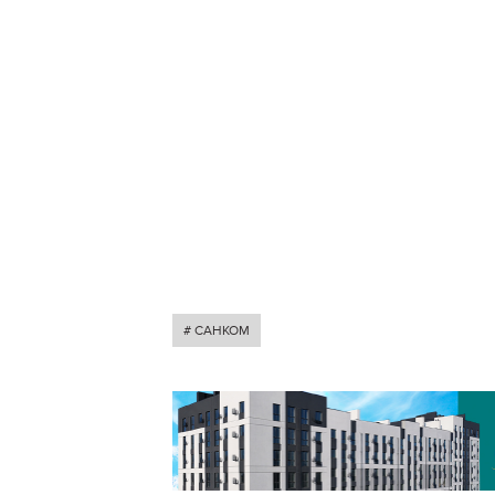
# САНКОМ