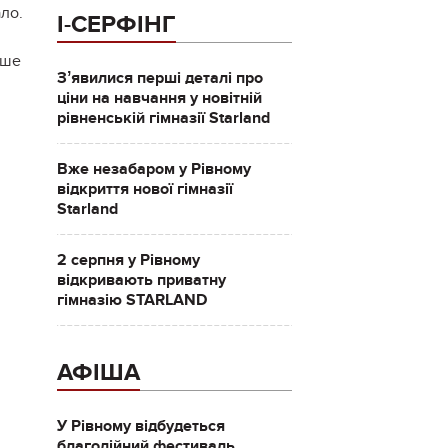
ало.
І-СЕРФІНГ
ише
Зʼявилися перші деталі про
ціни на навчання у новітній
рівненській гімназії Starland
Вже незабаром у Рівному
відкриття нової гімназії
Starland
2 серпня у Рівному
відкривають приватну
гімназію STARLAND
АФІША
У Рівному відбудеться
благодійний фестиваль