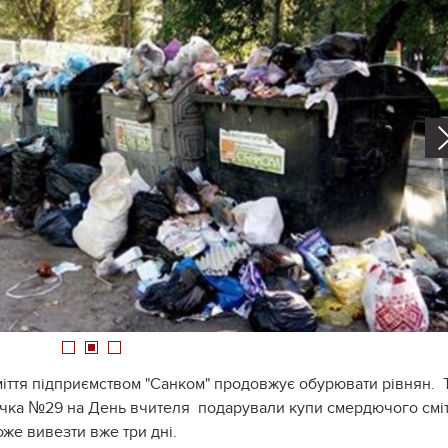
1
2
3
міття підприємством "Санком" продовжує обурювати рівнян. 
очка №29 на День вчителя подарували купи смердючого смі
оже вивезти вже три дні.