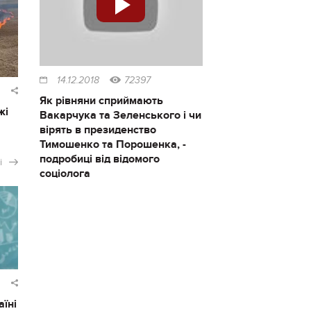
14.12.2018
72397
Як рівняни сприймають
жі
Вакарчука та Зеленського і чи
вірять в президенство
Тимошенко та Порошенка, -
подробиці від відомого
і
соціолога
аїні