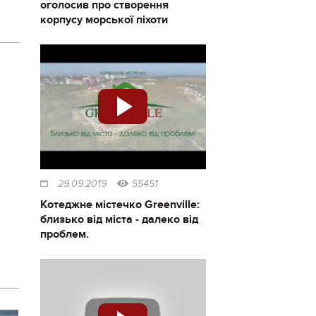
оголосив про створення
корпусу морської піхоти
29.09.2019
55451
Котеджне містечко Greenville:
близько від міста - далеко від
проблем.