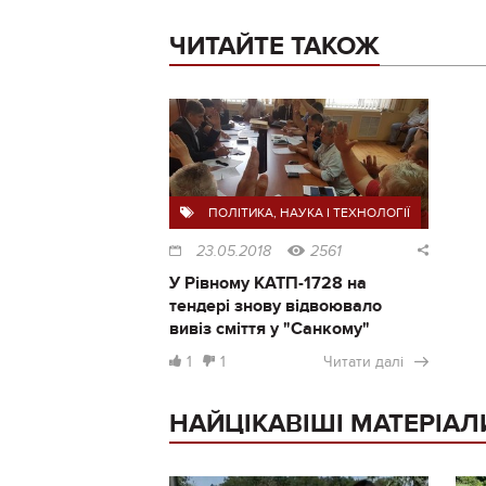
ЧИТАЙТЕ ТАКОЖ
ПОЛІТИКА
,
НАУКА І ТЕХНОЛОГІЇ
23.05.2018
2561
У Рівному КАТП-1728 на
тендері знову відвоювало
вивіз сміття у "Санкому"
1
1
Читати далі
НАЙЦІКАВІШІ МАТЕРІАЛ