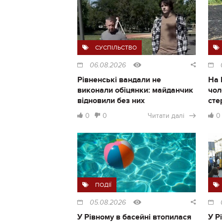
СУСПІЛЬСТВО
06.08.2026
Рівненські вандали не
На 
виконали обіцянки: майданчик
чол
відновили без них
сте
0
0
Читати далі
0
ПОДІЇ
05.08.2026
У Рівному в басейні втопилася
У Р