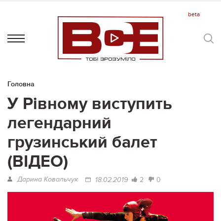
Головна
У Рівному виступить
легендарний
грузинський балет
(ВІДЕО)
Дарина Ковальчук
2
0
18.02.2019