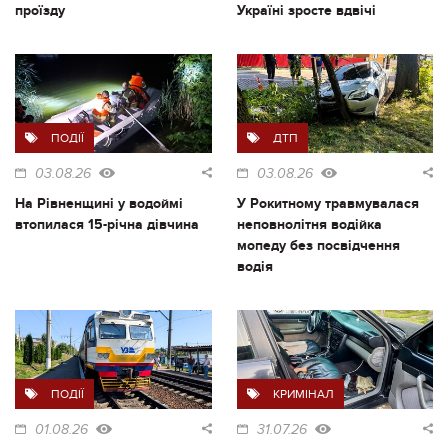
проїзду
Україні зросте вдвічі
ПОДІЇ
ДТП
03.08.26
03.08.26
На Рівненщині у водоймі
У Рокитному травмувалася
втопилася 15-річна дівчина
неповнолітня водійка
мопеду без посвідчення
водія
ПОДІЇ
КРИМІНАЛ
01.08.26
31.07.26