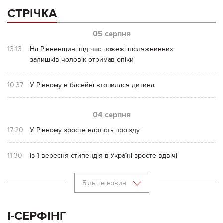
СТРІЧКА
05 серпня
13:13
На Рівненщині під час пожежі післяжнивних
залишків чоловік отримав опіки
10:37
У Рівному в басейні втопилася дитина
04 серпня
17:20
У Рівному зросте вартість проїзду
11:30
Із 1 вересня стипендія в Україні зросте вдвічі
Більше новин
І-СЕРФІНГ