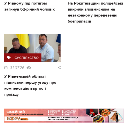
У Рівному під потягом
На Рокитнівщині поліцейські
загинув 62-річний чоловік
викрили зловмисника на
незаконному перевезенні
боєприпасів
СУСПІЛЬСТВО
31.07.26
У Рівненській області
підписали першу угоду про
компенсацію вартості
проїзду