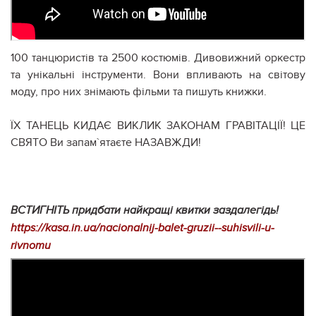
100 танцюристів та 2500 костюмів. Дивовижний оркестр
та унікальні інструменти. Вони впливають на світову
моду, про них знімають фільми та пишуть книжки.
ЇХ ТАНЕЦЬ КИДАЄ ВИКЛИК ЗАКОНАМ ГРАВІТАЦІЇ! ЦЕ
СВЯТО Ви запам`ятаєте НАЗАВЖДИ!
ВСТИГНІТЬ придбати найкращі квитки заздалегідь!
https://kasa.in.ua/nacionalnij-balet-gruzii--suhisvili-u-
rivnomu