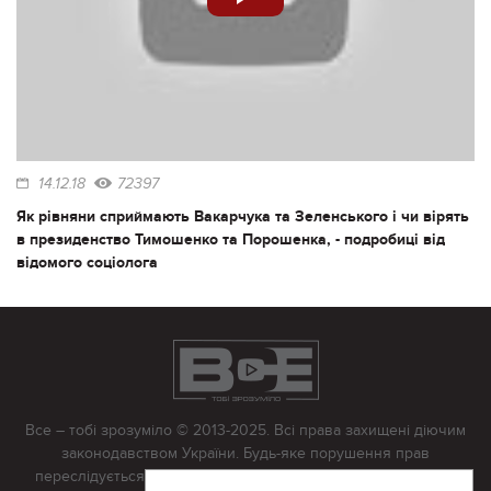
14.12.18
72397
Як рівняни сприймають Вакарчука та Зеленського і чи вірять
в президенство Тимошенко та Порошенка, - подробиці від
відомого соціолога
Все – тобі зрозуміло © 2013-2025. Всі права захищені діючим
законодавством України. Будь-яке порушення прав
переслідується в судовому порядку. Будь-яке відтворення