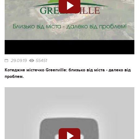
29.09.19
55451
Котеджне містечко Greenville: близько від міста - далеко від
проблем.