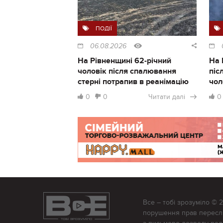
ПОДІЇ
06.08.2026
На Рівненщині 62-річний
На 
чоловік після спалювання
піс
стерні потрапив в реанімацію
чол
0
0
Читати далі
0
Все – тобі зрозуміло © 
порушення прав переслід