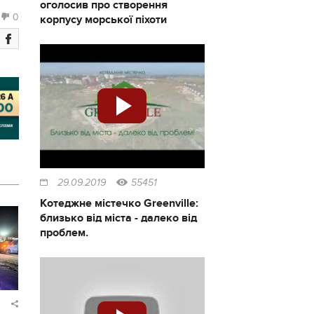
оголосив про створення
0
корпусу морської піхоти
29.09.2019
55451
Котеджне містечко Greenville:
близько від міста - далеко від
проблем.