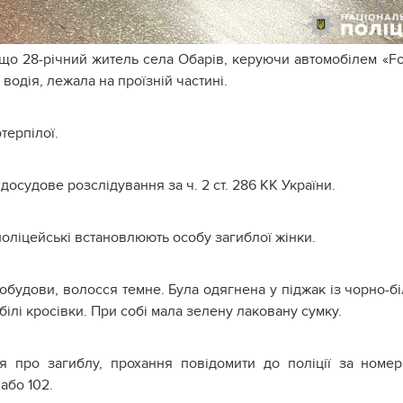
, що 28-річний житель села Обарів, керуючи автомобілем «Fo
 водія, лежала на проїзній частині.
терпілої.
осудове розслідування за ч. 2 ст. 286 КК України.
оліцейські встановлюють особу загиблої жінки.
лобудови, волосся темне. Була одягнена у піджак із чорно-б
білі кросівки. При собі мала зелену лаковану сумку.
я про загиблу, прохання повідомити до поліції за номе
або 102.