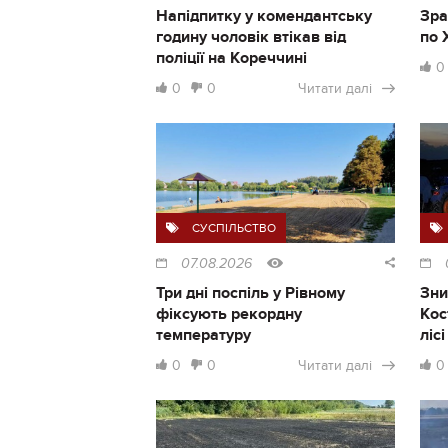
Напідпитку у комендантську
Зра
годину чоловік втікав від
по 
поліції на Кореччині
0
0
0
Читати далі
СУСПІЛЬСТВО
07.08.2026
Три дні поспіль у Рівному
Зни
фіксують рекордну
Кос
температуру
ліс
0
0
Читати далі
0