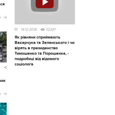
ася
і
14.12.2018
72397
Як рівняни сприймають
Вакарчука та Зеленського і чи
вірять в президенство
Тимошенко та Порошенка, -
подробиці від відомого
соціолога
чик
і