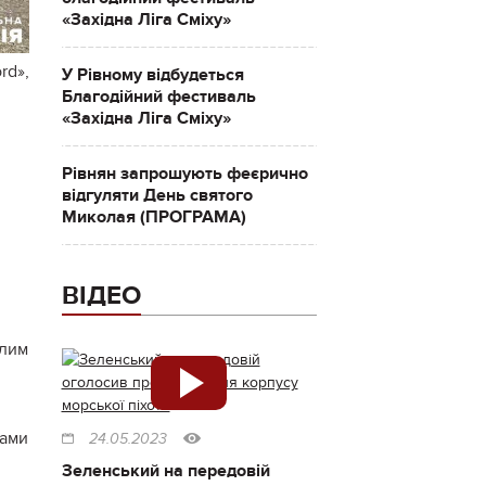
«Західна Ліга Сміху»
rd»,
У Рівному відбудеться
Благодійний фестиваль
«Західна Ліга Сміху»
Рівнян запрошують феєрично
відгуляти День святого
Миколая (ПРОГРАМА)
ВІДЕО
ілим
рами
24.05.2023
Зеленський на передовій