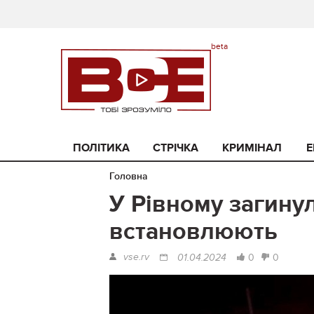
ПОЛІТИКА
СТРІЧКА
КРИМІНАЛ
Е
Головна
У Рівному загинул
встановлюють
vse.rv
0
0
01.04.2024