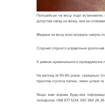
Поліцейські на місці події встановили
допустив наїзд на жінку, яка за словами
Медики на місці констатували смерть по
Слідчий слідчого управління розпочав д
У рамках кримінального провадження п
На вигляд їй 50-60 років, середньої ті
принтом «гусяча лапка», темні штани та 
Якщо вам відома будь-яка інформаці
телефонів: 068 677 1234, 067 360 26 26 