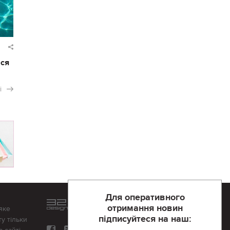
ася
і
Для оперативного
Розроблений та підтримується
отримання новин
яке
в
компанії 32х32
підписуйтеся на наш:
у тільки