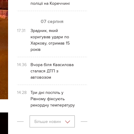
поліції на Кореччині
07 серпня
17:31
Зрадник, який
коригував удари по
Харкову, отримав 15
років
14:36
Вчора біля Квасилова
сталася ДТП з
автовозом
14:28
Три дні поспіль у
Рівному фіксують
рекордну температуру
Більше новин