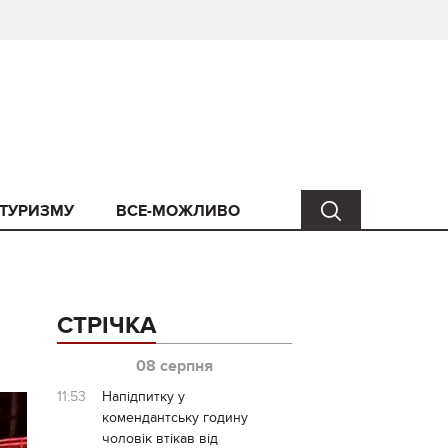
 ТУРИЗМУ
ВСЕ-МОЖЛИВО
СТРІЧКА
08 серпня
11:53
Напідпитку у
комендантську годину
чоловік втікав від