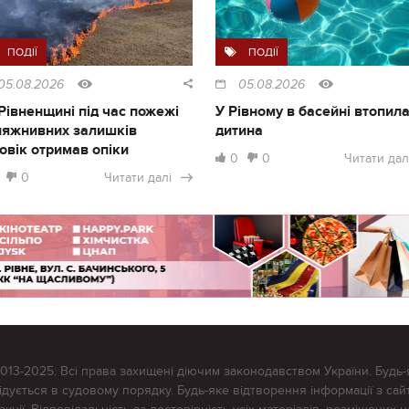
ПОДІЇ
ПОДІЇ
05.08.2026
05.08.2026
Рівненщині під час пожежі
У Рівному в басейні втопил
ляжнивних залишків
дитина
овік отримав опіки
0
0
Читати дал
0
Читати далі
2013-2025. Всі права захищені діючим законодавством України. Будь-
ується в судовому порядку. Будь-яке відтворення інформації з сайт