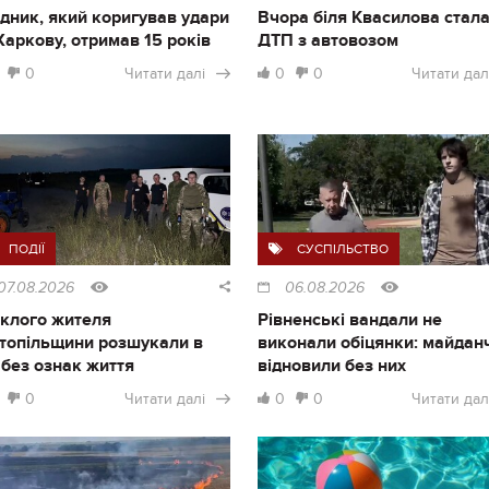
дник, який коригував удари
Вчора біля Квасилова стал
Харкову, отримав 15 років
ДТП з автовозом
0
Читати далі
0
0
Читати дал
ПОДІЇ
СУСПІЛЬСТВО
07.08.2026
06.08.2026
клого жителя
Рівненські вандали не
топільщини розшукали в
виконали обіцянки: майдан
і без ознак життя
відновили без них
0
Читати далі
0
0
Читати дал