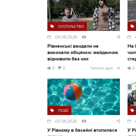
СУСПІЛЬСТВО
06.08.2026
Рівненські вандали не
На 
виконали обіцянки: майданчик
чол
відновили без них
сте
0
0
Читати далі
0
ПОДІЇ
05.08.2026
У Рівному в басейні втопилася
У Р