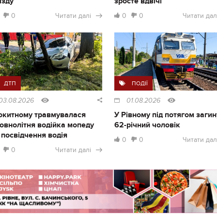
їзду
зросте вдвічі
0
Читати далі
0
0
Читати дал
ДТП
ПОДІЇ
03.08.2026
01.08.2026
окитному травмувалася
У Рівному під потягом загин
овнолітня водійка мопеду
62-річний чоловік
 посвідчення водія
0
0
Читати дал
0
Читати далі