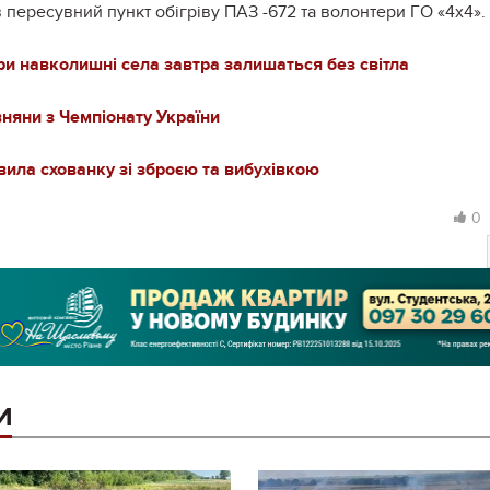
 пересувний пункт обігріву ПАЗ -672 та волонтери ГО «4x4».
три навколишні села завтра залишаться без світла
вняни з Чемпіонату України
ила схованку зі зброєю та вибухівкою
0
И