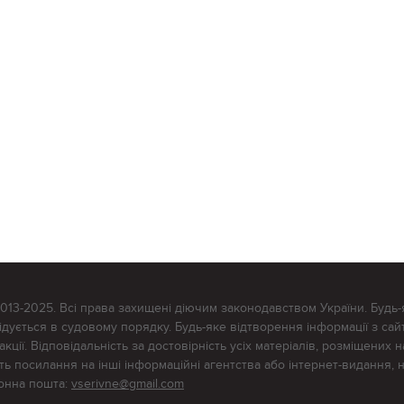
2013-2025. Всі права захищені діючим законодавством України. Будь-
ується в судовому порядку. Будь-яке відтворення інформації з сайт
ції. Відповідальність за достовірність усіх матеріалів, розміщених на
тять посилання на інші інформаційні агентства або інтернет-видання, 
ронна пошта:
vserivne@gmail.com