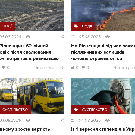
ПОДІЇ
ПОДІЇ
06.08.2026
05.08.2026
Рівненщині 62-річний
На Рівненщині під час поже
овік після спалювання
післяжнивних залишків
рні потрапив в реанімацію
чоловік отримав опіки
0
Читати далі
0
0
Читати дал
СУСПІЛЬСТВО
СУСПІЛЬСТВО
04.08.2026
04.08.2026
івному зросте вартість
Із 1 вересня стипендія в Укр