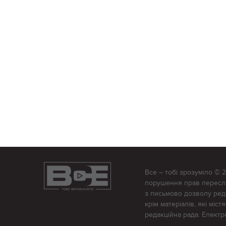
Все – тобі зрозуміло © 
порушення прав переслід
з письмово дозволу редак
крім матеріалів, які міс
редакційна рада. Елект