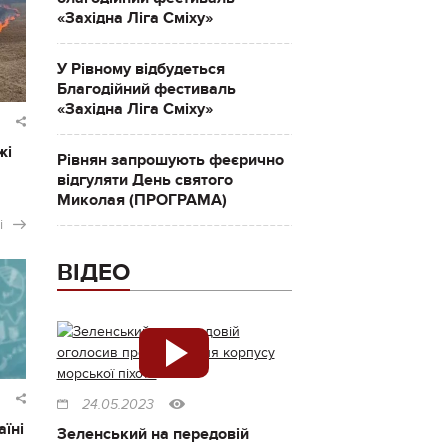
«Західна Ліга Сміху»
У Рівному відбудеться
Благодійний фестиваль
«Західна Ліга Сміху»
жі
Рівнян запрошують феєрично
відгуляти День святого
Миколая (ПРОГРАМА)
і
ВІДЕО
24.05.2023
аїні
Зеленський на передовій