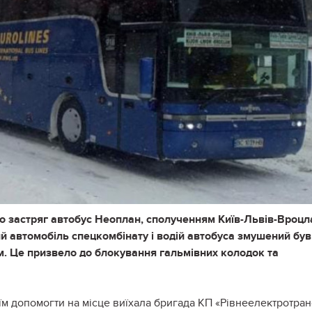
о застряг автобус Неоплан, сполученням Київ-Львів-Вроцл
й автомобіль спецкомбінату і водій автобуса змушений був
. Це призвело до блокування гальмівних колодок та
їм допомогти на місце виїхала бригада КП «Рівнеелектротран