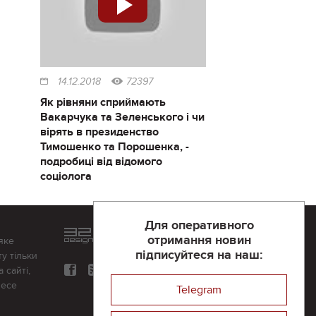
14.12.2018
72397
Як рівняни сприймають
Вакарчука та Зеленського і чи
вірять в президенство
Тимошенко та Порошенка, -
подробиці від відомого
соціолога
Для оперативного
Розроблений та підтримується
отримання новин
яке
в
компанії 32х32
підписуйтеся на наш:
у тільки
 сайті,
несе
Telegram