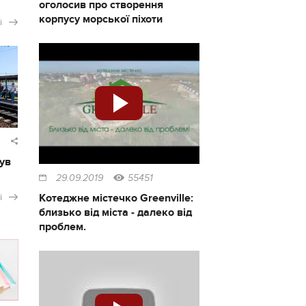
оголосив про створення
корпусу морської піхоти
і
ув
29.09.2019
55451
Котеджне містечко Greenville:
і
близько від міста - далеко від
проблем.