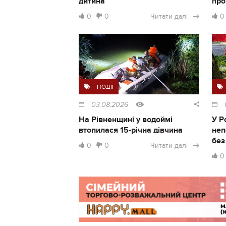
дитина
про
0
0
Читати далі
0
ПОДІЇ
03.08.2026
На Рівненщині у водоймі
У Р
втопилася 15-річна дівчина
неп
без
0
0
Читати далі
0