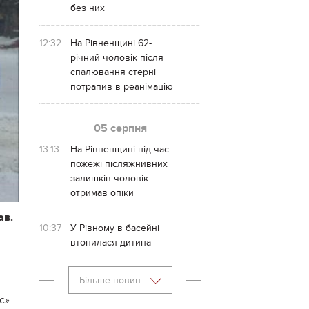
без них
12:32
На Рівненщині 62-
річний чоловік після
спалювання стерні
потрапив в реанімацію
05 серпня
13:13
На Рівненщині під час
пожежі післяжнивних
залишків чоловік
отримав опіки
ав.
10:37
У Рівному в басейні
втопилася дитина
Більше новин
с».