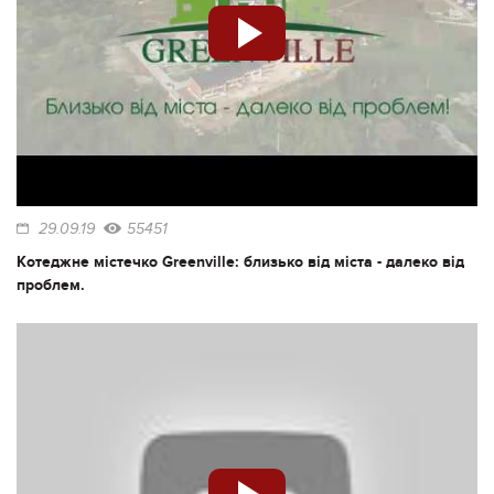
29.09.19
55451
Котеджне містечко Greenville: близько від міста - далеко від
проблем.