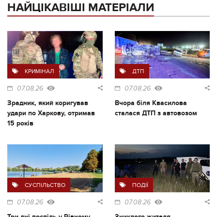
НАЙЦІКАВІШІ МАТЕРІАЛИ
КРИМІНАЛ
ДТП
07.08.26
07.08.26
Зрадник, який коригував
Вчора біля Квасилова
удари по Харкову, отримав
сталася ДТП з автовозом
15 років
СУСПІЛЬСТВО
ПОДІЇ
07.08.26
07.08.26
Три дні поспіль у Рівному
Зниклого жителя