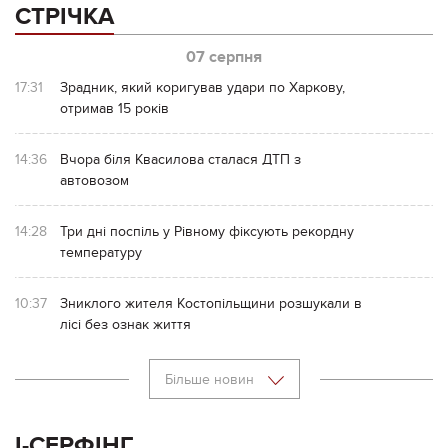
СТРІЧКА
07 серпня
17:31
Зрадник, який коригував удари по Харкову,
отримав 15 років
14:36
Вчора біля Квасилова сталася ДТП з
автовозом
14:28
Три дні поспіль у Рівному фіксують рекордну
температуру
10:37
Зниклого жителя Костопільщини розшукали в
лісі без ознак життя
Більше новин
І-СЕРФІНГ