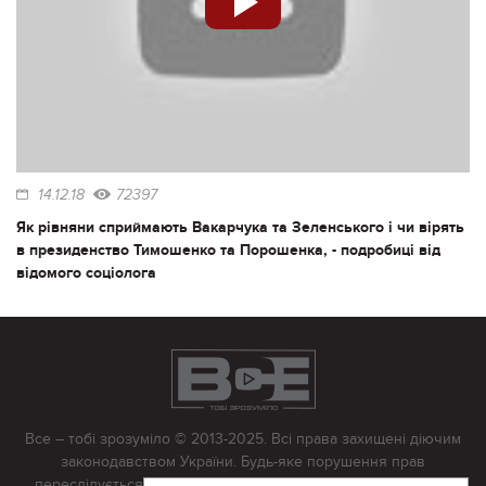
14.12.18
72397
Як рівняни сприймають Вакарчука та Зеленського і чи вірять
в президенство Тимошенко та Порошенка, - подробиці від
відомого соціолога
Все – тобі зрозуміло © 2013-2025. Всі права захищені діючим
законодавством України. Будь-яке порушення прав
переслідується в судовому порядку. Будь-яке відтворення