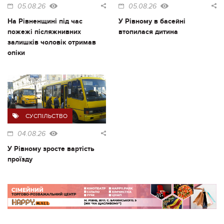
05.08.26
05.08.26
На Рівненщині під час
У Рівному в басейні
пожежі післяжнивних
втопилася дитина
залишків чоловік отримав
опіки
СУСПІЛЬСТВО
04.08.26
У Рівному зросте вартість
проїзду