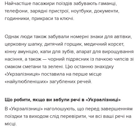
Найчастіше пасажири поїздів забувають гаманці,
телефони, зарядні пристрої, ноутбуки, документи,
годинники, прикраси та ключі.
Однак люди також забували номерні знаки для автівки,
церковну шапку, дитячий горщик, медичний корсет,
кінну амуніцію, капи для зубів, апарат для вирощування
насіння, а також — чорний підрясник із пачкою чипсів зі
смаком сметани та зелені. Цю останню знахідку
«Укрзалізниця» поставила на перше місце
«найулюбленіших» загублених речей.
Що робити, якщо ви забули речі в «Укрзалізниці»
В «Укрзалізниці» наголошують, що перед завершенням
поїздки та виходом слід перевірити, чи всі ваші речі на
місці.