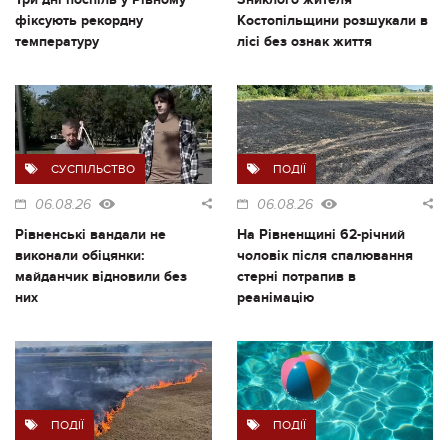
фіксують рекордну
Костопільщини розшукали в
температуру
лісі без ознак життя
СУСПІЛЬСТВО
ПОДІЇ
06.08.26
06.08.26
Рівненські вандали не
На Рівненщині 62-річний
виконали обіцянки:
чоловік після спалювання
майданчик відновили без
стерні потрапив в
них
реанімацію
ПОДІЇ
ПОДІЇ