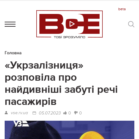
Головна
«Укрзалізниця»
розповіла про
найдивніші забуті речі
пасажирів
vse.rv.ua
0
0
05.07.2023