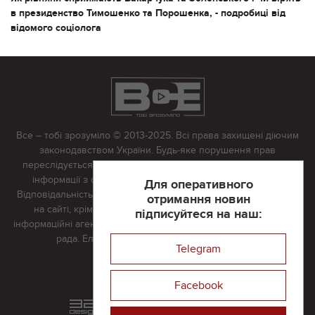
в президенство Тимошенко та Порошенка, - подробиці від
відомого соціолога
Все – тобі зрозуміло © 2013-2025. Всі права захищені діючим
законодавством України. Будь-яке порушення прав
переслідується в судовому порядку. Будь-яке відтворення
інформації з сайту тільки з письмово дозволу редакції.
Для оперативного
Відповідальність за достовірність усіх матеріалів, розміщених
отримання новин
на сайті, крім матеріалів, які містять посилання на інші
підписуйтеся на наш:
інформаційні агентства або інтернет-видання, несе редакційна
рада. Електронна пошта:
vserivne@gmail.com
Telegram
Реклама на сайті
Facebook
Розроблений та підтримується
в
компанії 32х32