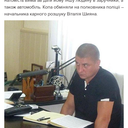
натомість вимагав дати йому іншу людину в заручники, а
також автомобіль. Копа обміняли на полковника поліції –
начальника карного розшуку Віталія Шияна.