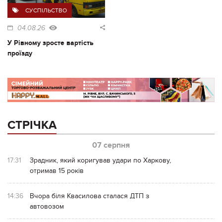
СУСПІЛЬСТВО
04.08.26
У Рівному зросте вартість
проїзду
СТРІЧКА
07 серпня
17:31
Зрадник, який коригував удари по Харкову,
отримав 15 років
14:36
Вчора біля Квасилова сталася ДТП з
автовозом