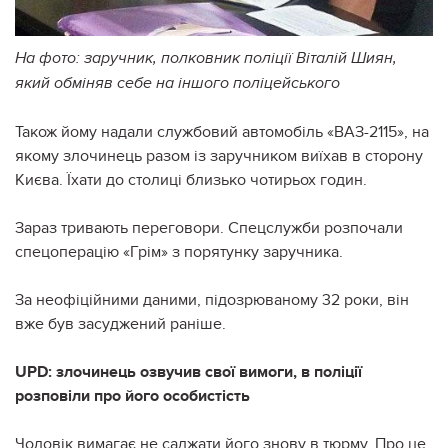
На фото: заручник, полковник поліції Віталій Шиян,
який обміняв себе на іншого поліцейського
Також йому надали службовий автомобіль «ВАЗ-2115», на
якому злочинець разом із заручником виїхав в сторону
Києва. Їхати до столиці близько чотирьох годин.
Зараз тривають переговори. Спецслужби розпочали
спецоперацію «Грім» з порятунку заручника.
За неофіційними даними, підозрюваному 32 роки, він
вже був засуджений раніше.
UPD: злочинець озвучив свої вимоги, в поліції
розповіли про його особистість
Чоловік вимагає не саджати його знову в тюрму. Про це