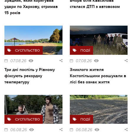
Зрадник, який коригував
Вчора біля Квасилова
удари по Харкову, отримав
сталася ДТП з автовозом
15 років
СУСПІЛЬСТВО
ПОДІЇ
07.08.26
07.08.26
Три дні поспіль у Рівному
Зниклого жителя
фіксують рекордну
Костопільщини розшукали в
температуру
лісі без ознак життя
СУСПІЛЬСТВО
ПОДІЇ
06.08.26
06.08.26