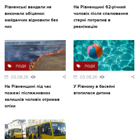
Рівненські вандали не
На Рівненщині 62-річний
виконали обіцянки:
чоловік після спалювання
майданчик відновили без
стерні потрапив в
них
реанімацію
ПОДІЇ
ПОДІЇ
05.08.26
05.08.26
На Рівненщині під час
У Рівному в басейні
пожежі післяжнивних
втопилася дитина
залишків чоловік отримав
опіки