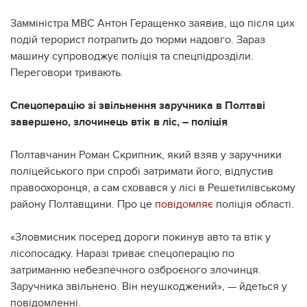
Замміністра МВС Антон Геращенко заявив, що після цих
подій терорист потрапить до тюрми надовго. Зараз
машину супроводжує поліція та спецпідрозділи.
Переговори тривають.
Спецоперацію зі звільнення заручника в Полтаві
завершено, злочинець втік в ліс, – поліція
Полтавчанин Роман Скрипник, який взяв у заручники
поліцейського при спробі затримати його, відпустив
правоохоронця, а сам сховався у лісі в Решетилівському
району Полтавщини. Про це
повідомляє
поліція області.
«Зловмисник посеред дороги покинув авто та втік у
лісопосадку. Наразі триває спецоперацію по
затриманню небезпечного озброєного злочинця.
Заручника звільнено. Він неушкоджений», — йдеться у
повідомленні.