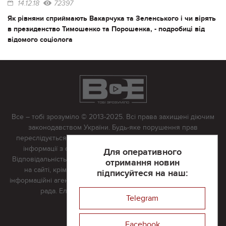
14.12.18
72397
Як рівняни сприймають Вакарчука та Зеленського і чи вірять
в президенство Тимошенко та Порошенка, - подробиці від
відомого соціолога
Все – тобі зрозуміло © 2013-2025. Всі права захищені діючим
законодавством України. Будь-яке порушення прав
переслідується в судовому порядку. Будь-яке відтворення
інформації з сайту тільки з письмово дозволу редакції.
Для оперативного
Відповідальність за достовірність усіх матеріалів, розміщених
отримання новин
на сайті, крім матеріалів, які містять посилання на інші
підписуйтеся на наш:
інформаційні агентства або інтернет-видання, несе редакційна
рада. Електронна пошта:
vserivne@gmail.com
Telegram
Реклама на сайті
Facebook