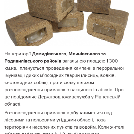
На території
Демидівського, Млинівського та
Радивилівського районів
загальною площею 1 300
км.кв., планується проведення кампанії з пероральної
імунізації диких м’ясоїдних тварин (лисиць, вовків,
єнотовидних собак), проти сказу шляхом
розповсюдження приманок з вакциною із літаків. Про
це повідомляє Держпродпоживслужба у Рівненській
області.
Розповсюдження приманок відбуватиметься над
лісовими та польовими угіддями області, поза
територіями населених пунктів та водойм. Коли жителі