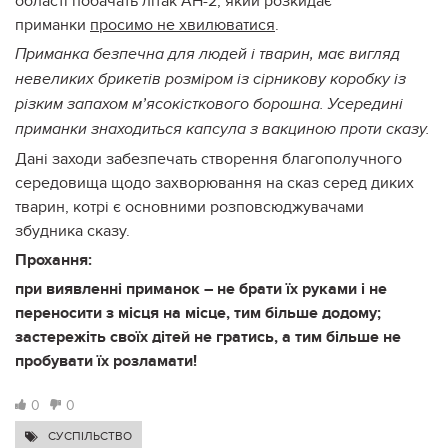
області побачать літак АН-2, який розкидає
приманки
просимо не хвилюватися
.
Приманка безпечна для людей і тварин, має вигляд
невеликих брикетів розміром із сірникову коробку із
різким запахом м’ясокісткового борошна. Усередині
приманки знаходиться капсула з вакциною проти сказу.
Дані заходи забезпечать створення благополучного
середовища щодо захворювання на сказ серед диких
тварин, котрі є основними розповсюджувачами
збудника сказу.
Прохання:
при виявленні приманок – не брати їх руками і не
переносити з місця на місце, тим більше додому;
застережіть своїх дітей не гратись, а тим більше не
пробувати їх розламати!
0
0
СУСПІЛЬСТВО