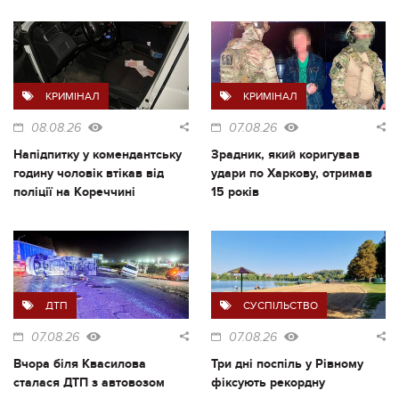
КРИМІНАЛ
КРИМІНАЛ
08.08.26
07.08.26
Напідпитку у комендантську
Зрадник, який коригував
годину чоловік втікав від
удари по Харкову, отримав
поліції на Кореччині
15 років
ДТП
СУСПІЛЬСТВО
07.08.26
07.08.26
Вчора біля Квасилова
Три дні поспіль у Рівному
сталася ДТП з автовозом
фіксують рекордну