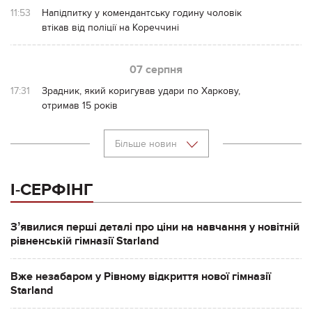
11:53
Напідпитку у комендантську годину чоловік
втікав від поліції на Кореччині
07 серпня
17:31
Зрадник, який коригував удари по Харкову,
отримав 15 років
Більше новин
І-СЕРФІНГ
Зʼявилися перші деталі про ціни на навчання у новітній
рівненській гімназії Starland
Вже незабаром у Рівному відкриття нової гімназії
Starland