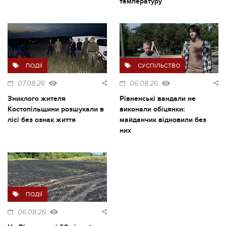
температуру
ПОДІЇ
СУСПІЛЬСТВО
07.08.26
06.08.26
Зниклого жителя
Рівненські вандали не
Костопільщини розшукали в
виконали обіцянки:
лісі без ознак життя
майданчик відновили без
них
ПОДІЇ
06.08.26