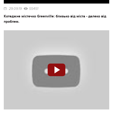
29.09.19
55451
Котеджне містечко Greenville: близько від міста - далеко від
проблем.