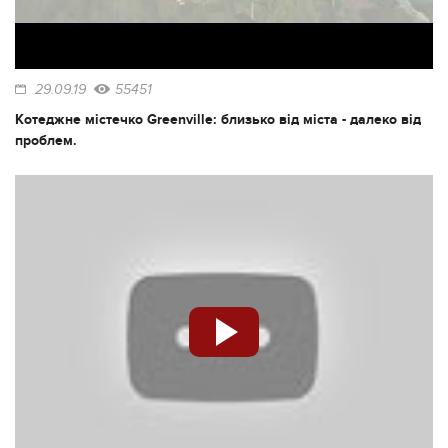
29.09.19
55451
Котеджне містечко Greenville: близько від міста - далеко від
проблем.