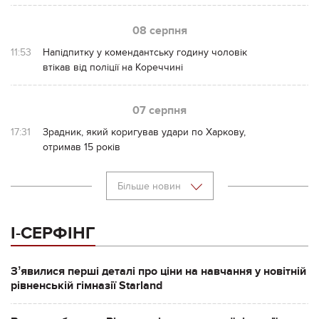
08 серпня
11:53
Напідпитку у комендантську годину чоловік
втікав від поліції на Кореччині
07 серпня
17:31
Зрадник, який коригував удари по Харкову,
отримав 15 років
Більше новин
І-СЕРФІНГ
Зʼявилися перші деталі про ціни на навчання у новітній
рівненській гімназії Starland