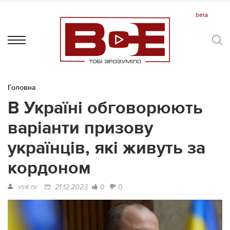
Головна
В Україні обговорюють
варіанти призову
українців, які живуть за
кордоном
vse.rv
0
0
21.12.2023