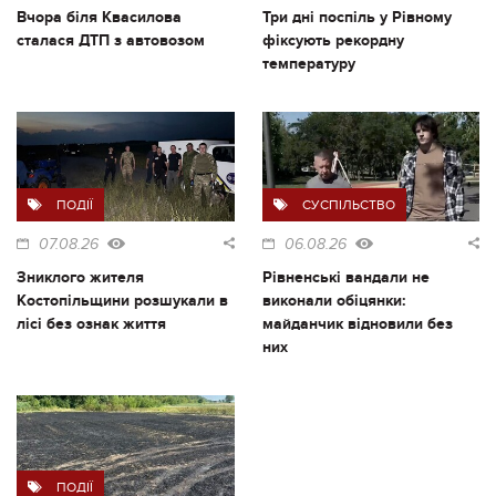
Вчора біля Квасилова
Три дні поспіль у Рівному
сталася ДТП з автовозом
фіксують рекордну
температуру
ПОДІЇ
СУСПІЛЬСТВО
07.08.26
06.08.26
Зниклого жителя
Рівненські вандали не
Костопільщини розшукали в
виконали обіцянки:
лісі без ознак життя
майданчик відновили без
них
ПОДІЇ