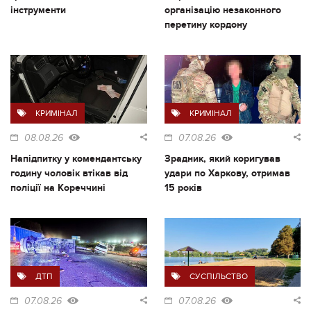
інструменти
організацію незаконного
перетину кордону
КРИМІНАЛ
КРИМІНАЛ
08.08.26
07.08.26
Напідпитку у комендантську
Зрадник, який коригував
годину чоловік втікав від
удари по Харкову, отримав
поліції на Кореччині
15 років
ДТП
СУСПІЛЬСТВО
07.08.26
07.08.26