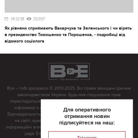
14.12.18
72397
Як рівняни сприймають Вакарчука та Зеленського і чи вірять
в президенство Тимошенко та Порошенка, - подробиці від
відомого соціолога
Все – тобі зрозуміло © 2013-2025. Всі права захищені діючим
законодавством України. Будь-яке порушення прав
переслідується в судовому порядку. Будь-яке відтворення
інформації з сайту тільки з письмово дозволу редакції.
Для оперативного
Відповідальність за достовірність усіх матеріалів, розміщених
отримання новин
на сайті, крім матеріалів, які містять посилання на інші
підписуйтеся на наш:
інформаційні агентства або інтернет-видання, несе редакційна
рада. Електронна пошта:
vserivne@gmail.com