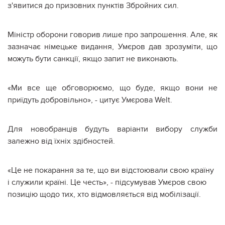
з'явитися до призовних пунктів Збройних сил.
Міністр оборони говорив лише про запрошення. Але, як
зазначає німецьке видання, Умєров дав зрозуміти, що
можуть бути санкції, якщо запит не виконають.
«Ми все ще обговорюємо, що буде, якщо вони не
приїдуть добровільно», - цитує Умєрова Welt.
Для новобранців будуть варіанти вибору служби
залежно від їхніх здібностей.
«Це не покарання за те, що ви відстоювали свою країну
і служили країні. Це честь», - підсумував Умєров свою
позицію щодо тих, хто відмовляється від мобілізації.