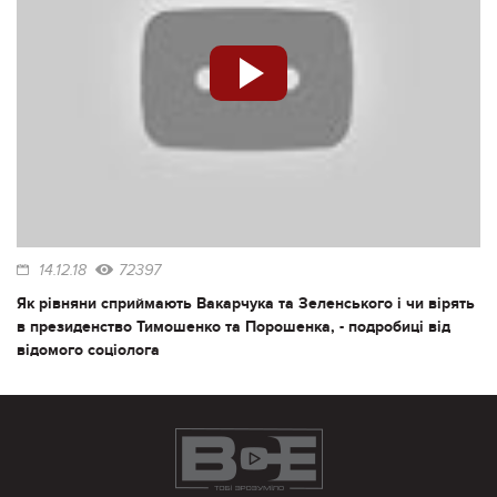
14.12.18
72397
Як рівняни сприймають Вакарчука та Зеленського і чи вірять
в президенство Тимошенко та Порошенка, - подробиці від
відомого соціолога