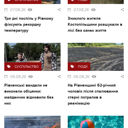
07.08.26
07.08.26
Три дні поспіль у Рівному
Зниклого жителя
фіксують рекордну
Костопільщини розшукали в
температуру
лісі без ознак життя
СУСПІЛЬСТВО
ПОДІЇ
06.08.26
06.08.26
Рівненські вандали не
На Рівненщині 62-річний
виконали обіцянки:
чоловік після спалювання
майданчик відновили без
стерні потрапив в
них
реанімацію