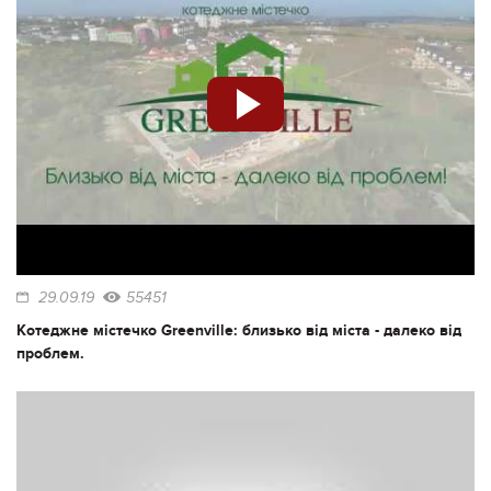
29.09.19
55451
Котеджне містечко Greenville: близько від міста - далеко від
проблем.