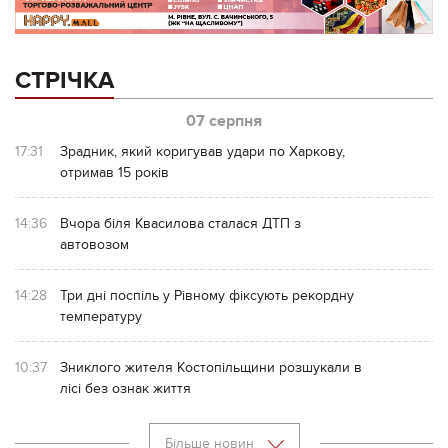
СТРІЧКА
07 серпня
17:31
Зрадник, який коригував удари по Харкову,
отримав 15 років
14:36
Вчора біля Квасилова сталася ДТП з
автовозом
14:28
Три дні поспіль у Рівному фіксують рекордну
температуру
10:37
Зниклого жителя Костопільщини розшукали в
лісі без ознак життя
Більше новин