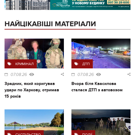
НАЙЦІКАВІШІ МАТЕРІАЛИ
КРИМІНАЛ
ДТП
07.08.26
07.08.26
Зрадник, який коригував
Вчора біля Квасилова
удари по Харкову, отримав
сталася ДТП з автовозом
15 років
СУСПІЛЬСТВО
ПОДІЇ