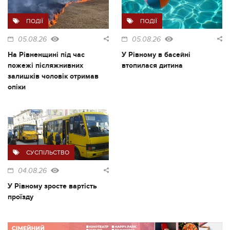
ПОДІЇ
ПОДІЇ
05.08.26
05.08.26
На Рівненщині під час
У Рівному в басейні
пожежі післяжнивних
втопилася дитина
залишків чоловік отримав
опіки
СУСПІЛЬСТВО
04.08.26
У Рівному зросте вартість
проїзду