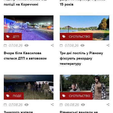
поліції на Кореччині
15 років
ДТП
СУСПІЛЬСТВО
07.08.26
07.08.26
Вчора біля Квасилова
Три дні поспіль у Рівному
сталася ДТП з автовозом
фіксують рекордну
температуру
ПОДІЇ
СУСПІЛЬСТВО
07.08.26
06.08.26
Зниклого жителя
Рівненські вандали не