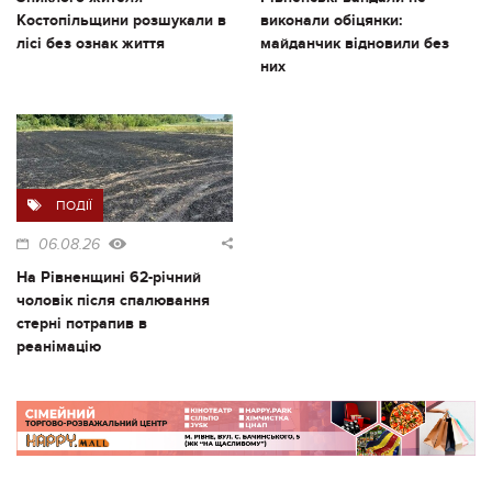
Костопільщини розшукали в
виконали обіцянки:
лісі без ознак життя
майданчик відновили без
них
ПОДІЇ
06.08.26
На Рівненщині 62-річний
чоловік після спалювання
стерні потрапив в
реанімацію