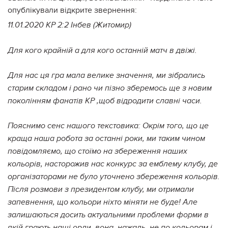
опублікували відкрите звернення:
11.01.2020 КР 2:2 Інбев (Житомир)
Для кого крайній а для кого останній матч в двіжі.
Для нас ця гра мала велике значення, ми зібрались
старим складом і рано чи пізно зберемось ще з новим
поколінням фанатів КР ,щоб відродити славні часи.
Пояснимо сенс нашого текстовика: Окрім того, що це
краща наша робота за останні роки, ми таким чином
повідомляємо, що стоїмо на збереження наших
кольорів, насторожив нас конкурс за емблему клубу, де
організаторами не було уточнено збереження кольорів.
Після розмови з президентом клубу, ми отримали
запевнення, що кольори ніхто міняти не буде! Але
залишаються досить актуальними проблеми форми в
якій грають наші орли, вона, нажаль, не по кольорам і