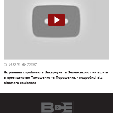
14.12.18
72397
Як рівняни сприймають Вакарчука та Зеленського і чи вірять
в президенство Тимошенко та Порошенка, - подробиці від
відомого соціолога