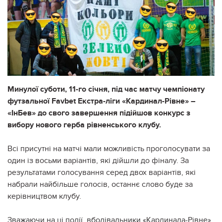
Минулої суботи, 11-го січня, під час матчу чемпіонату
футзальної Favbet Екстра-ліги «Кардинал-Рівне» –
«ІнБев» до свого завершення підійшов конкурс з
вибору нового герба рівненського клубу.
Всі присутні на матчі мали можливість проголосувати за
один із восьми варіантів, які дійшли до фіналу. За
результатами голосування серед двох варіантів, які
набрали найбільше голосів, останнє слово буде за
керівництвом клубу.
Зважаючи на ці події, вболівальники «Кардинала-Рівне»