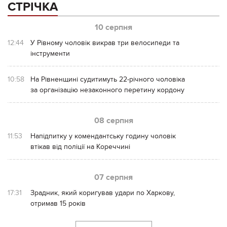
СТРІЧКА
10 серпня
12:44
У Рівному чоловік викрав три велосипеди та
інструменти
10:58
На Рівненщині судитимуть 22-річного чоловіка
за організацію незаконного перетину кордону
08 серпня
11:53
Напідпитку у комендантську годину чоловік
втікав від поліції на Кореччині
07 серпня
17:31
Зрадник, який коригував удари по Харкову,
отримав 15 років