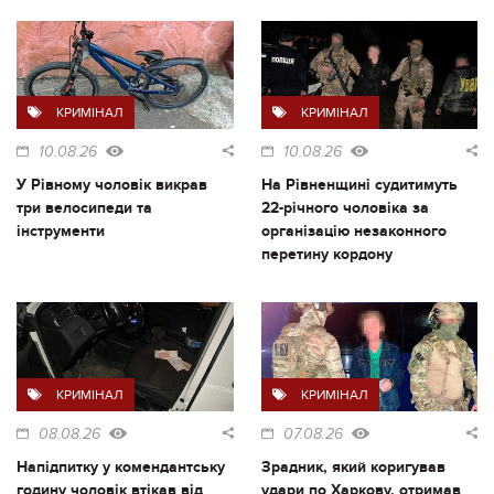
КРИМІНАЛ
КРИМІНАЛ
10.08.26
10.08.26
У Рівному чоловік викрав
На Рівненщині судитимуть
три велосипеди та
22-річного чоловіка за
інструменти
організацію незаконного
перетину кордону
КРИМІНАЛ
КРИМІНАЛ
08.08.26
07.08.26
Напідпитку у комендантську
Зрадник, який коригував
годину чоловік втікав від
удари по Харкову, отримав