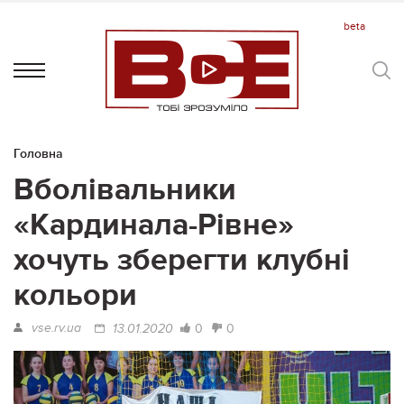
Головна
Вболівальники
«Кардинала-Рівне»
хочуть зберегти клубні
кольори
vse.rv.ua
0
0
13.01.2020