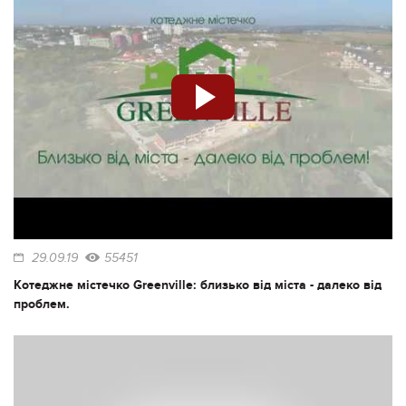
29.09.19
55451
Котеджне містечко Greenville: близько від міста - далеко від
проблем.