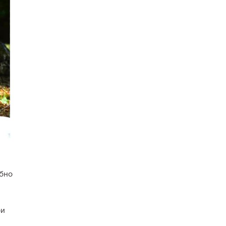
ібно
ри