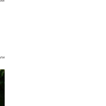
вий
али