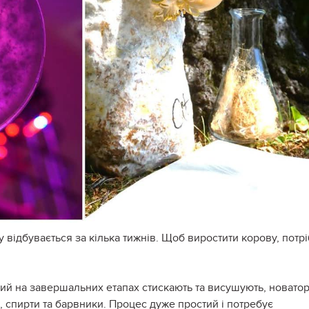
відбувається за кілька тижнів. Щоб виростити корову, потр
кий на завершальних етапах стискають та висушують, новато
, спирти та барвники. Процес дуже простий і потребує