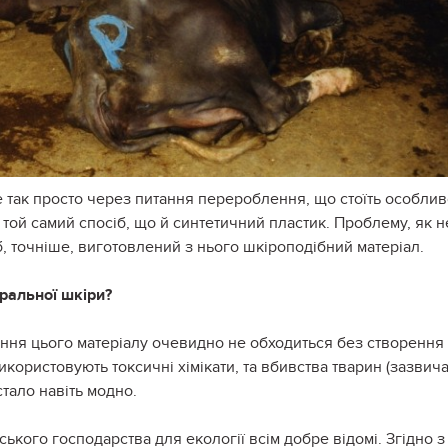
 так просто через питання перероблення, що стоїть особли
у той самий спосіб, що й синтетичний пластик. Проблему, як н
, точніше, виготовлений з нього шкіроподібний матеріал.
уральної шкіри?
ення цього матеріалу очевидно не обходиться без створення
користовують токсичні хімікати, та вбивства тварин (зазвич
тало навіть модно.
ського господарства для екології всім добре відомі. Згідно з