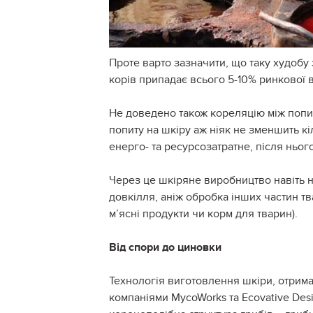
Проте варто зазначити, що таку худобу
корів припадає всього 5-10% ринкової ва
Не доведено також кореляцію між попи
попиту на шкіру аж ніяк не зменшить кі
енерго- та ресурсозатратне, після ньог
Через це шкіряне виробництво навіть н
довкілля, аніж обробка інших частин тв
м’ясні продукти чи корм для тварин).
Від спори до циновки
Технологія виготовлення шкіри, отрима
компаніями MycoWorks та Ecovative Des