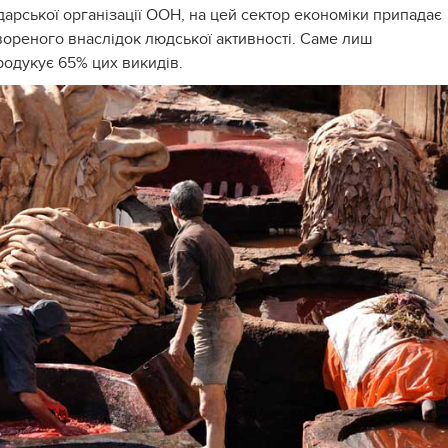
арської організації ООН, на цей сектор економіки припадає
вореного внаслідок людської активності. Саме лиш
родукує 65% цих викидів.