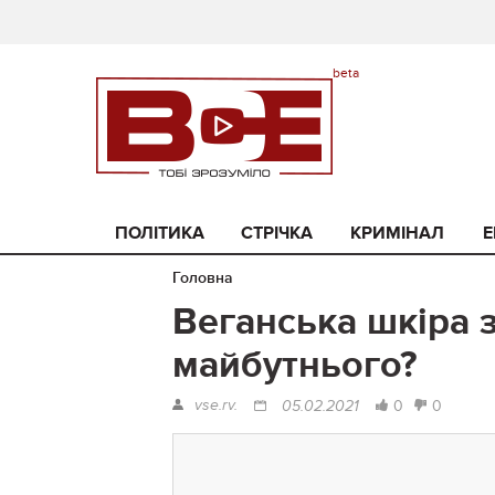
ПОЛІТИКА
СТРІЧКА
КРИМІНАЛ
Е
Головна
Веганська шкіра з
майбутнього?
vse.rv.
0
0
05.02.2021