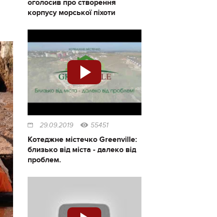
оголосив про створення
корпусу морської піхоти
29.09.2019
55451
Котеджне містечко Greenville:
близько від міста - далеко від
проблем.