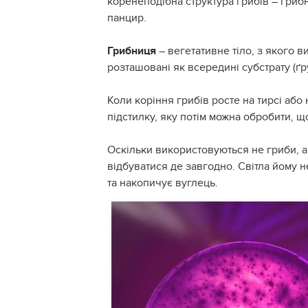
коренеподібна структура грибів – грибн
панцир.
Грибниця
– вегетативне тіло, з якого в
розташовані як всередині субстрату (ґру
Коли коріння грибів росте на тирсі або
підстилку, яку потім можна обробити, щ
Оскільки використовуються не гриби, 
відбуватися де завгодно. Світла йому н
та накопичує вуглець.