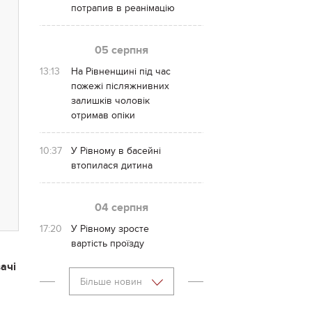
потрапив в реанімацію
05 серпня
13:13
На Рівненщині під час
пожежі післяжнивних
залишків чоловік
отримав опіки
10:37
У Рівному в басейні
втопилася дитина
04 серпня
17:20
У Рівному зросте
вартість проїзду
вачі
Більше новин