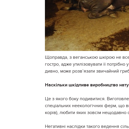
Щоправда, з веганською шкірою не все
гостро, адже утилізовувати її потрібно 
дивно, може розв’язати звичайний гриб
Наскільки шкідливе виробництво нат
Це з якого боку подивитися. Виготовл
спеціальних неекологічних ферм, що ви
корів), любити яких зовсім нещодавно с
Негативні наслідки такого ведення сіль