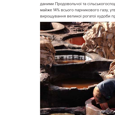
даними Продовольчої та сільськогоспод
майже 14% всього парникового газу, ут
вирощування великої рогатої худоби п