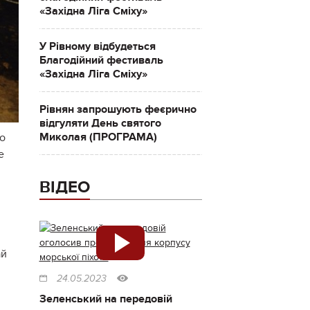
«Західна Ліга Сміху»
У Рівному відбудеться
Благодійний фестиваль
«Західна Ліга Сміху»
Рівнян запрошують феєрично
відгуляти День святого
Миколая (ПРОГРАМА)
во
е
ВІДЕО
ай
24.05.2023
Зеленський на передовій