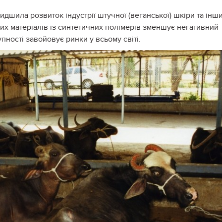
идшила розвиток індустрії штучної (веганської) шкіри та інш
их матеріалів із синтетичних полімерів зменшує негативний
пності завойовує ринки у всьому світі.