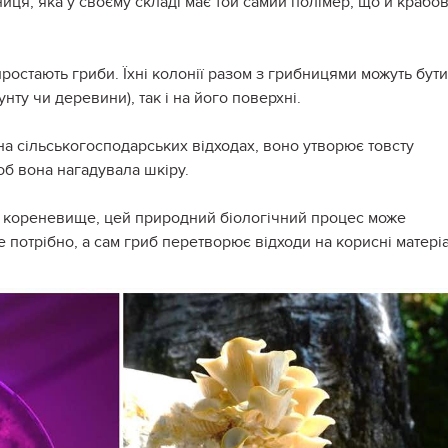
иця, яка у своєму складі має той самий полімер, що й крабо
иростають гриби. Їхні колонії разом з грибницями можуть бути
нту чи деревини), так і на його поверхні.
 на сільськогосподарських відходах, воно утворює товсту
об вона нагадувала шкіру.
а кореневище, цей природний біологічний процес може
е потрібно, а сам гриб перетворює відходи на корисні матері