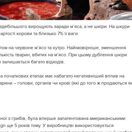
 здебільшого вирощують заради м’яса, а не шкіри. На шкури
ртості корови та близько 7% її ваги.
том на червоне м’ясо та хутро. Найімовірніше, зменшення
лькість тварин, вбитих на м’ясо. При цьому дублення шкіри
о залишається багато відходів.
а початкових етапах має набагато негативніший вплив на
арини – голови, органів чи крові (які до того ж продаються я
ної з грибів, була вперше запатентована американськими
ign ще 5 років тому. У виробництві використовується