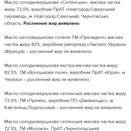
Масло солодковершкове «Селянське», масова частка
жиру 73,0%, виробник ПрАТ «Новгород-Сіверський
сирзавод», м. Новгород-Сівеський, Чернігівська
область.
Рослинний жир виявлено
;
Масло кисловершкове солене ТМ «Президент» масова
частка жиру 82%, виробник (імпортер) «Лакталіс Україна»
(Франція) – рослинний жир не виявлено;
Масло солодковершкове екстра масова частка жиру
82,5%, ТМ «Волошкове поле», виробник ПрАТ «Юрія», м.
Черкаси – рослинний жир не виявлено;
Масло солодковершкове селянське масова частка жиру
73,0%, ТМ «Премія», виробник ПП «Дживальдіс», м.
Кам’янець-Подільський – рослинний жир не виявлено;
Масло солодковершкове селянське масова частка жиру
72,5%, ТМ «Молокія», ПрАТ «Тернопільський