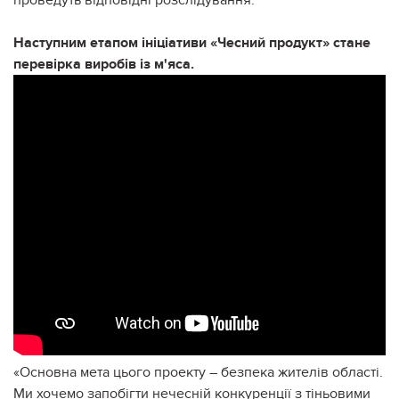
Наступним етапом ініціативи «Чесний продукт» стане
перевірка виробів із м'яса.
«Основна мета цього проекту – безпека жителів області.
Ми хочемо запобігти нечесній конкуренції з тіньовими