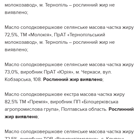
молокозавод», м. Тернопіль – рослинний жир не
виявлено;
Масло солодковершкове селянське масова частка жиру
72,5%, ТМ «Молокія», ПрАТ «Тернопільський
молокозавод», м. Тернопіль – рослинний жир не
виявлено;
Масло солодковершкове селянське масова частка жиру
73,0%, виробник ПрАТ «Юрія», м. Черкаси, вул.
Кобзарська, 108.
Рослинний жир виявлено
;
Масло солодковершкове екстра масова частка жиру
82,5% ТМ «Премія», виробник ПП «Білоцерківська
агропромислова група», Полтавська область.
Рослинний
жир виявлено
;
Масло солодковершкове селянське масова частка жиру
72,5%, виробник ТОВ «Радивилівмолоко», с. Крупець,