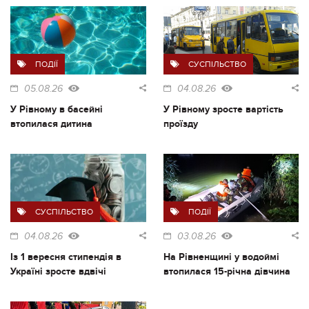
ПОДІЇ
СУСПІЛЬСТВО
05.08.26
04.08.26
У Рівному в басейні
У Рівному зросте вартість
втопилася дитина
проїзду
СУСПІЛЬСТВО
ПОДІЇ
04.08.26
03.08.26
Із 1 вересня стипендія в
На Рівненщині у водоймі
Україні зросте вдвічі
втопилася 15-річна дівчина