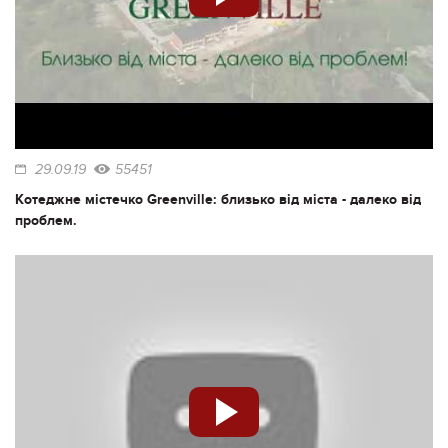
29.09.19
55451
Котеджне містечко Greenville: близько від міста - далеко від
проблем.