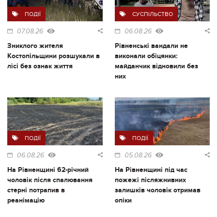
ПОДІЇ
СУСПІЛЬСТВО
07.08.26
06.08.26
Зниклого жителя
Рівненські вандали не
Костопільщини розшукали в
виконали обіцянки:
лісі без ознак життя
майданчик відновили без
них
ПОДІЇ
ПОДІЇ
06.08.26
05.08.26
На Рівненщині 62-річний
На Рівненщині під час
чоловік після спалювання
пожежі післяжнивних
стерні потрапив в
залишків чоловік отримав
реанімацію
опіки