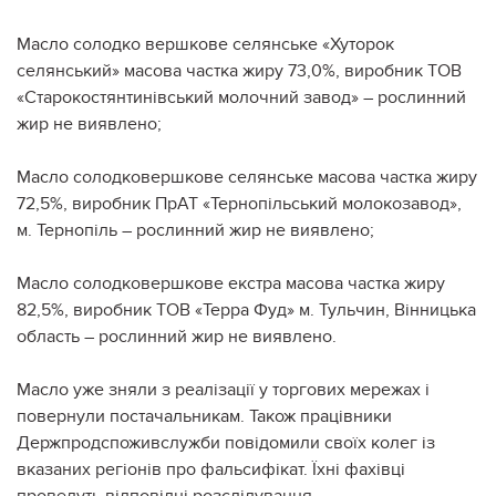
Масло солодко вершкове селянське «Хуторок
селянський» масова частка жиру 73,0%, виробник ТОВ
«Старокостянтинівський молочний завод» – рослинний
жир не виявлено;
Масло солодковершкове селянське масова частка жиру
72,5%, виробник ПрАТ «Тернопільський молокозавод»,
м. Тернопіль – рослинний жир не виявлено;
Масло солодковершкове екстра масова частка жиру
82,5%, виробник ТОВ «Терра Фуд» м. Тульчин, Вінницька
область – рослинний жир не виявлено.
Масло уже зняли з реалізації у торгових мережах і
повернули постачальникам. Також працівники
Держпродспоживслужби повідомили своїх колег із
вказаних регіонів про фальсифікат. Їхні фахівці
проведуть відповідні розслідування.