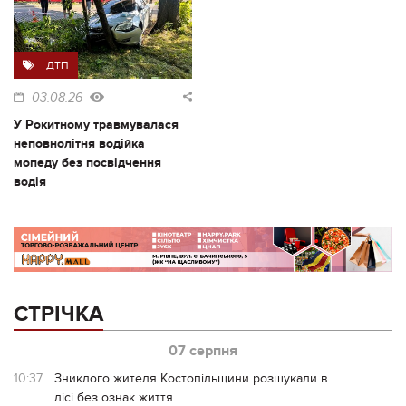
ДТП
03.08.26
У Рокитному травмувалася
неповнолітня водійка
мопеду без посвідчення
водія
СТРІЧКА
07 серпня
10:37
Зниклого жителя Костопільщини розшукали в
лісі без ознак життя