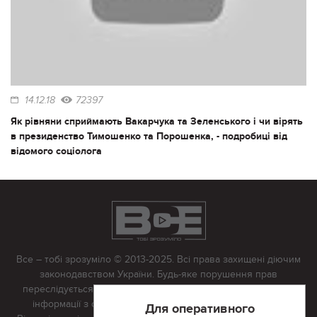
14.12.18
72397
Як рівняни сприймають Вакарчука та Зеленського і чи вірять
в президенство Тимошенко та Порошенка, - подробиці від
відомого соціолога
Все – тобі зрозуміло © 2013-2025. Всі права захищені діючим
законодавством України. Будь-яке порушення прав
переслідується в судовому порядку. Будь-яке відтворення
інформації з сайту тільки з письмово дозволу редакції.
Для оперативного