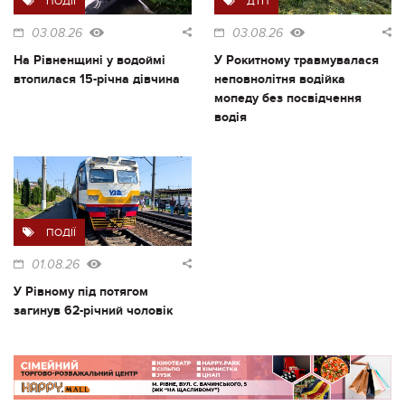
ПОДІЇ
ДТП
03.08.26
03.08.26
На Рівненщині у водоймі
У Рокитному травмувалася
втопилася 15-річна дівчина
неповнолітня водійка
мопеду без посвідчення
водія
ПОДІЇ
01.08.26
У Рівному під потягом
загинув 62-річний чоловік