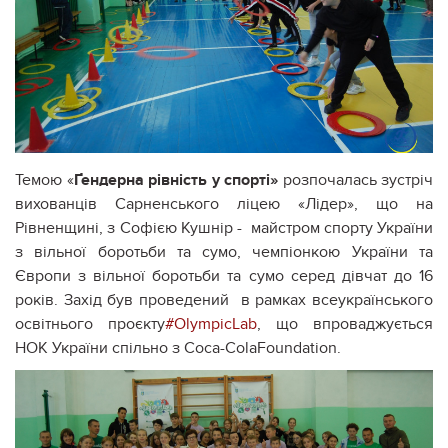
Темою «
Ґендерна рівність у спорті»
розпочалась зустріч
вихованців Сарненського ліцею «Лідер», що на
Рівненщині, з Софією Кушнір - майстром спорту України
з вільної боротьби та сумо, чемпіонкою України та
Європи з вільної боротьби та сумо серед дівчат до 16
років. Захід був проведений в рамках всеукраїнського
освітнього проєкту
#OlympicLab
, що впроваджується
НОК України спільно з Coca-ColaFoundation.