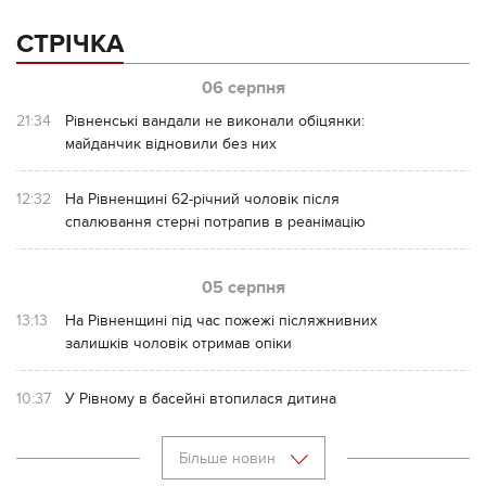
СТРІЧКА
06 серпня
21:34
Рівненські вандали не виконали обіцянки:
майданчик відновили без них
12:32
На Рівненщині 62-річний чоловік після
спалювання стерні потрапив в реанімацію
05 серпня
13:13
На Рівненщині під час пожежі післяжнивних
залишків чоловік отримав опіки
10:37
У Рівному в басейні втопилася дитина
Більше новин