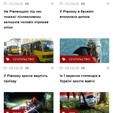
05.08.26
05.08.26
На Рівненщині під час
У Рівному в басейні
пожежі післяжнивних
втопилася дитина
залишків чоловік отримав
опіки
СУСПІЛЬСТВО
СУСПІЛЬСТВО
04.08.26
04.08.26
У Рівному зросте вартість
Із 1 вересня стипендія в
проїзду
Україні зросте вдвічі