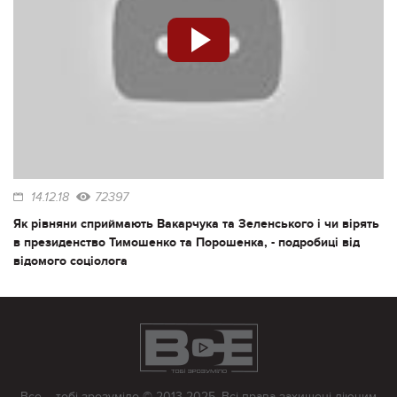
14.12.18
72397
Як рівняни сприймають Вакарчука та Зеленського і чи вірять
в президенство Тимошенко та Порошенка, - подробиці від
відомого соціолога
Все – тобі зрозуміло © 2013-2025. Всі права захищені діючим