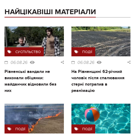
НАЙЦІКАВІШІ МАТЕРІАЛИ
СУСПІЛЬСТВО
ПОДІЇ
06.08.26
06.08.26
Рівненські вандали не
На Рівненщині 62-річний
виконали обіцянки:
чоловік після спалювання
майданчик відновили без
стерні потрапив в
них
реанімацію
ПОДІЇ
ПОДІЇ