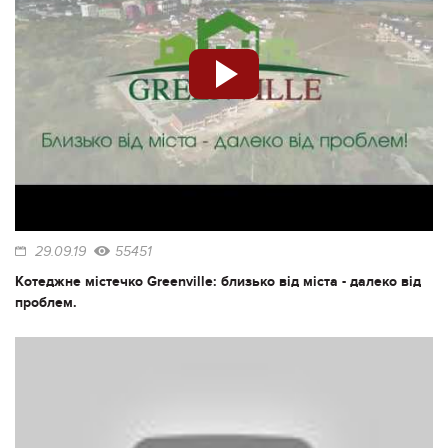
29.09.19
55451
Котеджне містечко Greenville: близько від міста - далеко від
проблем.