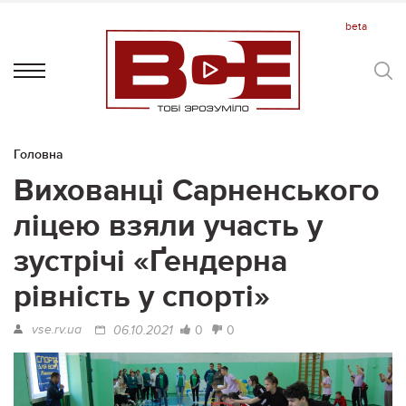
Головна
Вихованці Сарненського
ліцею взяли участь у
зустрічі «Ґендерна
рівність у спорті»
vse.rv.ua
0
0
06.10.2021