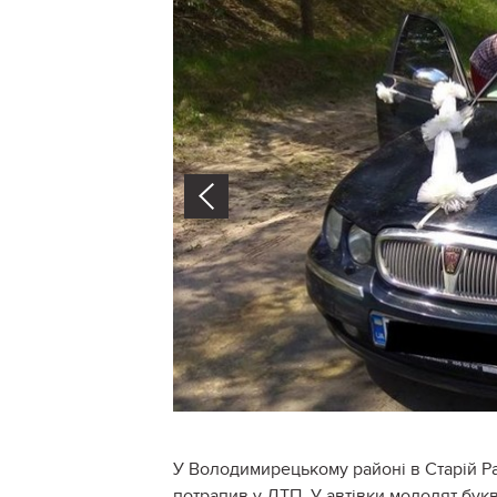
Prev
У Володимирецькому районі в Старій Р
потрапив у ДТП. У автівки молодят бук