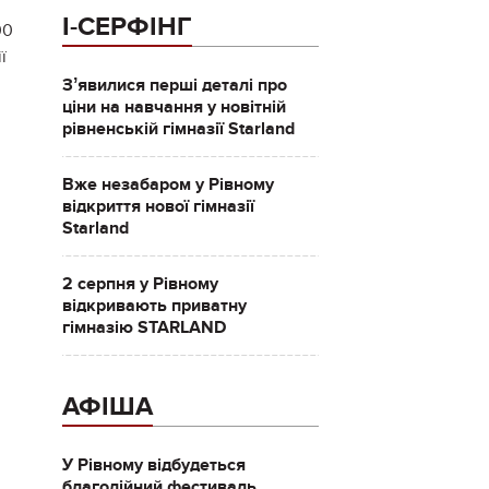
І-СЕРФІНГ
00
ї
Зʼявилися перші деталі про
ціни на навчання у новітній
рівненській гімназії Starland
Вже незабаром у Рівному
відкриття нової гімназії
Starland
2 серпня у Рівному
відкривають приватну
гімназію STARLAND
АФІША
У Рівному відбудеться
благодійний фестиваль