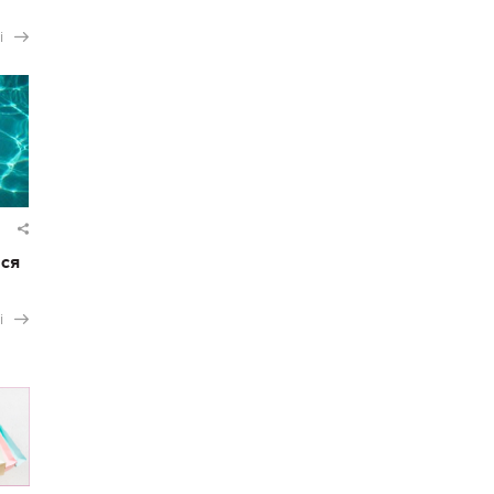
і
ася
і