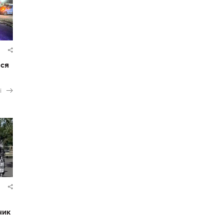
ася
і
чик