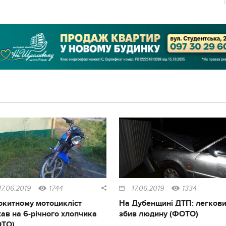
17.06.2019
1744
17.06.2019
1334
окитному мотоцикліст
На Дубенщині ДТП: легков
хав на 6-річного хлопчика
збив людину (ФОТО)
ОТО)