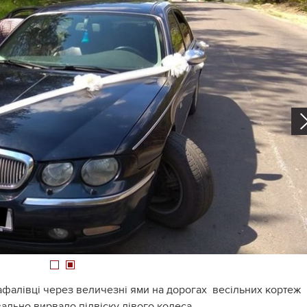
1
2
афалівці через величезні ями на дорогах весільних кортеж
вально вирвало підвіску лівого колеса.