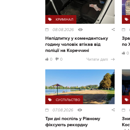
КРИМІНАЛ
08.08.2026
Напідпитку у комендантську
Зра
годину чоловік втікав від
по 
поліції на Кореччині
0
0
0
Читати далі
СУСПІЛЬСТВО
07.08.2026
Три дні поспіль у Рівному
Зни
фіксують рекордну
Кос