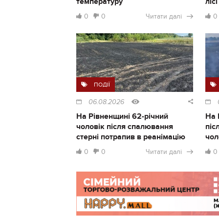
температуру
ліс
0
0
Читати далі
0
ПОДІЇ
06.08.2026
На Рівненщині 62-річний
На 
чоловік після спалювання
піс
стерні потрапив в реанімацію
чол
0
0
Читати далі
0