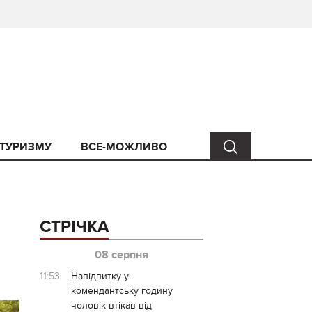
 ТУРИЗМУ
ВСЕ-МОЖЛИВО
СТРІЧКА
08 серпня
11:53
Напідпитку у
комендантську годину
чоловік втікав від