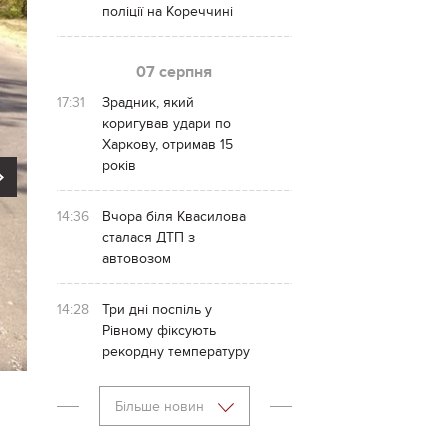
поліції на Кореччині
07 серпня
17:31
Зрадник, який
коригував удари по
Харкову, отримав 15
років
Next
14:36
Вчора біля Квасилова
сталася ДТП з
автовозом
14:28
Три дні поспіль у
Рівному фіксують
рекордну температуру
Більше новин