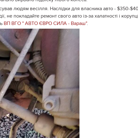
сував людям весілля. Наслідки для власника авто - $350-$4
ї, не покладайте ремонт свого авто із-за халатності і корупці
ць
ВП ВГО " АВТО ЄВРО СИЛА - Вараш"
.