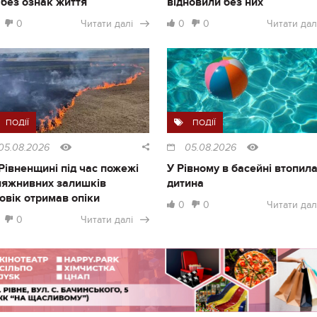
і без ознак життя
відновили без них
0
Читати далі
0
0
Читати дал
ПОДІЇ
ПОДІЇ
05.08.2026
05.08.2026
Рівненщині під час пожежі
У Рівному в басейні втопил
ляжнивних залишків
дитина
овік отримав опіки
0
0
Читати дал
0
Читати далі