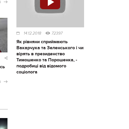
і
14.12.2018
72397
Як рівняни сприймають
Вакарчука та Зеленського і чи
вірять в президенство
Тимошенко та Порошенка, -
подробиці від відомого
ось
соціолога
і