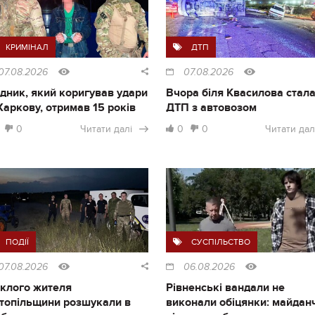
КРИМІНАЛ
ДТП
07.08.2026
07.08.2026
дник, який коригував удари
Вчора біля Квасилова стал
Харкову, отримав 15 років
ДТП з автовозом
0
Читати далі
0
0
Читати дал
ПОДІЇ
СУСПІЛЬСТВО
07.08.2026
06.08.2026
клого жителя
Рівненські вандали не
топільщини розшукали в
виконали обіцянки: майдан