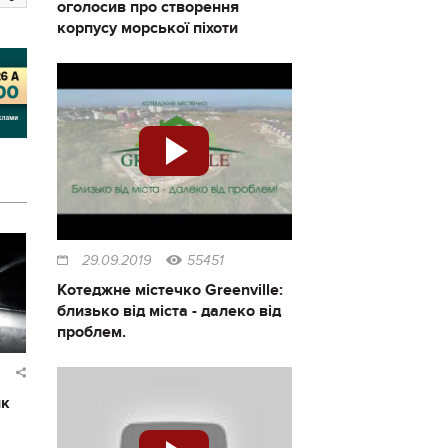
оголосив про створення
корпусу морської піхоти
29.09.2019
55451
Котеджне містечко Greenville:
близько від міста - далеко від
проблем.
ик