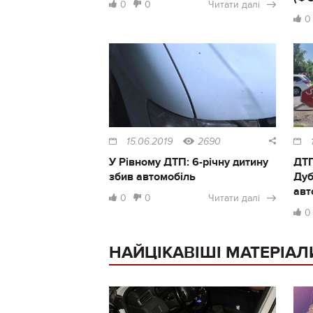
0
0
Читати далі
0
15.06.2019
2690
У Рівному ДТП: 6-річну дитину
ДТП
збив автомобіль
Дуб
авт
0
0
Читати далі
0
НАЙЦІКАВІШІ МАТЕРІАЛ