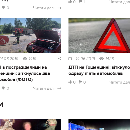
0
1
Читати дал
0
Читати далі
14.06.2019
1419
14.06.2019
1426
 з постраждалими на
ДТП на Гощанщині: зіткнул
енщині: зіткнулось два
одразу п‘ять автомобілів
омобілі (ФОТО)
0
0
Читати дал
0
Читати далі
И