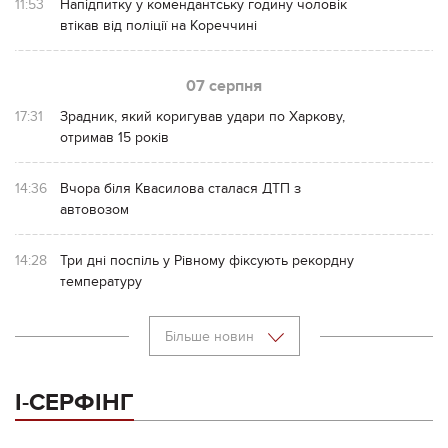
11:53
Напідпитку у комендантську годину чоловік
втікав від поліції на Кореччині
07 серпня
17:31
Зрадник, який коригував удари по Харкову,
отримав 15 років
14:36
Вчора біля Квасилова сталася ДТП з
автовозом
14:28
Три дні поспіль у Рівному фіксують рекордну
температуру
Більше новин
І-СЕРФІНГ