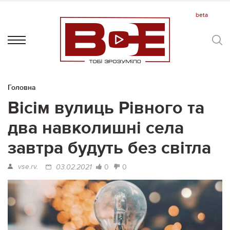
Головна
Вісім вулиць Рівного та
два навколишні села
завтра будуть без світла
vse.rv.
0
0
03.02.2021