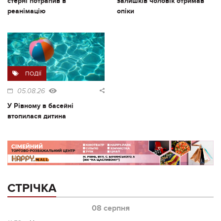
стерні потрапив в
залишків чоловік отримав
реанімацію
опіки
ПОДІЇ
05.08.26
У Рівному в басейні
втопилася дитина
СТРІЧКА
08 серпня