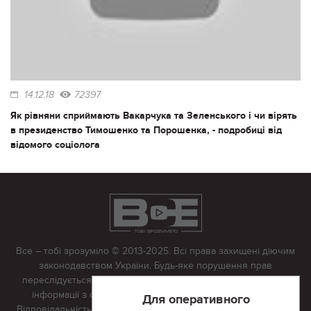
14.12.18
72397
Як рівняни сприймають Вакарчука та Зеленського і чи вірять
в президенство Тимошенко та Порошенка, - подробиці від
відомого соціолога
Все – тобі зрозуміло © 2013-2025. Всі права захищені діючим
законодавством України. Будь-яке порушення прав
переслідується в судовому порядку. Будь-яке відтворення
інформації з сайту тільки з письмово дозволу редакції.
Для оперативного
Відповідальність за достовірність усіх матеріалів, розміщених