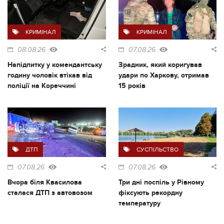
КРИМІНАЛ
КРИМІНАЛ
08.08.26
07.08.26
Напідпитку у комендантську
Зрадник, який коригував
годину чоловік втікав від
удари по Харкову, отримав
поліції на Кореччині
15 років
ДТП
СУСПІЛЬСТВО
07.08.26
07.08.26
Вчора біля Квасилова
Три дні поспіль у Рівному
сталася ДТП з автовозом
фіксують рекордну
температуру