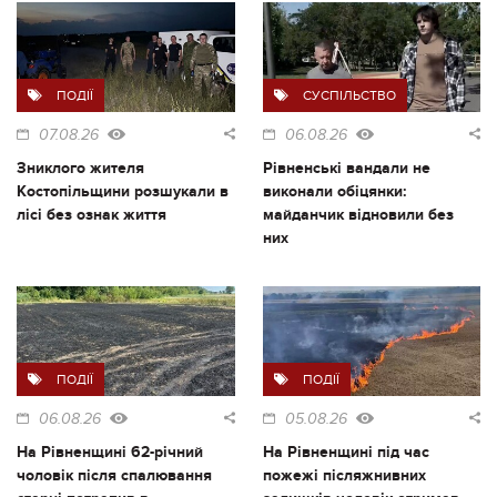
ПОДІЇ
СУСПІЛЬСТВО
07.08.26
06.08.26
Зниклого жителя
Рівненські вандали не
Костопільщини розшукали в
виконали обіцянки:
лісі без ознак життя
майданчик відновили без
них
ПОДІЇ
ПОДІЇ
06.08.26
05.08.26
На Рівненщині 62-річний
На Рівненщині під час
чоловік після спалювання
пожежі післяжнивних