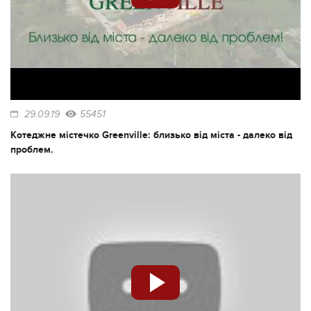
29.09.19
55451
Котеджне містечко Greenville: близько від міста - далеко від
проблем.